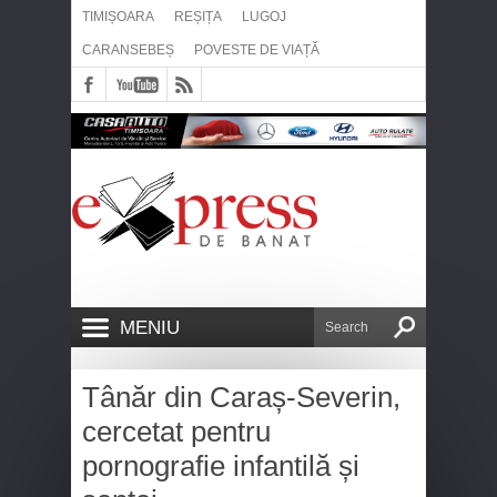
TIMIȘOARA
REȘIȚA
LUGOJ
CARANSEBEȘ
POVESTE DE VIAȚĂ
MENIU
Tânăr din Caraș-Severin,
cercetat pentru
pornografie infantilă și