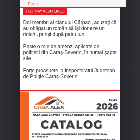
Pin It
YOU MAY ALSO LIKE...
Doi membri ai clanului Cârpaci, acuzați că
au obligat un român să își doneze un
rinichi, prinși după patru luni
Peste o mie de amenzi aplicate de
polițiștii din Caraș-Severin, în numai șapte
zile
Forțe proaspete la Inspectoratul Județean
de Poliție Caraș-Severin