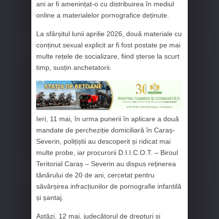
ani ar fi amenințat-o cu distribuirea în mediul
online a materialelor pornografice deținute.
La sfârșitul lunii aprilie 2026, două materiale cu
conținut sexual explicit ar fi fost postate pe mai
multe rețele de socializare, fiind șterse la scurt
timp, susțin anchetatorii.
Ieri, 11 mai, în urma punerii în aplicare a două
mandate de percheziție domiciliară în Caraș-
Severin, polițiștii au descoperit și ridicat mai
multe probe, iar procurorii D.I.I.C.O.T. – Biroul
Teritorial Caraș – Severin au dispus reținerea
tânărului de 20 de ani, cercetat pentru
săvârșirea infracțiunilor de pornografie infantilă
și șantaj.
Astăzi, 12 mai, judecătorul de drepturi și