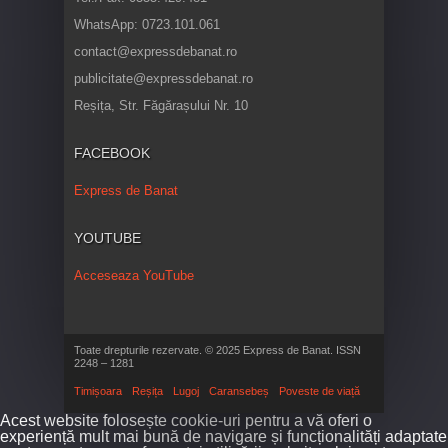
WhatsApp: 0723.101.061
contact@expressdebanat.ro
publicitate@expressdebanat.ro
Reșița, Str. Făgărașului Nr. 10
FACEBOOK
Express de Banat
YOUTUBE
Acceseaza YouTube
Toate drepturile rezervate. © 2025 Express de Banat. ISSN
2248 – 1281
Timișoara
Reșița
Lugoj
Caransebeș
Poveste de viață
Acest website folosește cookie-uri pentru a vă oferi o
experiență mult mai bună de navigare și funcționalități adaptate