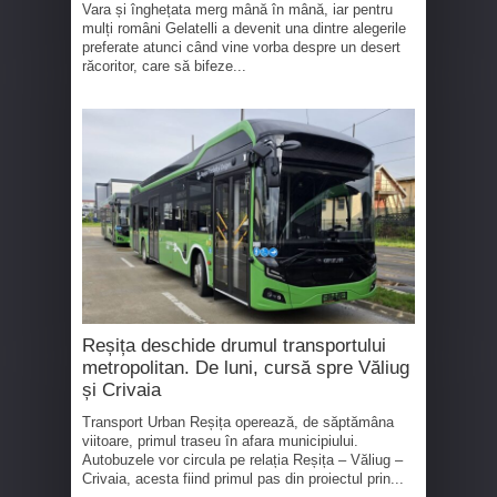
Vara și înghețata merg mână în mână, iar pentru
mulți români Gelatelli a devenit una dintre alegerile
preferate atunci când vine vorba despre un desert
răcoritor, care să bifeze...
Reșița deschide drumul transportului
metropolitan. De luni, cursă spre Văliug
și Crivaia
Transport Urban Reșița operează, de săptămâna
viitoare, primul traseu în afara municipiului.
Autobuzele vor circula pe relația Reșița – Văliug –
Crivaia, acesta fiind primul pas din proiectul prin...