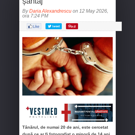
șantaj
By
Daria Alexandrescu
on 12 May 2026,
ora 7:24 PM
Tânărul, de numai 20 de ani, este cercetat
după ce ar fi fotografiat o minoră de 14 ani