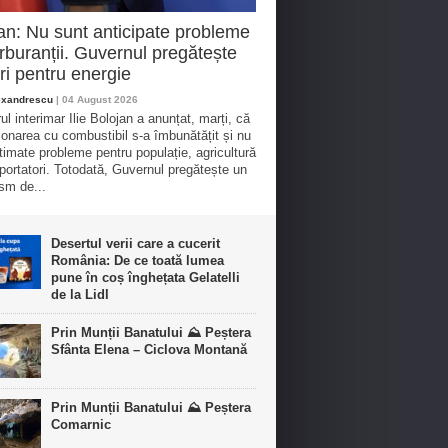
an: Nu sunt anticipate probleme
rburanții. Guvernul pregătește
i pentru energie
exandrescu
| 04 August 2026
ul interimar Ilie Bolojan a anunțat, marți, că
ionarea cu combustibil s-a îmbunătățit și nu
timate probleme pentru populație, agricultură
sportatori. Totodată, Guvernul pregătește un
sm de...
Desertul verii care a cucerit
România: De ce toată lumea
pune în coș înghețata Gelatelli
de la Lidl
Prin Munții Banatului ⛰️ Peștera
Sfânta Elena – Ciclova Montană
Prin Munții Banatului ⛰️ Peștera
Comarnic