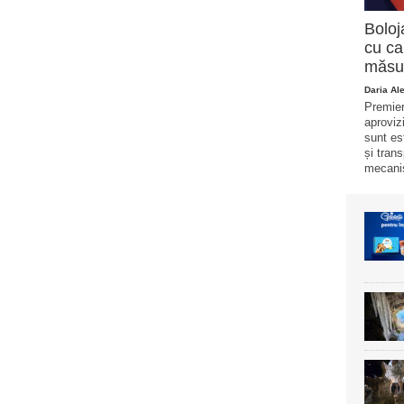
Boloj
cu ca
măsur
Daria Al
Premier
aproviz
sunt es
și tran
mecani