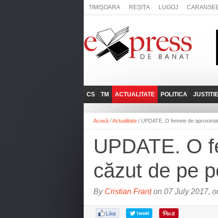
TIMIȘOARA
REȘIȚA
LUGOJ
CARANSE
CS
TM
ACTUALITATE
POLITICA
JUSTITI
REȘIȚA
LUGOJ
ADMINISTRATIE
EXPRESSLIVE
Acasă
/
Actualitate
/
UPDATE. O femeie de aproximati
CARANSEBEȘ
TIMIȘOARA
NAȚIONAL
INTERVIURILE
EXPRESS
UPDATE. O fe
ANINA
SOCIAL
BĂILE HERCULANE
UTILE
căzut de pe p
BOCŞA
MOLDOVA NOUĂ
By
Cristian Franț
on 07 July 2017, o
ORAVIȚA
OȚELU ROŞU