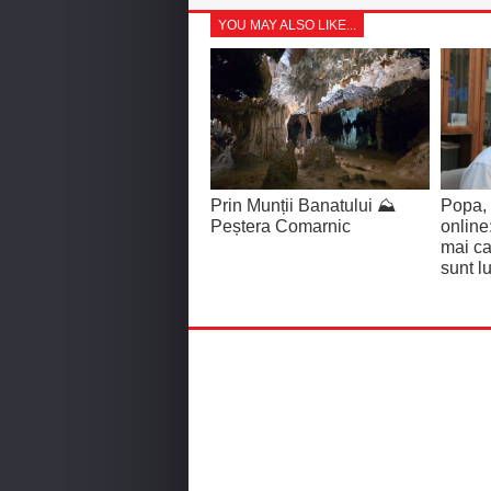
YOU MAY ALSO LIKE...
Prin Munții Banatului ⛰️
Popa, 
Peștera Comarnic
online
mai ca
sunt lu