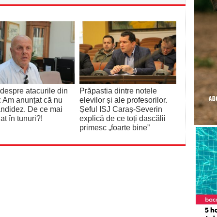
despre atacurile din
Prăpastia dintre notele
: Am anunțat că nu
elevilor și ale profesorilor.
ndidez. De ce mai
Șeful ISJ Caraș-Severin
at în tunuri?!
explică de ce toți dascălii
primesc „foarte bine”