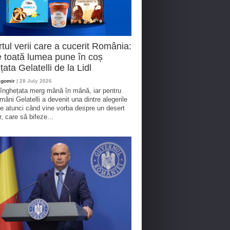
tul verii care a cucerit România:
 toată lumea pune în coș
țata Gelatelli de la Lidl
agomir
| 28 July 2026
 înghețata merg mână în mână, iar pentru
omâni Gelatelli a devenit una dintre alegerile
te atunci când vine vorba despre un desert
r, care să bifeze...