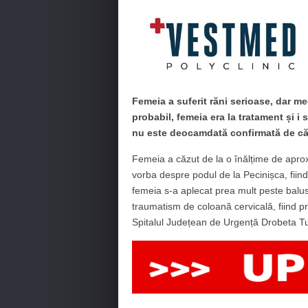
Femeia a suferit răni serioase, dar m
probabil, femeia era la tratament și i
nu este deocamdată confirmată de cătr
Femeia a căzut de la o înălțime de aproxi
vorba despre podul de la Pecinișca, fiin
femeia s-a aplecat prea mult peste balus
traumatism de coloană cervicală, fiind p
Spitalul Județean de Urgență Drobeta Tu