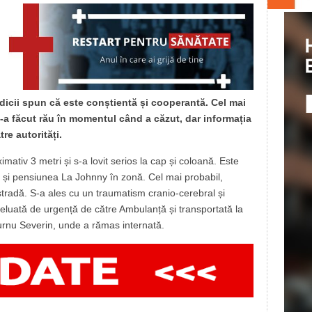
edicii spun că este conștientă și cooperantă. Cel mai
 s-a făcut rău în momentul când a căzut, dar informația
e autorități.
mativ 3 metri și s-a lovit serios la cap și coloană. Este
d și pensiunea La Johnny în zonă. Cel mai probabil,
tradă. S-a ales cu un traumatism cranio-cerebral și
reluată de urgență de către Ambulanță și transportată la
rnu Severin, unde a rămas internată.