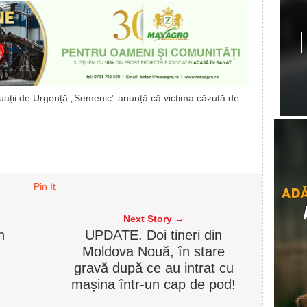
tuații de Urgență „Semenic” anunță că victima căzută de
Pin It
Next Story →
n
UPDATE. Doi tineri din
Moldova Nouă, în stare
gravă după ce au intrat cu
mașina într-un cap de pod!