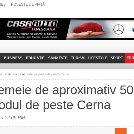
BEȘ
POVESTE DE VIAȚĂ
E
BUSINESS
EDUCAȚIE
SĂNĂTATE
TURISM
LIFESTYLE
SPORT
EDI
JOB-URI
PRIN MUNȚII
POVESTE DE VIAȚĂ
D
BANATULUI
v 50 de ani a căzut de pe podul de peste Cerna
TEHNIT
VISIT CARAȘ-SEVERIN
meie de aproximativ 50 
FANTASTICUL BANAT
odul de peste Cerna
TRAVEL VLOG
ra 12:05 PM