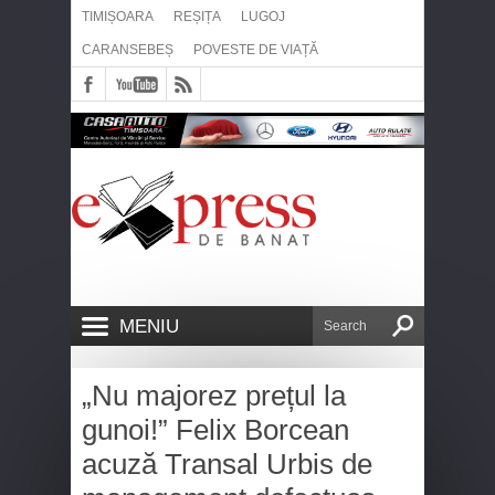
TIMIȘOARA
REȘIȚA
LUGOJ
CARANSEBEȘ
POVESTE DE VIAȚĂ
MENIU
„Nu majorez prețul la
gunoi!” Felix Borcean
acuză Transal Urbis de