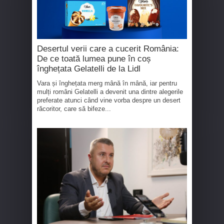
Desertul verii care a cucerit România:
De ce toată lumea pune în coș
înghețata Gelatelli de la Lidl
Vara și înghețata merg mână în mână, iar pentru
mulți români Gelatelli a devenit una dintre alegerile
preferate atunci când vine vorba despre un desert
răcoritor, care să bifeze...