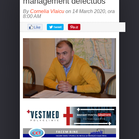
management defectuos
By
Cornelia Vlaicu
on 14 March 2020, ora
8:00 AM