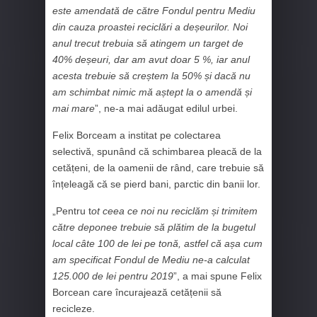
este amendată de către Fondul pentru Mediu
din cauza proastei reciclări a deșeurilor. Noi
anul trecut trebuia să atingem un target de
40% deșeuri, dar am avut doar 5 %, iar anul
acesta trebuie să creștem la 50% și dacă nu
am schimbat nimic mă aștept la o amendă și
mai mare
”, ne-a mai adăugat edilul urbei.
Felix Borceam a institat pe colectarea
selectivă, spunând că schimbarea pleacă de la
cetățeni, de la oamenii de rând, care trebuie să
înțeleagă că se pierd bani, parctic din banii lor.
„Pentru t
ot ceea ce noi nu reciclăm și trimitem
către deponee trebuie să plătim de la bugetul
local câte 100 de lei pe tonă, astfel că așa cum
am specificat Fondul de Mediu ne-a calculat
125.000 de lei pentru 2019
”, a mai spune Felix
Borcean care încurajează cetățenii să
recicleze.