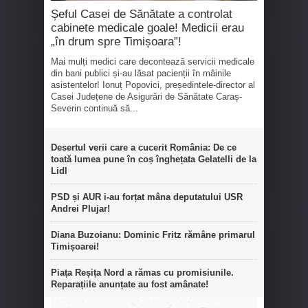
Șeful Casei de Sănătate a controlat
cabinete medicale goale! Medicii erau
„în drum spre Timișoara”!
Mai mulți medici care decontează servicii medicale
din bani publici și-au lăsat pacienții în mâinile
asistentelor! Ionuț Popovici, președintele-director al
Casei Județene de Asigurări de Sănătate Caraș-
Severin continuă să...
Desertul verii care a cucerit România: De ce
toată lumea pune în coș înghețata Gelatelli de la
Lidl
PSD și AUR i-au forțat mâna deputatului USR
Andrei Plujar!
Diana Buzoianu: Dominic Fritz rămâne primarul
Timișoarei!
Piața Reșița Nord a rămas cu promisiunile.
Reparațiile anunțate au fost amânate!