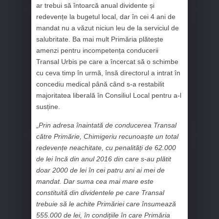
ar trebui să întoarcă anual dividente și
redevențe la bugetul local, dar în cei 4 ani de
mandat nu a văzut niciun leu de la serviciul de
salubritate. Ba mai mult Primăria plătește
amenzi pentru incompetența conducerii
Transal Urbis pe care a încercat să o schimbe
cu ceva timp în urmă, însă directorul a intrat în
concediu medical până când s-a restabilit
majoritatea liberală în Consiliul Local pentru a-l
susține.
„
Prin adresa înaintată de conducerea Transal
către Primărie, Chimigeriu recunoaște un total
redevențe neachitate, cu penalități de 62.000
de lei încă din anul 2016 din care s-au plătit
doar 2000 de lei în cei patru ani ai mei de
mandat. Dar suma cea mai mare este
constituită din dividentele pe care Transal
trebuie să le achite Primăriei care însumează
555.000 de lei, în condițiile în care Primăria