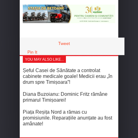
Tweet
Pin It
YOU MAY ALSO LIKE...
Șeful Casei de Sănătate a controlat
cabinete medicale goale! Medicii erau „în
drum spre Timișoara”!
Diana Buzoianu: Dominic Fritz rămâne
primarul Timișoarei!
Piața Reșița Nord a rămas cu
promisiunile. Reparațiile anunțate au fost
amânate!