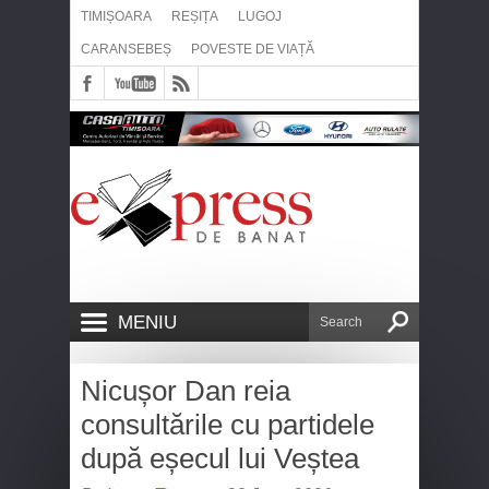
TIMIȘOARA
REȘIȚA
LUGOJ
CARANSEBEȘ
POVESTE DE VIAȚĂ
MENIU
Nicușor Dan reia
consultările cu partidele
după eșecul lui Veștea