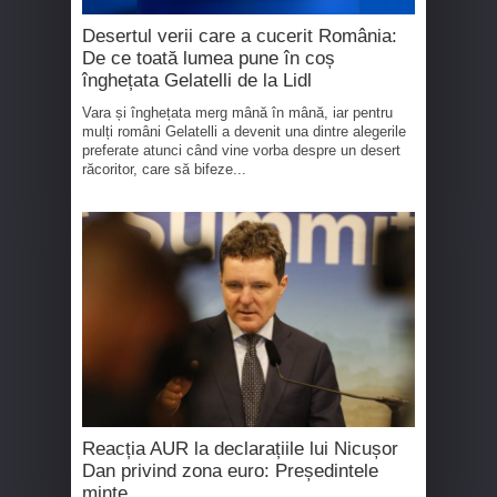
Desertul verii care a cucerit România:
De ce toată lumea pune în coș
înghețata Gelatelli de la Lidl
Vara și înghețata merg mână în mână, iar pentru
mulți români Gelatelli a devenit una dintre alegerile
preferate atunci când vine vorba despre un desert
răcoritor, care să bifeze...
Reacția AUR la declarațiile lui Nicușor
Dan privind zona euro: Președintele
minte