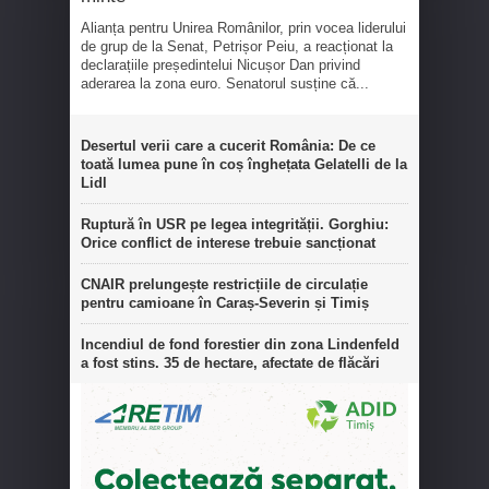
Alianța pentru Unirea Românilor, prin vocea liderului
de grup de la Senat, Petrișor Peiu, a reacționat la
declarațiile președintelui Nicușor Dan privind
aderarea la zona euro. Senatorul susține că...
Desertul verii care a cucerit România: De ce
toată lumea pune în coș înghețata Gelatelli de la
Lidl
Ruptură în USR pe legea integrității. Gorghiu:
Orice conflict de interese trebuie sancționat
CNAIR prelungește restricțiile de circulație
pentru camioane în Caraș-Severin și Timiș
Incendiul de fond forestier din zona Lindenfeld
a fost stins. 35 de hectare, afectate de flăcări