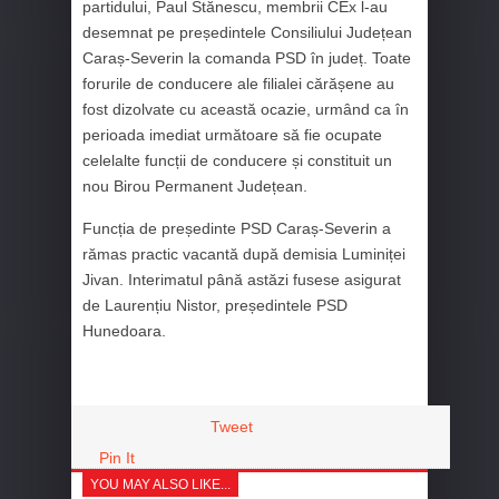
partidului, Paul Stănescu, membrii CEx l-au
desemnat pe președintele Consiliului Județean
Caraș-Severin la comanda PSD în județ. Toate
forurile de conducere ale filialei cărășene au
fost dizolvate cu această ocazie, urmând ca în
perioada imediat următoare să fie ocupate
celelalte funcții de conducere și constituit un
nou Birou Permanent Județean.
Funcția de președinte PSD Caraș-Severin a
rămas practic vacantă după demisia Luminiței
Jivan. Interimatul până astăzi fusese asigurat
de Laurențiu Nistor, președintele PSD
Hunedoara.
Tweet
Pin It
YOU MAY ALSO LIKE...