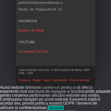
publicitate@expressdebanat.ro
Reșița, Str. Făgărașului Nr. 10
FACEBOOK
Express de Banat
YOUTUBE
Acceseaza YouTube
Toate drepturile rezervate. © 2025 Express de Banat. ISSN
2248 – 1281
Timișoara
Reșița
Lugoj
Caransebeș
Poveste de viață
Acest website folosește cookie-uri pentru a vă oferi o
experiență mult mai bună de navigare și funcționalități adaptate
pentru creșterea perfomanței utilizării website-ului nostru.
Continuarea navigării pe acest website înseamnă implicit
acordul dvs. privind politica noastră GDPR / termenii de
utilizare și confidențialitate.
De acord