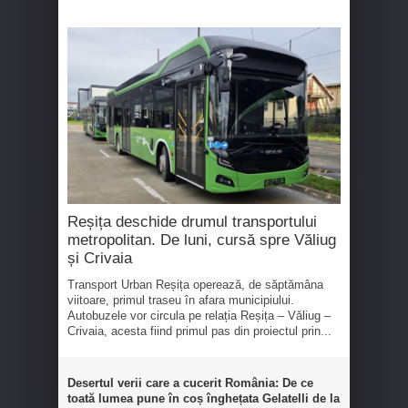
Reșița deschide drumul transportului
metropolitan. De luni, cursă spre Văliug
și Crivaia
Transport Urban Reșița operează, de săptămâna
viitoare, primul traseu în afara municipiului.
Autobuzele vor circula pe relația Reșița – Văliug –
Crivaia, acesta fiind primul pas din proiectul prin...
Desertul verii care a cucerit România: De ce
toată lumea pune în coș înghețata Gelatelli de la