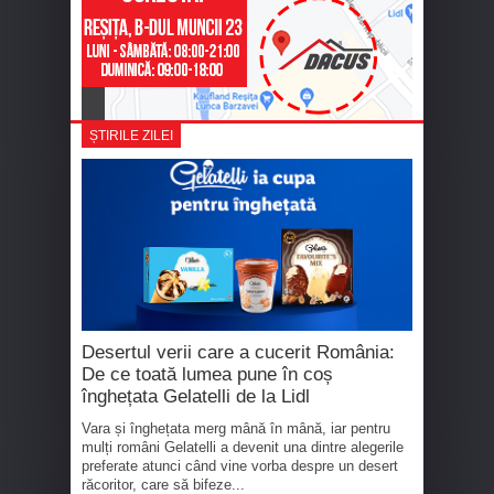
ȘTIRILE ZILEI
Desertul verii care a cucerit România:
De ce toată lumea pune în coș
înghețata Gelatelli de la Lidl
Vara și înghețata merg mână în mână, iar pentru
mulți români Gelatelli a devenit una dintre alegerile
preferate atunci când vine vorba despre un desert
răcoritor, care să bifeze...