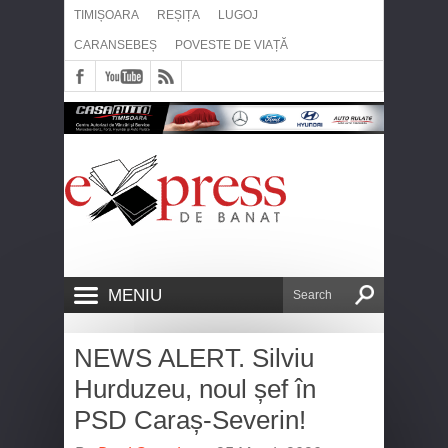
TIMIȘOARA
REȘIȚA
LUGOJ
CARANSEBEȘ
POVESTE DE VIAȚĂ
MENIU
NEWS ALERT. Silviu
Hurduzeu, noul șef în
PSD Caraș-Severin!