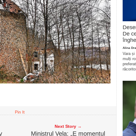
Deser
De ce
înghe
Alina Dr
Vara și
mulți r
prefera
răcorito
Pin It
Next Story →
v
Ministrul Vela: „E momentul