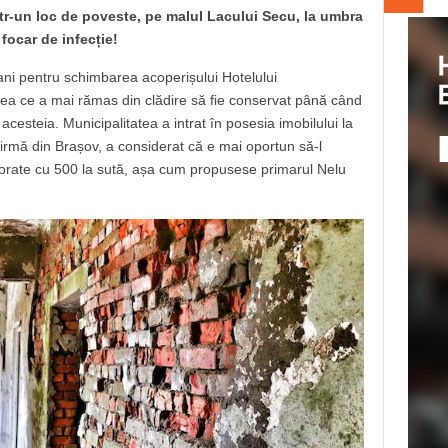
ntr-un loc de poveste, pe malul Lacului Secu, la umbra
 focar de infecție!
ani pentru schimbarea acoperișului Hotelului
ceea ce a mai rămas din clădire să fie conservat până când
a acesteia. Municipalitatea a intrat în posesia imobilului la
 firmă din Brașov, a considerat că e mai oportun să-l
orate cu 500 la sută, așa cum propusese primarul Nelu
.