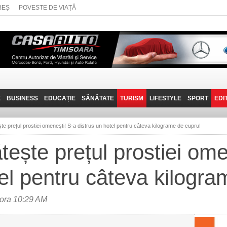
BEȘ
POVESTE DE VIAȚĂ
E
BUSINESS
EDUCAȚIE
SĂNĂTATE
TURISM
LIFESTYLE
SPORT
EDI
JOB-URI
PRIN MUNȚII
POVESTE DE VIAȚĂ
D
BANATULUI
te prețul prostiei omenești! S-a distrus un hotel pentru câteva kilograme de cupru!
TEHNIT
VISIT CARAȘ-SEVERIN
tește prețul prostiei ome
FANTASTICUL BANAT
tel pentru câteva kilogra
TRAVEL VLOG
ora 10:29 AM