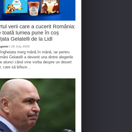
tul verii care a cucerit România:
 toată lumea pune în coș
țata Gelatelli de la Lidl
agomir
| 28 July 2026
 înghețata merg mână în mână, iar pentru
omâni Gelatelli a devenit una dintre alegerile
te atunci când vine vorba despre un desert
r, care să bifeze...