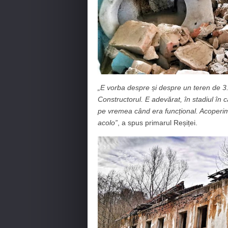
„E vorba despre și despre un teren de 3.
Constructorul. E adevărat, în stadiul în c
pe vremea când era funcțional. Acoperim 
acolo”
, a spus primarul Reșiței.