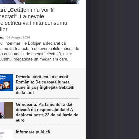
an: „Cetățenii nu vor fi
ectați”. La nevoie,
electrica va limita consumul
ilor
oma
| 06 August 2026
ul interimar Ilie Bolojan a declarat că
ia nu va fi afectată de eventualele măsuri de
e a consumului de energie electrică, chiar
vernul pregătește un mecanism care...
Desertul verii care a cucerit
România: De ce toată lumea
pune în coș înghețata Gelatelli
de la Lidl
Grindeanu: Parlamentul a dat
dovadă de responsabilitate! A
deblocat peste 22 de miliarde de
euro
Informare publică