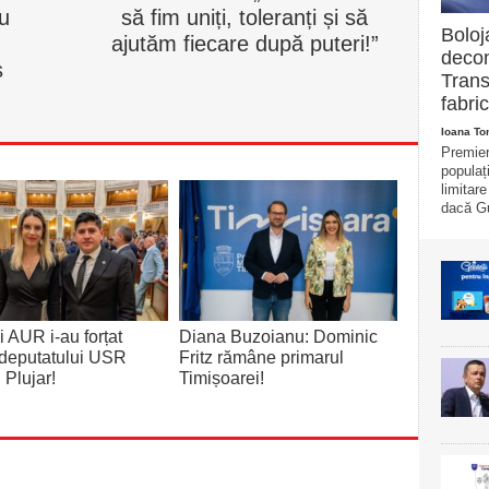
u
să fim uniți, toleranți și să
Boloj
ajutăm fiecare după puteri!”
decon
ș
Trans
fabric
Ioana T
Premier
populaț
limitar
dacă Gu
 AUR i-au forțat
Diana Buzoianu: Dominic
deputatului USR
Fritz rămâne primarul
 Plujar!
Timișoarei!