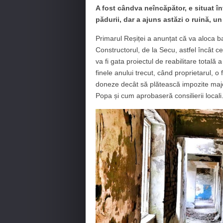
A fost cândva neîncăpător, e situat î
pădurii, dar a ajuns astăzi o ruină, un
Primarul Reșiței a anunțat că va aloca b
Constructorul, de la Secu, astfel încât 
va fi gata proiectul de reabilitare totală 
finele anului trecut, când proprietarul, o
doneze decât să plătească impozite maj
Popa și cum aprobaseră consilierii locali