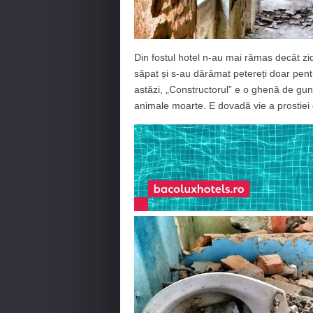
Din fostul hotel n-au mai rămas decât zidur
săpat și s-au dărâmat petereți doar pentr
astăzi, „Constructorul” e o ghenă de guno
animale moarte. E dovadă vie a prostiei