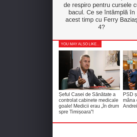
de respiro pentru cursele c
bacul. Ce se întâmplă în
acest timp cu Ferry Bazia
4?
YOU MAY ALSO LIKE...
Șeful Casei de Sănătate a
PSD și
controlat cabinete medicale
mâna 
goale! Medicii erau „în drum
Andrei
spre Timișoara”!