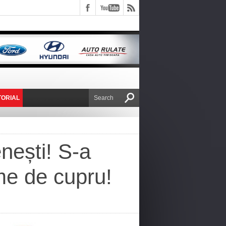
TORIAL
E VICTOR NAFIRU
nești! S-a
me de cupru!