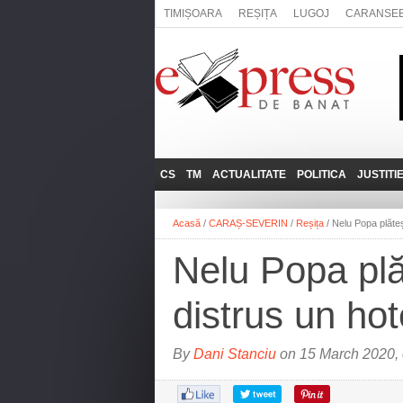
TIMIȘOARA
REȘIȚA
LUGOJ
CARANSE
CS
TM
ACTUALITATE
POLITICA
JUSTITI
REȘIȚA
LUGOJ
ADMINISTRATIE
EXPRESSLIVE
Acasă
/
CARAȘ-SEVERIN
/
Reșița
/
Nelu Popa plăteș
CARANSEBEȘ
TIMIȘOARA
NAȚIONAL
INTERVIURILE
EXPRESS
Nelu Popa plă
ANINA
SOCIAL
BĂILE HERCULANE
UTILE
distrus un ho
BOCŞA
MOLDOVA NOUĂ
By
Dani Stanciu
on 15 March 2020, 
ORAVIȚA
OȚELU ROŞU