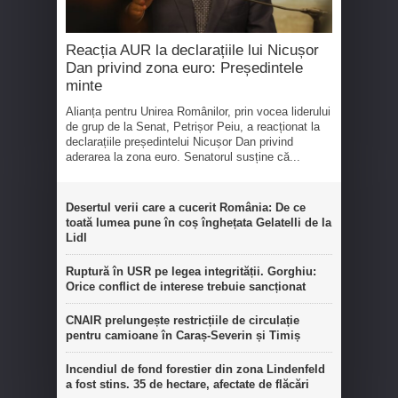
Reacția AUR la declarațiile lui Nicușor
Dan privind zona euro: Președintele
minte
Alianța pentru Unirea Românilor, prin vocea liderului
de grup de la Senat, Petrișor Peiu, a reacționat la
declarațiile președintelui Nicușor Dan privind
aderarea la zona euro. Senatorul susține că...
Desertul verii care a cucerit România: De ce
toată lumea pune în coș înghețata Gelatelli de la
Lidl
Ruptură în USR pe legea integrității. Gorghiu:
Orice conflict de interese trebuie sancționat
CNAIR prelungește restricțiile de circulație
pentru camioane în Caraș-Severin și Timiș
Incendiul de fond forestier din zona Lindenfeld
a fost stins. 35 de hectare, afectate de flăcări