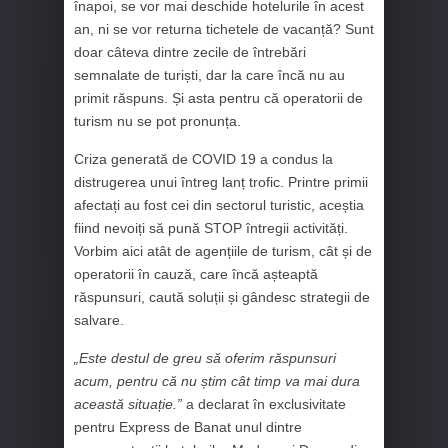
înapoi, se vor mai deschide hotelurile în acest
an, ni se vor returna tichetele de vacanță? Sunt
doar câteva dintre zecile de întrebări
semnalate de turiști, dar la care încă nu au
primit răspuns. Și asta pentru că operatorii de
turism nu se pot pronunța.
Criza generată de COVID 19 a condus la
distrugerea unui întreg lanț trofic. Printre primii
afectați au fost cei din sectorul turistic, aceștia
fiind nevoiți să pună STOP întregii activități.
Vorbim aici atât de agențiile de turism, cât și de
operatorii în cauză, care încă așteaptă
răspunsuri, caută soluții și gândesc strategii de
salvare.
„Este destul de greu să oferim răspunsuri
acum, pentru că nu știm cât timp va mai dura
această situație.”
a declarat în exclusivitate
pentru Express de Banat unul dintre