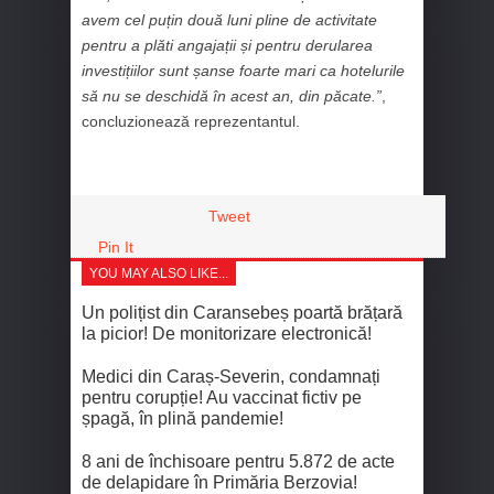
avem cel puțin două luni pline de activitate
pentru a plăti angajații și pentru derularea
investițiilor sunt șanse foarte mari ca hotelurile
să nu se deschidă în acest an, din păcate.”
,
concluzionează reprezentantul.
Tweet
Pin It
YOU MAY ALSO LIKE...
Un polițist din Caransebeș poartă brățară
la picior! De monitorizare electronică!
Medici din Caraș-Severin, condamnați
pentru corupție! Au vaccinat fictiv pe
șpagă, în plină pandemie!
8 ani de închisoare pentru 5.872 de acte
de delapidare în Primăria Berzovia!