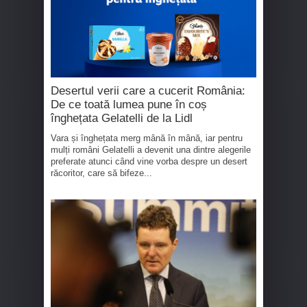
Desertul verii care a cucerit România:
De ce toată lumea pune în coș
înghețata Gelatelli de la Lidl
Vara și înghețata merg mână în mână, iar pentru
mulți români Gelatelli a devenit una dintre alegerile
preferate atunci când vine vorba despre un desert
răcoritor, care să bifeze...