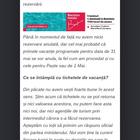
rezervării.
Până în momentul de față nu avem nicio
rezervare anulată, dar cel mai probabil că
primele vacanțe programate pentru data de 31
mai se vor anula, la fel cum am procedat și cu
cele pentru Paște sau de 1 Mai.
Ce se întâmplă cu tichetele de vacanță?
Din păcate nu avem vești foarte bune în acest
sens. Știm acum că tichetele nu se pot returna
și nici valoarea acestora, nu putem face asta
nici noi, dar nici agențiile de turism prin
intermediul cărora s-a făcut rezervarea.
Așteptăm cu toții să primim un răspuns oficial
din partea ministerului. Noi vom ține la curent
fiecare turist în parte cu deciziile pe care le