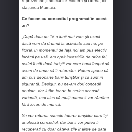
reprezentanții hotelurilor Modern și Dorna, din
stațiunea Mamaia.
Ce facem cu concediul programat în acest
an?
„După data de 15 a lunii mai vom ști exact
dacă vom da drumul la activitate sau nu, pe
litoral. În momentul de față noi am pus efectiv
lacătul pe ușă, am oprit investițiile de orice fel,
astfel încât dacă turiștii vor cere banii înapoi să
avem de unde să îi returnăm. Putem spune că
am pus deoparte banii turiștilor și că sunt în
siguranță. Desigur, nu ne-am dori concedii
anulate, dar luăm foarte în serios această
variantă, mai ales că mulți oamenii vor rămâne
fără locuri de muncă.
Se vor returna sumele tuturor turiștilor care își
anulează concediul, dar banii vor putea fi
recuperați cu doar câteva zile înainte de data