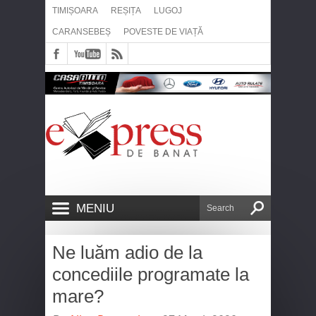
TIMIȘOARA
REȘIȚA
LUGOJ
CARANSEBEȘ
POVESTE DE VIAȚĂ
MENIU
Ne luăm adio de la
concediile programate la
mare?