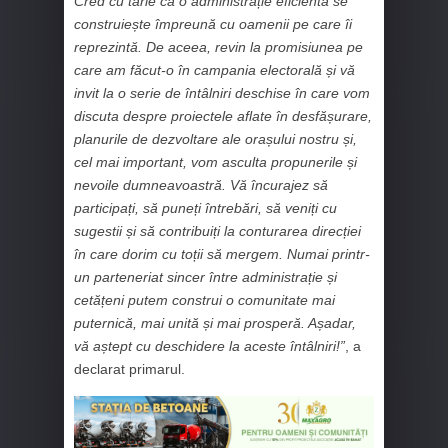
Cred cu tărie că o administrație eficientă se
construiește împreună cu oamenii pe care îi
reprezintă. De aceea, revin la promisiunea pe
care am făcut-o în campania electorală și vă
invit la o serie de întâlniri deschise în care vom
discuta despre proiectele aflate în desfășurare,
planurile de dezvoltare ale orașului nostru și,
cel mai important, vom asculta propunerile și
nevoile dumneavoastră. Vă încurajez să
participați, să puneți întrebări, să veniți cu
sugestii și să contribuiți la conturarea direcției
în care dorim cu toții să mergem. Numai printr-
un parteneriat sincer între administrație și
cetățeni putem construi o comunitate mai
puternică, mai unită și mai prosperă. Așadar,
vă aștept cu deschidere la aceste întâlniri!”
, a
declarat primarul.