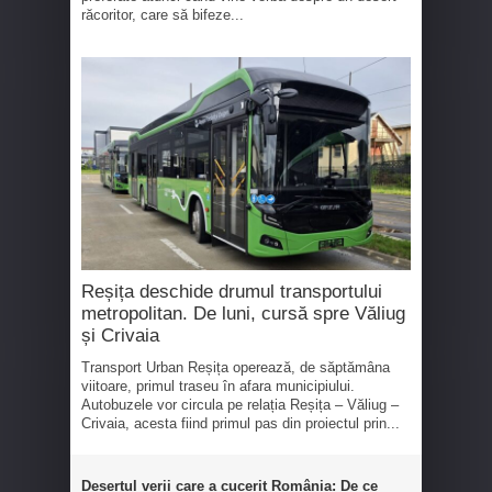
răcoritor, care să bifeze...
Reșița deschide drumul transportului
metropolitan. De luni, cursă spre Văliug
și Crivaia
Transport Urban Reșița operează, de săptămâna
viitoare, primul traseu în afara municipiului.
Autobuzele vor circula pe relația Reșița – Văliug –
Crivaia, acesta fiind primul pas din proiectul prin...
Desertul verii care a cucerit România: De ce