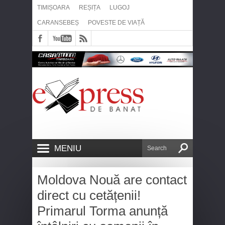
TIMIȘOARA
REȘIȚA
LUGOJ
CARANSEBEȘ
POVESTE DE VIAȚĂ
MENIU
Moldova Nouă are contact
direct cu cetățenii!
Primarul Torma anunță