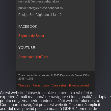
contact@expressdebanat.ro
publicitate@expressdebanat.ro
Reșița, Str. Făgărașului Nr. 10
FACEBOOK
Express de Banat
YOUTUBE
Acceseaza YouTube
Toate drepturile rezervate. © 2025 Express de Banat. ISSN
2248 – 1281
Timișoara
Reșița
Lugoj
Caransebeș
Poveste de viață
Acest website folosește cookie-uri pentru a vă oferi o
experiență mult mai bună de navigare și funcționalități adaptate
pentru creșterea perfomanței utilizării website-ului nostru.
Continuarea navigării pe acest website înseamnă implicit
acordul dvs. privind politica noastră GDPR / termenii de