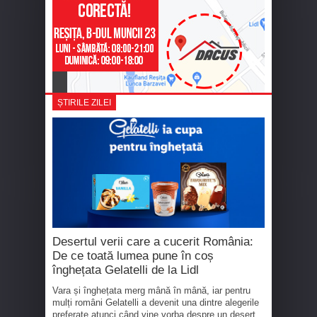
ȘTIRILE ZILEI
Desertul verii care a cucerit România:
De ce toată lumea pune în coș
înghețata Gelatelli de la Lidl
Vara și înghețata merg mână în mână, iar pentru
mulți români Gelatelli a devenit una dintre alegerile
preferate atunci când vine vorba despre un desert