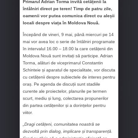
Primarul Adrian Torma invită cetățenii la
întâlniri direct pe teren! Timp de patru zile,
oamenii vor putea comunica direct cu aleșii
locali despre viața în Moldova Nouă.
Începând de vineri, 9 mai, până miercuri pe 14
mai vor avea loc o serie de întâlniri programate
în intervalul 16.00 – 18.00 la care cetățenii din
Moldova Nouă sunt invitați să participe. Adrian
Torma, alături de viceprimarul Constantin
Schinteie și aparatul de specialitate, vor discuta
cu cetățenii despre subiectele de interes pentru
oraș. Pe agenda de discuții sunt stadiile
curente ale proiectelor, planurile pe termen
scurt, mediu și lung, colectarea propunerilor
din partea cetățenilor și a dorințelor pentru
viitor.
„Dragi cetățeni, comunitatea noastră se
dezvoltă prin dialog, implicare și transparență.