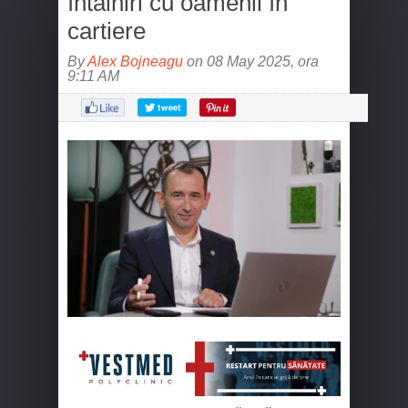
întâlniri cu oamenii în
cartiere
By
Alex Bojneagu
on 08 May 2025, ora
9:11 AM