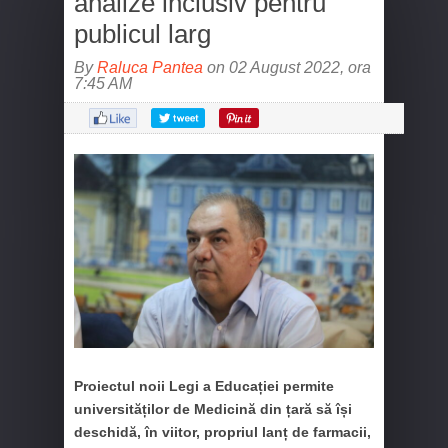
analize inclusiv pentru
publicul larg
By
Raluca Pantea
on 02 August 2022, ora
7:45 AM
Proiectul noii Legi a Educației permite
universităților de Medicină din țară să își
deschidă, în viitor, propriul lanț de farmacii,