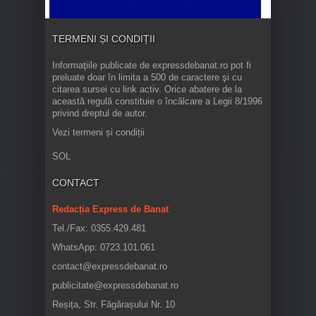
TERMENI ȘI CONDIȚII
Informaţiile publicate de expressdebanat.ro pot fi
preluate doar în limita a 500 de caractere şi cu
citarea sursei cu link activ. Orice abatere de la
această regulă constituie o încălcare a Legii 8/1996
privind dreptul de autor.
Vezi termeni și condiții
SOL
CONTACT
Redacția Express de Banat
Tel./Fax: 0355.429.481
WhatsApp: 0723.101.061
contact@expressdebanat.ro
publicitate@expressdebanat.ro
Reșița, Str. Făgărașului Nr. 10