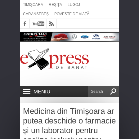
TIMIȘOARA
REȘIȚA
LUGOJ
CARANSEBEȘ
POVESTE DE VIAȚĂ
MENIU
Medicina din Timișoara ar
putea deschide o farmacie
și un laborator pentru