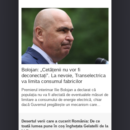
Bolojan: „Cetățenii nu vor fi
deconectați”. La nevoie, Transelectrica
va limita consumul fabricilor
Premierul interimar Ilie Bolojan a declarat că
populația nu va fi afectată de eventualele măsuri de
limitare a consumului de energie electrică, chiar
dacă Guvernul pregătește un mecanism care...
Desertul verii care a cucerit România: De ce
toată lumea pune în coș înghețata Gelatelli de la