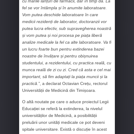
cu marile lanțuri de farmacii, dar în timp da. La
fel se vor întâmpla și în anumite laboratoare.
Vom putea deschide laboratoare în care
medicii rezidenți de laborator, doctoranzii vor
putea lucra efectiv, sub supravegherea noastră
și vom putea și noi procesa pe piața liberă
analize medicale la fel ca alte laboratoare. Va fi
un lucru foarte bun pentru extinderea bazei
noastre de învățare și pentru obișnuirea
studentului, a rezidentului, cu practica reală, cu
munca reală de zi cu zi. Cred că asta e cel mai
important, să fim adaptați la piața muncii și la
practică.”
, a declarat Octavian Crețu, rectorul
Universității de Medicină din Timișoara.
O altă noutate pe care o aduce proiectul Legii
Educației se referă la extinderea, la nivelul
universităților de Medicină, a posibilității
preluării unor unități medicale ce pot deveni
spitale universitare. Există o discuție în acest