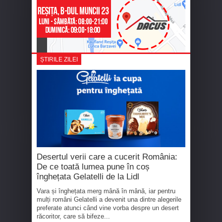
ȘTIRILE ZILEI
Desertul verii care a cucerit România:
De ce toată lumea pune în coș
înghețata Gelatelli de la Lidl
Vara și înghețata merg mână în mână, iar pentru
mulți români Gelatelli a devenit una dintre alegerile
preferate atunci când vine vorba despre un desert
răcoritor, care să bifeze...