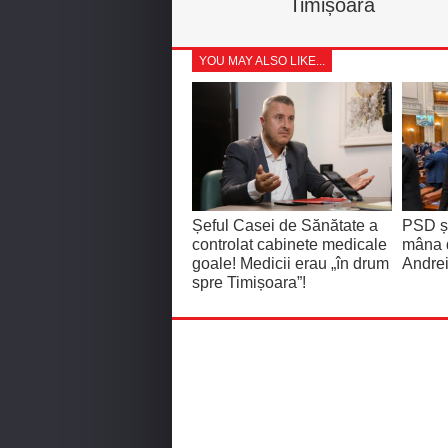
Timișoara
YOU MAY ALSO LIKE...
Șeful Casei de Sănătate a
PSD și
controlat cabinete medicale
mâna 
goale! Medicii erau „în drum
Andrei
spre Timișoara”!