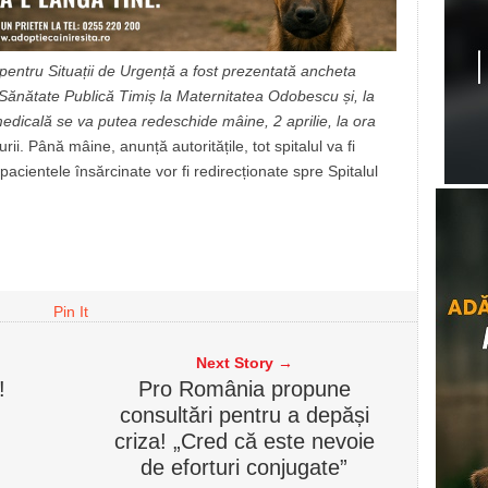
 pentru Situații de Urgență a fost prezentată ancheta
Sănătate Publică Timiș la Maternitatea Odobescu și, la
dicală se va putea redeschide mâine, 2 aprilie, la ora
urii.
Până mâine, anunță autoritățile, tot spitalul va fi
 pacientele însărcinate vor fi redirecționate spre Spitalul
Pin It
Next Story →
!
Pro România propune
consultări pentru a depăși
criza! „Cred că este nevoie
de eforturi conjugate”