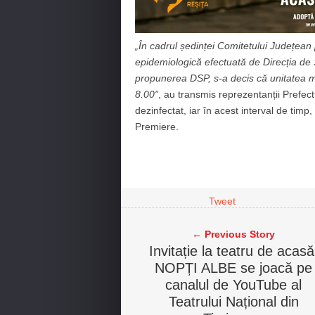
„În cadrul ședinței Comitetului Județean
epidemiologică efectuată de Direcția de 
propunerea DSP, s-a decis că unitatea me
8.00”
, au transmis reprezentanții Prefect
dezinfectat, iar în acest interval de timp,
Premiere.
Tweet
← Previous Story
Invitație la teatru de acasă
NOPȚI ALBE se joacă pe
canalul de YouTube al
Teatrului Național din