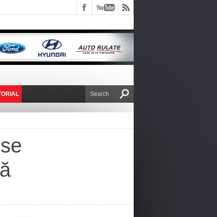
TORIAL
E VICTOR NAFIRU
 se
nă