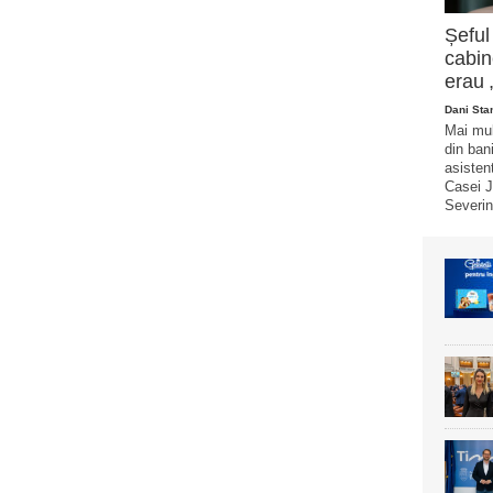
Șeful
cabin
erau 
Dani Sta
Mai mul
din bani
asistent
Casei J
Severin