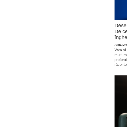
Deser
De ce
înghe
Alina Dr
Vara și
mulți r
prefera
răcorito