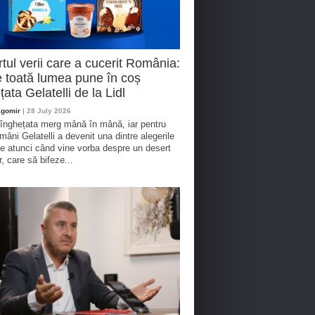
tul verii care a cucerit România:
 toată lumea pune în coș
țata Gelatelli de la Lidl
agomir
| 28 July 2026
 înghețata merg mână în mână, iar pentru
omâni Gelatelli a devenit una dintre alegerile
te atunci când vine vorba despre un desert
r, care să bifeze...