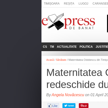
TIMIȘOARA
REȘIȚA
LUGOJ
CARANSE
CS
TM
ACTUALITATE
POLITICA
JUSTITI
REȘIȚA
LUGOJ
ADMINISTRATIE
EXPRESSLIVE
Acasă
/
Sănătate
/
Maternitatea Odobescu din Timișo
CARANSEBEȘ
TIMIȘOARA
NAȚIONAL
INTERVIURILE
EXPRESS
Maternitatea
ANINA
SOCIAL
BĂILE HERCULANE
UTILE
redeschide du
BOCŞA
MOLDOVA NOUĂ
By
Angela Novăcescu
on 01 April 2
ORAVIȚA
OȚELU ROŞU