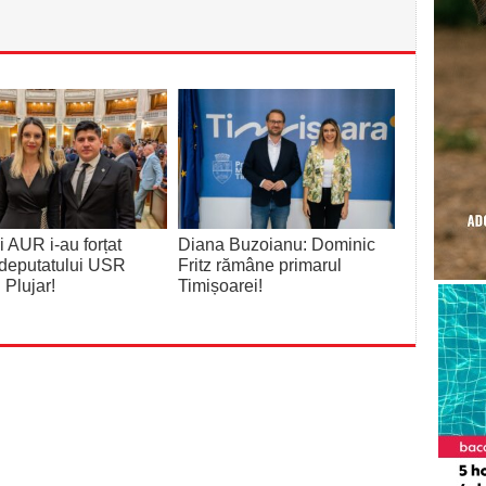
 AUR i-au forțat
Diana Buzoianu: Dominic
deputatului USR
Fritz rămâne primarul
 Plujar!
Timișoarei!