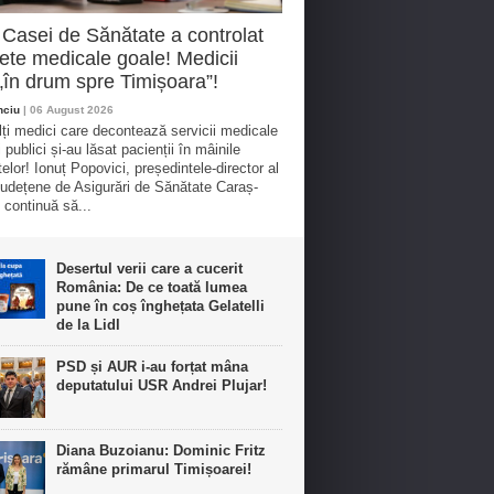
 Casei de Sănătate a controlat
ete medicale goale! Medicii
„în drum spre Timișoara”!
nciu
| 06 August 2026
ți medici care decontează servicii medicale
 publici și-au lăsat pacienții în mâinile
elor! Ionuț Popovici, președintele-director al
udețene de Asigurări de Sănătate Caraș-
 continuă să...
Desertul verii care a cucerit
România: De ce toată lumea
pune în coș înghețata Gelatelli
de la Lidl
PSD și AUR i-au forțat mâna
deputatului USR Andrei Plujar!
Diana Buzoianu: Dominic Fritz
rămâne primarul Timișoarei!