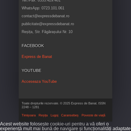
Tel./Fax: 0355.429.481
WhatsApp: 0723.101.061
contact@expressdebanat.ro
publicitate@expressdebanat.ro
Reșița, Str. Făgărașului Nr. 10
FACEBOOK
Express de Banat
YOUTUBE
Acceseaza YouTube
Toate drepturile rezervate. © 2025 Express de Banat. ISSN
2248 – 1281
Timișoara
Reșița
Lugoj
Caransebeș
Poveste de viață
Acest website folosește cookie-uri pentru a vă oferi o
experiență mult mai bună de navigare și funcționalități adaptate