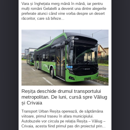
Vara și înghețata merg mână în mână, iar pentru
mulți români Gelatelli a devenit una dintre alegerile
preferate atunci când vine vorba despre un desert
răcoritor, care să bifeze...
Reșița deschide drumul transportului
metropolitan. De luni, cursă spre Văliug
și Crivaia
Transport Urban Reșița operează, de săptămâna
viitoare, primul traseu în afara municipiului.
Autobuzele vor circula pe relația Reșița – Văliug –
Crivaia, acesta fiind primul pas din proiectul prin...