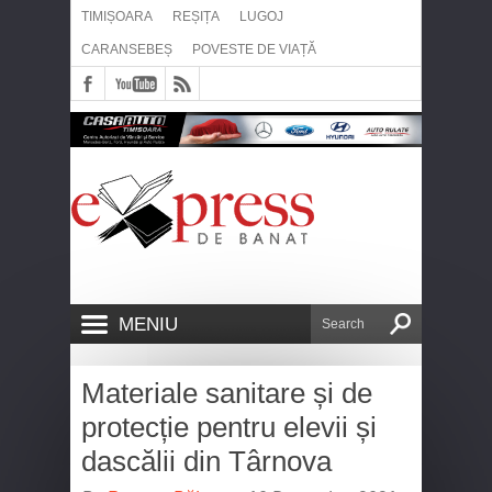
TIMIȘOARA
REȘIȚA
LUGOJ
CARANSEBEȘ
POVESTE DE VIAȚĂ
MENIU
Materiale sanitare și de
protecție pentru elevii și
dascălii din Târnova