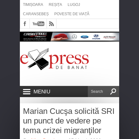
TIMIȘOARA
REȘIȚA
LUGOJ
CARANSEBEȘ
POVESTE DE VIAȚĂ
MENIU
Marian Cucşa solicită SRI
un punct de vedere pe
tema crizei migranţilor