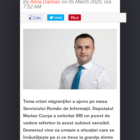
By
Alina Damian
on 05 March 2020, ora
7:52 AM
Tema crizei migranţilor a ajuns pe masa
Serviciului Român de Informaţii. Deputatul
Marian Cucşa a solicitat SRI un punct de
vedere referitor la acest subiect sensibil.
Demersul vine ca urmare a situaţiei care se
înrăutăţeşte pe zi ce trece la graniţa dintre