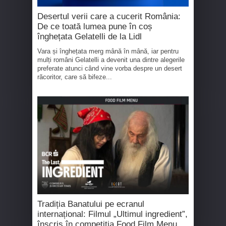
Desertul verii care a cucerit România:
De ce toată lumea pune în coș
înghețata Gelatelli de la Lidl
Vara și înghețata merg mână în mână, iar pentru
mulți români Gelatelli a devenit una dintre alegerile
preferate atunci când vine vorba despre un desert
răcoritor, care să bifeze...
Tradiția Banatului pe ecranul
internațional: Filmul „Ultimul ingredient”,
înscris în competiția Food Film Menu