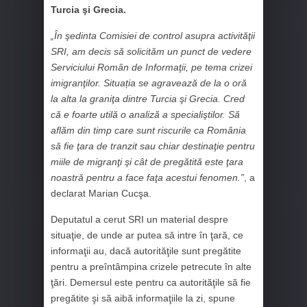
Turcia şi Grecia.
„În şedinta Comisiei de control asupra activităţii
SRI, am decis să solicităm un punct de vedere
Serviciului Român de Informaţii, pe tema crizei
imigranţilor. Situația se agravează de la o oră
la alta la graniţa dintre Turcia şi Grecia. Cred
că e foarte utilă o analiză a specialiştilor. Să
aflăm din timp care sunt riscurile ca România
să fie ţara de tranzit sau chiar destinaţie pentru
miile de migranţi şi cât de pregătită este ţara
noastră pentru a face faţa acestui fenomen.”
, a
declarat Marian Cucşa.
Deputatul a cerut SRI un material despre
situaţie, de unde ar putea să intre în ţară, ce
informaţii au, dacă autorităţile sunt pregătite
pentru a preîntâmpina crizele petrecute în alte
ţări. Demersul este pentru ca autorităţile să fie
pregătite şi să aibă informaţiile la zi, spune