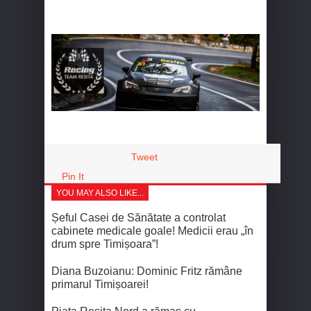
Tweet
Pin It
YOU MAY ALSO LIKE...
Șeful Casei de Sănătate a controlat
cabinete medicale goale! Medicii erau „în
drum spre Timișoara”!
Diana Buzoianu: Dominic Fritz rămâne
primarul Timișoarei!