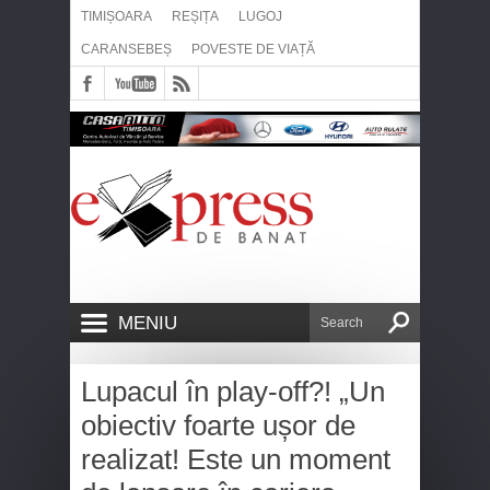
TIMIȘOARA
REȘIȚA
LUGOJ
CARANSEBEȘ
POVESTE DE VIAȚĂ
MENIU
Lupacul în play-off?! „Un
obiectiv foarte ușor de
realizat! Este un moment