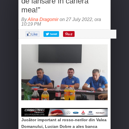
de lansare în cariera
mea!”
By
Alina Dragomir
on 27 July 2022, ora
10:19 PM
Jucător important al rosso-nerilor din Valea
Domanului, Lucian Dobre a ales banca