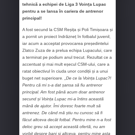
tehnică a echipei de Liga 3 Voința Lupac
pentru a se lansa în cariera de antrenor
principal!
A fost secund la CSM Reșița și Poli Timișoara și
a pornit un proiect îndrăzneț în fotbalul juvenil,
iar acum a acceptat provocarea președintelui
Zlatco Zuza de a prelua echipa Lupacului, care
a terminat pe podium anul trecut. Rezultat ce a
accentuat și mai mult eșecul CSM-ului, care a
ratat obiectivul în ciuda unor condiții și a unui
buget net superioare.
„De ce la Voința Lupac?!
Pentru că mi s-a dat șansa să fiu antrenor
principal. Am fost până acum doar antrenor
secund și Voința Lupac mi-a întins această
mână de ajutor. Îmi doresc foarte mult să
antrenez. De când mă știu nu cunosc să fi
făcut altceva decât fotbal. Pentru mine n-a fost
deloc greu să accept această ofertă, nu am
vorbit despre bani și altceva, pentru mine asta