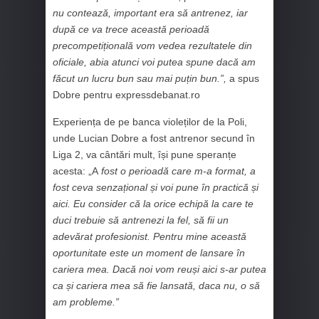
nu contează, important era să antrenez, iar
după ce va trece această perioadă
precompetițională vom vedea rezultatele din
oficiale, abia atunci voi putea spune dacă am
făcut un lucru bun sau mai puțin bun.”,
a spus
Dobre pentru expressdebanat.ro
Experiența de pe banca violeților de la Poli,
unde Lucian Dobre a fost antrenor secund în
Liga 2, va cântări mult, își pune speranțe
acesta: „A
fost o perioadă care m-a format, a
fost ceva senzațional și voi pune în practică și
aici. Eu consider că la orice echipă la care te
duci trebuie să antrenezi la fel, să fii un
adevărat profesionist. Pentru mine această
oportunitate este un moment de lansare în
cariera mea. Dacă noi vom reuși aici s-ar putea
ca și cariera mea să fie lansată, daca nu, o să
am probleme.”