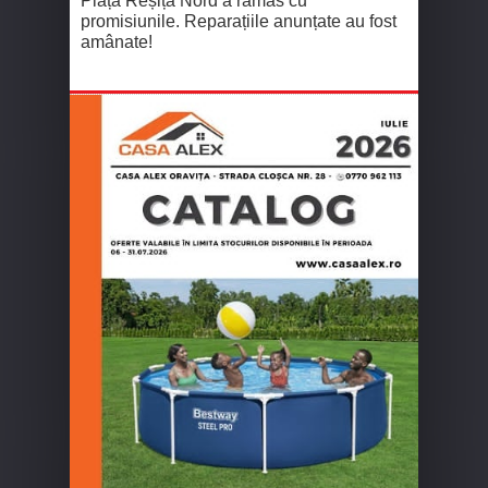
Piața Reșița Nord a rămas cu
promisiunile. Reparațiile anunțate au fost
amânate!