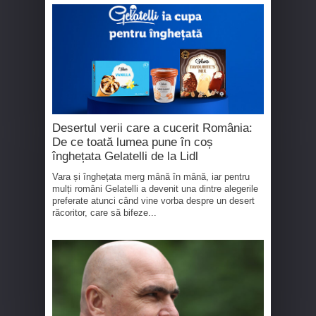
Desertul verii care a cucerit România:
De ce toată lumea pune în coș
înghețata Gelatelli de la Lidl
Vara și înghețata merg mână în mână, iar pentru
mulți români Gelatelli a devenit una dintre alegerile
preferate atunci când vine vorba despre un desert
răcoritor, care să bifeze...