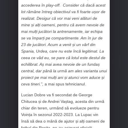
accederea în play-off. Consider că dacă acest
lot rămâne întreg obiectivul va fi foarte ușor de
realizat. Desigur că vor mai veni alături de
mine și alți oameni, pentru că avem nevoie de
mai mulți jucători la antrenamente, iar echipa
se va împarți pe compartimente. Am în jur de
23 de jucători. Acum a venit și un vârf din
Spania, Urdea, care nu este încă legitimat. La
ceea ce văd eu, se pare că lotul este destul de
echilibrat. Aș mai avea nevoie de un fundaș
central, dar până la urmă am ales varianta unui
proiect pe mai mulți ani și atunci vom aduce și
ceva tineri.”,
a mai spus tehnicianul.
Lucian Dobre va fi secondat de George
Chitucea și de Andrei Vaștag, acesta din urmă
chiar din teren, urmând să evolueze pentru
Voința în sezonul 2022-2023. La Lupac vin
însă să dea o mână de ajutor și alți oameni de
fotbal din Reșița, ne-au asigurat oficialii