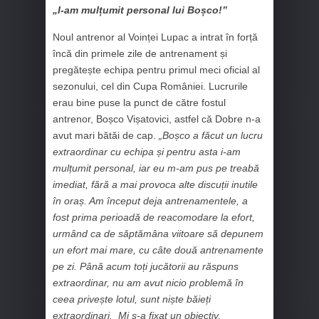
„I-am mulțumit personal lui Boșco!”
Noul antrenor al Voinței Lupac a intrat în forță
încă din primele zile de antrenament și
pregătește echipa pentru primul meci oficial al
sezonului, cel din Cupa României. Lucrurile
erau bine puse la punct de către fostul
antrenor, Boșco Vișatovici, astfel că Dobre n-a
avut mari bătăi de cap.
„Boșco a făcut un lucru
extraordinar cu echipa și pentru asta i-am
mulțumit personal, iar eu m-am pus pe treabă
imediat, fără a mai provoca alte discuții inutile
în oraș. Am început deja antrenamentele, a
fost prima perioadă de reacomodare la efort,
urmând ca de săptămâna viitoare să depunem
un efort mai mare, cu câte două antrenamente
pe zi. Până acum toți jucătorii au răspuns
extraordinar, nu am avut nicio problemă în
ceea privește lotul, sunt niște băieți
extraordinari.
Mi s-a fixat un obiectiv,