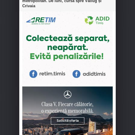
metropolitan. De luni, cursă spre Văliug și
Crivaia