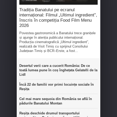
Tradiția Banatului pe ecranul
internațional: Filmul „Ultimul ingredient”,
înscris în competiția Food Film Menu
2026
Povestea gastronomică a Banatului trece granițele
și ajunge în atenția publicului internațional.
Producția cinematografică „Ultimul ingredient”,
realizată de Visit Timiș cu sprijinul Consiliului
Județean Timiș și BCR–Erste, a fost...
Desertul verii care a cucerit România: De ce
toată lumea pune în coș înghețata Gelatelli de la
Lidl
Încă 22 de familii vor primi locuințe sociale în
Reșița
Cel mai mare sequoia din România se află în
pădurile Banatului Montan
Reșița deschide drumul transportului