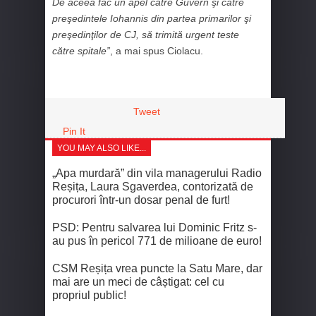
De aceea fac un apel către Guvern şi către
preşedintele Iohannis din partea primarilor şi
preşedinţilor de CJ, să trimită urgent teste
către spitale”
, a mai spus Ciolacu.
Tweet
Pin It
YOU MAY ALSO LIKE...
„Apa murdară” din vila managerului Radio
Reșița, Laura Sgaverdea, contorizată de
procurori într-un dosar penal de furt!
PSD: Pentru salvarea lui Dominic Fritz s-
au pus în pericol 771 de milioane de euro!
CSM Reșița vrea puncte la Satu Mare, dar
mai are un meci de câștigat: cel cu
propriul public!