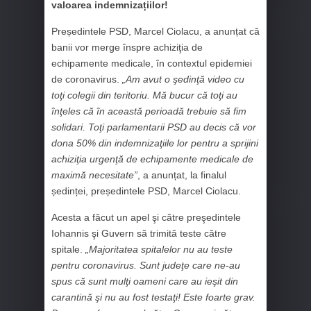
valoarea indemnizațiilor!
Președintele PSD, Marcel Ciolacu, a anunțat că
banii vor merge înspre achiziţia de
echipamente medicale, în contextul epidemiei
de coronavirus.
„Am avut o şedinţă video cu
toţi colegii din teritoriu. Mă bucur că toţi au
înţeles că în această perioadă trebuie să fim
solidari. Toţi parlamentarii PSD au decis că vor
dona 50% din indemnizaţiile lor pentru a sprijini
achiziţia urgenţă de echipamente medicale de
maximă necesitate”
, a anunțat, la finalul
ședinței, președintele PSD, Marcel Ciolacu.
Acesta a făcut un apel şi către preşedintele
Iohannis şi Guvern să trimită teste către
spitale.
„Majoritatea spitalelor nu au teste
pentru coronavirus. Sunt judeţe care ne-au
spus că sunt mulţi oameni care au ieşit din
carantină şi nu au fost testaţi! Este foarte grav.