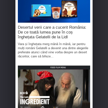
Desertul verii care a cucerit România:
De ce toată lumea pune în coș
înghețata Gelatelli de la Lidl
Vara și înghețata merg mână în mână, iar pentru
mulți români Gelatelli a devenit una dintre alegerile
preferate atunci când vine vorba despre un desert
răcoritor, care să bifeze...