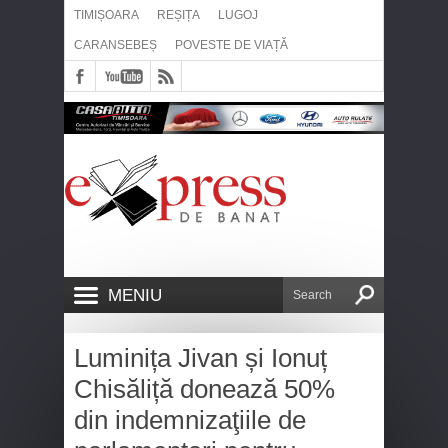
TIMIȘOARA
REȘIȚA
LUGOJ
CARANSEBEȘ
POVESTE DE VIAȚĂ
MENIU
Luminița Jivan și Ionuț
Chisăliță donează 50%
din indemnizaţiile de