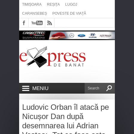
TIMIȘOARA
REȘIȚA
LUGOJ
CARANSEBEȘ
POVESTE DE VIAȚĂ
MENIU
Ludovic Orban îl atacă pe
Nicușor Dan după
desemnarea lui Adrian