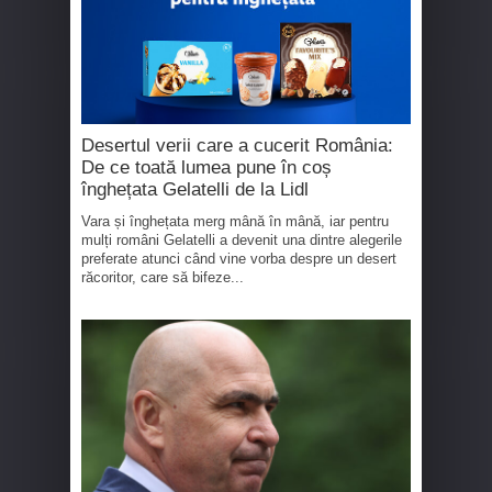
Desertul verii care a cucerit România:
De ce toată lumea pune în coș
înghețata Gelatelli de la Lidl
Vara și înghețata merg mână în mână, iar pentru
mulți români Gelatelli a devenit una dintre alegerile
preferate atunci când vine vorba despre un desert
răcoritor, care să bifeze...