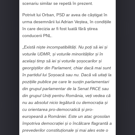
scenariu similar se repetă în prezent.
Potrivit lui Orban, PSD ar avea de câștigat în
urma desemnării lui Adrian Veștea, în condițiile
în care decizia ar fi fost luată fără știrea
conducerii PNL.
„
Există niște incompatibilități. Nu poți să iei și
voturile UDMR, și voturile minorităților și în
același timp să iei și voturile șoșocarilor și
georgiștilor din Parlament, chiar dacă mai sunt
în partidul lui Șoșoacă sau nu. Dacă vă uitați la
pozițiile publice pe care le susțin parlamentari
din grupul parlamentar de la Senat PACE sau
din grupul Uniți pentru România, veți vedea că
nu au absolut nicio legătură cu democrația și
cu orientarea pro-democratică și pro-
europeană a României. Este un atac grosolan
împotriva democrației și o încălcare flagrantă a
prevederilor constituționale și mai ales este o