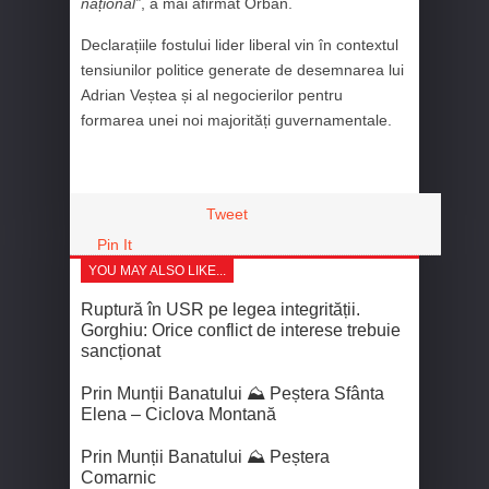
național”
, a mai afirmat Orban.
Declarațiile fostului lider liberal vin în contextul
tensiunilor politice generate de desemnarea lui
Adrian Veștea și al negocierilor pentru
formarea unei noi majorități guvernamentale.
Tweet
Pin It
YOU MAY ALSO LIKE...
Ruptură în USR pe legea integrității.
Gorghiu: Orice conflict de interese trebuie
sancționat
Prin Munții Banatului ⛰️ Peștera Sfânta
Elena – Ciclova Montană
Prin Munții Banatului ⛰️ Peștera
Comarnic