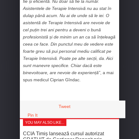
fie și eficientă. Nu doar să fie la număr.
Asistentele de Terapie Intensivă nu au stat în
dulap până acum. Nu ai de unde să le iei. O
asistentă de Terapie Intensivă are nevoie de
cel puțin trei ani pentru a deveni o bună
profesionistă și de minim un an ca să înțeleagă
ceea ce face. Din punctul meu de vedere este
foarte greu să pui personal mediu calificat pe
Terapie Intensivă. Poate pe alte secții, da. Aici
sunt manevre specifice. Chiar dacă este
binevoitoare, are nevoie de experiență”
, a mai
spus medicul Ciprian Gîndac.
Tweet
Pin It
YOU MAY ALSO LIKE...
CCIA Timiș lansează cursul autorizat