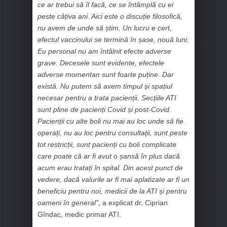
ce ar trebui să îl facă, ce se întâmplă cu ei
peste câțiva ani. Aici este o discuție filosofică,
nu avem de unde să știm. Un lucru e cert,
efectul vaccinului se termină în șase, nouă luni.
Eu personal nu am întâlnit efecte adverse
grave. Decesele sunt evidente, efectele
adverse momentan sunt foarte puține. Dar
există. Nu putem să avem timpul și spațiul
necesar pentru a trata pacienții. Secțiile ATI
sunt pline de pacienți Covid și post-Covid.
Pacienții cu alte boli nu mai au loc unde să fie
operați, nu au loc pentru consultații, sunt peste
tot restricții, sunt pacienți cu boli complicate
care poate că ar fi avut o șansă în plus dacă
acum erau tratați în spital. Din acest punct de
vedere, dacă valurile ar fi mai aplatizate ar fi un
beneficiu pentru noi, medicii de la ATI și pentru
oameni în general”
, a explicat dr. Ciprian
Gîndac, medic primar ATI.