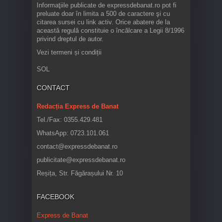
Informaţiile publicate de expressdebanat.ro pot fi
preluate doar în limita a 500 de caractere şi cu
citarea sursei cu link activ. Orice abatere de la
această regulă constituie o încălcare a Legii 8/1996
privind dreptul de autor.
Vezi termeni și condiții
SOL
CONTACT
Redacția Express de Banat
Tel./Fax: 0355.429.481
WhatsApp: 0723.101.061
contact@expressdebanat.ro
publicitate@expressdebanat.ro
Reșița, Str. Făgărașului Nr. 10
FACEBOOK
Express de Banat