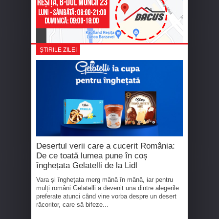
ȘTIRILE ZILEI
Desertul verii care a cucerit România:
De ce toată lumea pune în coș
înghețata Gelatelli de la Lidl
Vara și înghețata merg mână în mână, iar pentru
mulți români Gelatelli a devenit una dintre alegerile
preferate atunci când vine vorba despre un desert
răcoritor, care să bifeze...