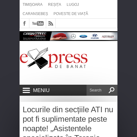
TIMIȘOARA
REȘIȚA
LUGOJ
CARANSEBEȘ
POVESTE DE VIAȚĂ
MENIU
Locurile din secțiile ATI nu
pot fi suplimentate peste
noapte! „Asistentele