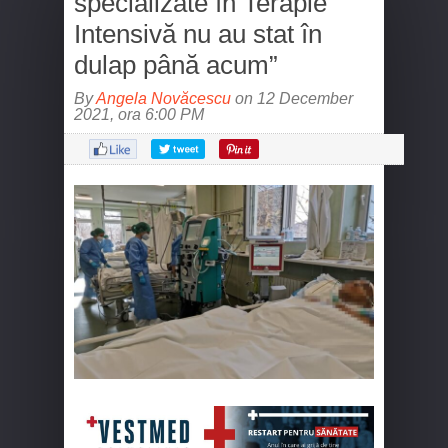
specializate în Terapie
Intensivă nu au stat în
dulap până acum”
By
Angela Novăcescu
on 12 December
2021, ora 6:00 PM