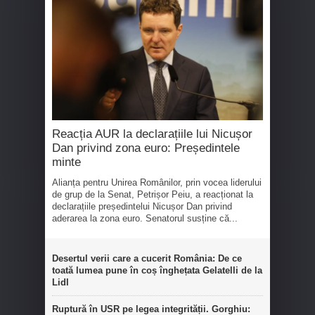
Reacția AUR la declarațiile lui Nicușor
Dan privind zona euro: Președintele
minte
Alianța pentru Unirea Românilor, prin vocea liderului
de grup de la Senat, Petrișor Peiu, a reacționat la
declarațiile președintelui Nicușor Dan privind
aderarea la zona euro. Senatorul susține că...
Desertul verii care a cucerit România: De ce
toată lumea pune în coș înghețata Gelatelli de la
Lidl
Ruptură în USR pe legea integrității. Gorghiu: