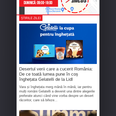
ȘTIRILE ZILEI
Desertul verii care a cucerit România:
De ce toată lumea pune în coș
înghețata Gelatelli de la Lidl
Vara și înghețata merg mână în mână, iar pentru
mulți români Gelatelli a devenit una dintre alegerile
preferate atunci când vine vorba despre un desert
răcoritor, care să bifeze...