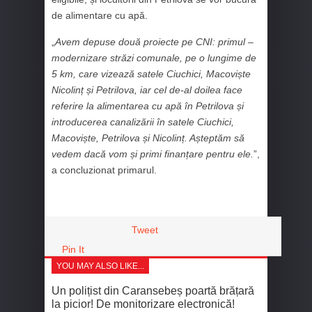
de alimentare cu apă.
„
Avem depuse două proiecte pe CNI: primul –
modernizare străzi comunale, pe o lungime de
5 km, care vizează satele Ciuchici, Macoviște
Nicolinț și Petrilova, iar cel de-al doilea face
referire la alimentarea cu apă în Petrilova și
introducerea canalizării în satele Ciuchici,
Macoviște, Petrilova și Nicolinț. Așteptăm să
vedem dacă vom și primi finanțare pentru ele.
”,
a concluzionat primarul.
Tweet
Pin It
YOU MAY ALSO LIKE...
Un polițist din Caransebeș poartă brățară
la picior! De monitorizare electronică!