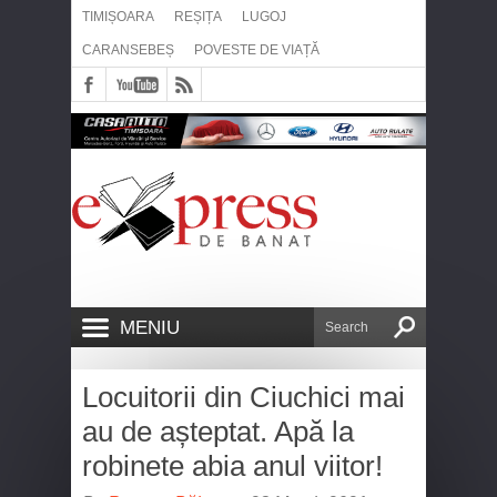
TIMIȘOARA
REȘIȚA
LUGOJ
CARANSEBEȘ
POVESTE DE VIAȚĂ
MENIU
Locuitorii din Ciuchici mai
au de așteptat. Apă la
robinete abia anul viitor!