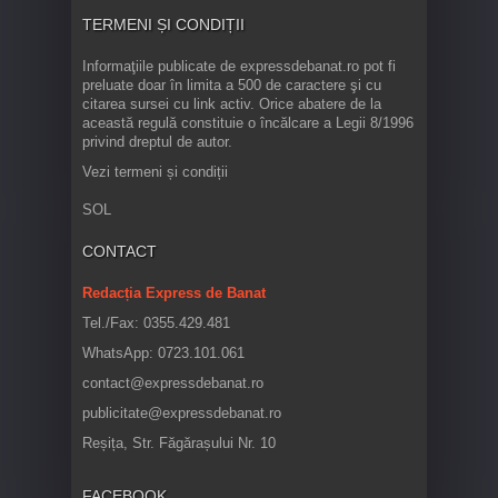
TERMENI ȘI CONDIȚII
Informaţiile publicate de expressdebanat.ro pot fi
preluate doar în limita a 500 de caractere şi cu
citarea sursei cu link activ. Orice abatere de la
această regulă constituie o încălcare a Legii 8/1996
privind dreptul de autor.
Vezi termeni și condiții
SOL
CONTACT
Redacția Express de Banat
Tel./Fax: 0355.429.481
WhatsApp: 0723.101.061
contact@expressdebanat.ro
publicitate@expressdebanat.ro
Reșița, Str. Făgărașului Nr. 10
FACEBOOK