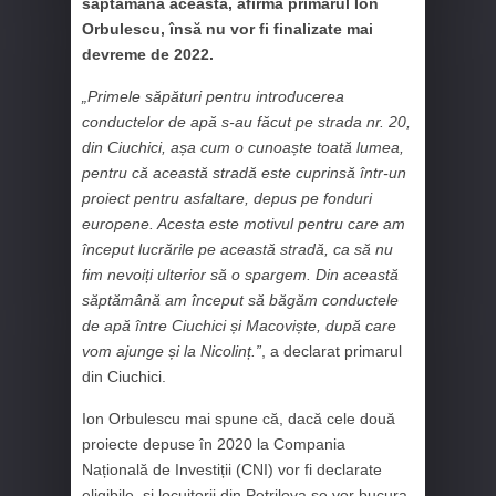
săptămâna aceasta, afirmă primarul Ion
Orbulescu, însă nu vor fi finalizate mai
devreme de 2022.
„Primele săpături pentru introducerea
conductelor de apă s-au făcut pe strada nr. 20,
din Ciuchici, așa cum o cunoaște toată lumea,
pentru că această stradă este cuprinsă într-un
proiect pentru asfaltare, depus pe fonduri
europene. Acesta este motivul pentru care am
început lucrările pe această stradă, ca să nu
fim nevoiți ulterior să o spargem. Din această
săptămână am început să băgăm conductele
de apă între Ciuchici și Macoviște, după care
vom ajunge și la Nicolinț.”
, a declarat primarul
din Ciuchici.
Ion Orbulescu mai spune că, dacă cele două
proiecte depuse în 2020 la Compania
Națională de Investiții (CNI) vor fi declarate
eligibile, și locuitorii din Petrilova se vor bucura