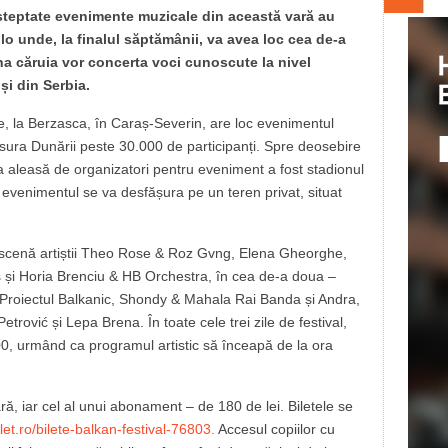
așteptate evenimente muzicale din această vară au
olo unde, la finalul săptămânii, va avea loc cea de-a
na căruia vor concerta voci cunoscute la nivel
și din Serbia.
lie, la Berzasca, în Caraș-Severin, are loc evenimentul
isura Dunării peste 30.000 de participanți. Spre deosebire
ția aleasă de organizatori pentru eveniment a fost stadionul
evenimentul se va desfășura pe un teren privat, situat
pe scenă artiștii Theo Rose & Roz Gvng, Elena Gheorghe,
 și Horia Brenciu & HB Orchestra, în cea de-a doua –
Proiectul Balkanic, Shondy & Mahala Rai Banda și Andra,
Petrović și Lepa Brena. În toate cele trei zile de festival,
00, urmând ca programul artistic să înceapă de la ora
ră, iar cel al unui abonament – de 180 de lei. Biletele se
ilet.ro/bilete-balkan-festival-76803.
Accesul copiilor cu