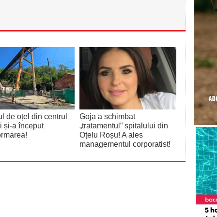
l de oțel din centrul
Goja a schimbat
i și-a început
„tratamentul” spitalului din
ormarea!
Oțelu Roșu! A ales
managementul corporatist!