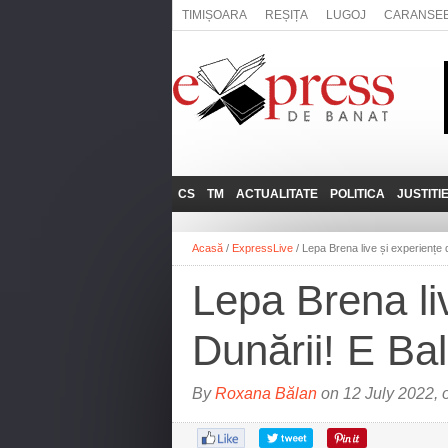
TIMIȘOARA
REȘIȚA
LUGOJ
CARANSE
CS
TM
ACTUALITATE
POLITICA
JUSTITI
REȘIȚA
LUGOJ
ADMINISTRATIE
EXPRESSLIVE
Acasă
/
ExpressLive
/
Lepa Brena live și experiențe d
CARANSEBEȘ
TIMIȘOARA
NAȚIONAL
INTERVIURILE
EXPRESS
Lepa Brena liv
ANINA
SOCIAL
BĂILE HERCULANE
UTILE
Dunării! E Bal
BOCŞA
MOLDOVA NOUĂ
By
Roxana Bălan
on 12 July 2022, 
ORAVIȚA
OȚELU ROŞU