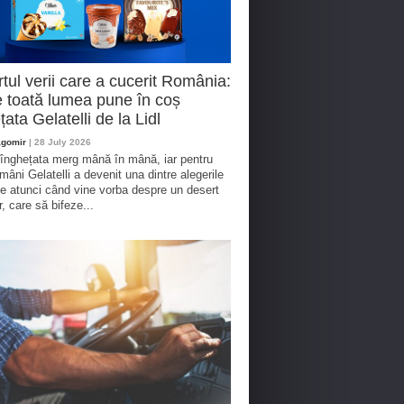
tul verii care a cucerit România:
 toată lumea pune în coș
țata Gelatelli de la Lidl
agomir
| 28 July 2026
 înghețata merg mână în mână, iar pentru
omâni Gelatelli a devenit una dintre alegerile
te atunci când vine vorba despre un desert
r, care să bifeze...