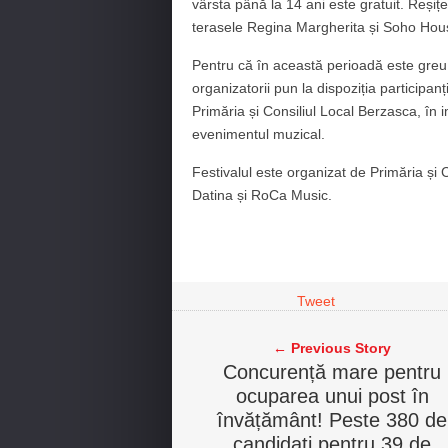
vârsta până la 14 ani este gratuit. Reșițe
terasele Regina Margherita și Soho Hou
Pentru că în această perioadă este greu 
organizatorii pun la dispoziția participa
Primăria și Consiliul Local Berzasca, în 
evenimentul muzical.
Festivalul este organizat de Primăria și 
Datina și RoCa Music.
Tweet
← Previous Story
Concurență mare pentru
ocuparea unui post în
învățământ! Peste 380 de
candidați pentru 39 de