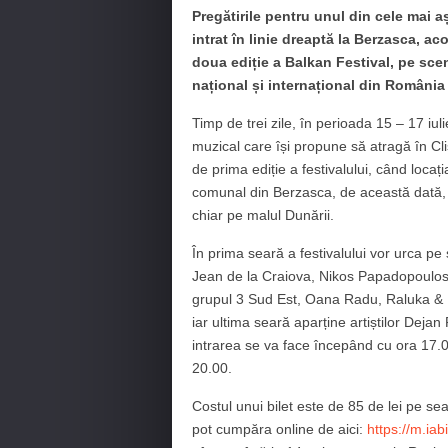
Pregătirile pentru unul din cele mai 
intrat în linie dreaptă la Berzasca, ac
doua ediție a Balkan Festival, pe sce
național și internațional din România 
Timp de trei zile, în perioada 15 – 17 iu
muzical care își propune să atragă în Cl
de prima ediție a festivalului, când loca
comunal din Berzasca, de această dată, 
chiar pe malul Dunării.
În prima seară a festivalului vor urca 
Jean de la Craiova, Nikos Papadopoulos
grupul 3 Sud Est, Oana Radu, Raluka & 
iar ultima seară aparține artiștilor Dejan 
intrarea se va face începând cu ora 17.
20.00.
Costul unui bilet este de 85 de lei pe sea
pot cumpăra online de aici:
https://m.iab