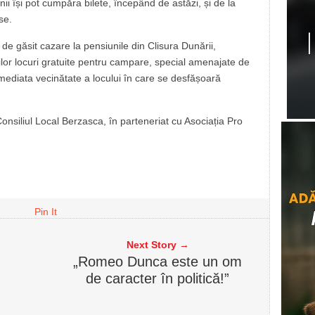
nii își pot cumpăra bilete, începând de astăzi, și de la
se.
de găsit cazare la pensiunile din Clisura Dunării,
nților locuri gratuite pentru campare, special amenajate de
imediata vecinătate a locului în care se desfășoară
Consiliul Local Berzasca, în parteneriat cu Asociația Pro
Pin It
Next Story →
„Romeo Dunca este un om
de caracter în politică!”