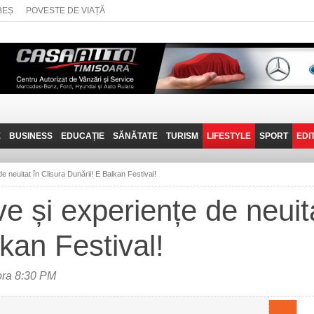
BEȘ
POVESTE DE VIAȚĂ
E
BUSINESS
EDUCAȚIE
SĂNĂTATE
TURISM
LIFESTYLE
SPORT
EDI
JOB-URI
PRIN MUNȚII
POVESTE DE VIAȚĂ
D
BANATULUI
e neuitat în Clisura Dunării! E Balkan Festival!
TEHNIT
VISIT CARAȘ-SEVERIN
e și experiențe de neuita
FANTASTICUL BANAT
kan Festival!
TRAVEL VLOG
ora 8:30 PM