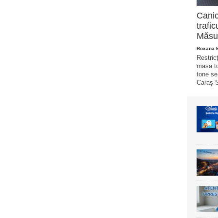
Canic
trafi
Măsur
Roxana 
Restricț
masa to
tone se
Caraș-S