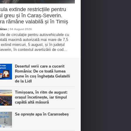
ula extinde restricțiile pentru
cul greu și în Caraș-Severin.
a rămâne valabilă și în Timiș
Bălan
| 04 August 2026
iile de circulație pentru autovehiculele cu
tală maximă autorizată mai mare de 7,5
 extind miercuri, 5 august, și în județul
everin, în contextul avertizării de cod...
Desertul verii care a cucerit
România: De ce toată lumea
pune în coș înghețata Gelatelli
de la Lidl
Timișoara, în ritm de august:
orașul încetinește, iar timpul
capătă altă măsură
Se oprește apa în Caransebeș