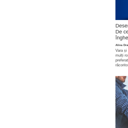
Deser
De ce
înghe
Alina Dr
Vara și
mulți r
prefera
răcorito