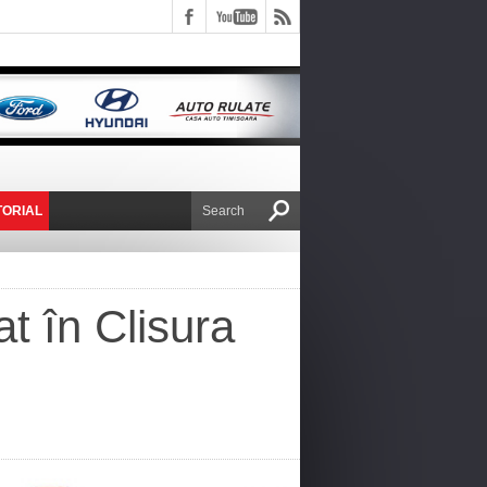
TORIAL
E VICTOR NAFIRU
t în Clisura