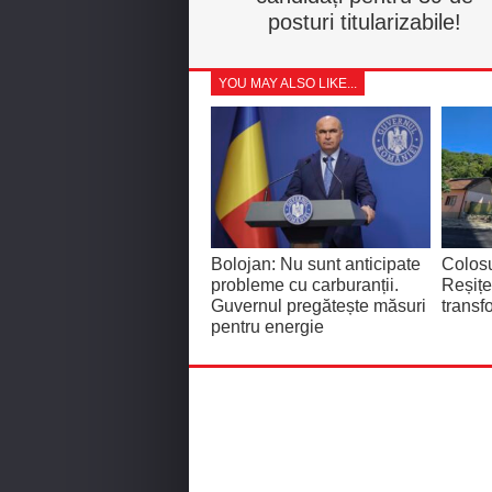
posturi titularizabile!
YOU MAY ALSO LIKE...
Bolojan: Nu sunt anticipate
Colosu
probleme cu carburanții.
Reșițe
Guvernul pregătește măsuri
transf
pentru energie