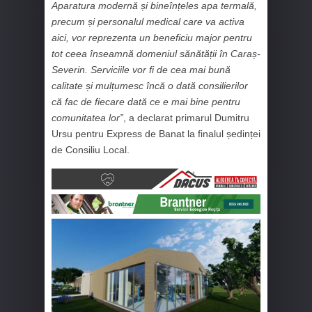
Aparatura modernă și bineînțeles apa termală,
precum și personalul medical care va activa
aici, vor reprezenta un beneficiu major pentru
tot ceea înseamnă domeniul sănătății în Caraș-
Severin. Serviciile vor fi de cea mai bună
calitate și mulțumesc încă o dată consilierilor
că fac de fiecare dată ce e mai bine pentru
comunitatea lor”
, a declarat primarul Dumitru
Ursu pentru Express de Banat la finalul ședinței
de Consiliu Local.