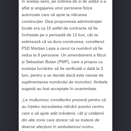
În același sens, pe ordinea de zi de astăzi s-a
aflat și angajarea unor persoane fizice
autorizate care să ajute la ridicarea
construcției. Deși propunerea administrației
locale era ca 15 astfel de contracte să fie
încheiate pe o perioadă de 12 luni, cât se
estimează că va dura construirea, consilierul
PSD Marțian Lepa a cerut ca numărul să fie
redus la 8 persoane. Un amendament a făcut
și Sebastian Butan (PMP), care a propus ca
evoluția lucrărilor să fie verificată o dată la 3
luni, pentru a se decide dacă este nevoie de
suplimentarea numărului de muncitori. Ambele
sugestii au fost acceptate în unanimitate.
„Le mulțumesc consilierilor prezenți pentru că
au înțeles necesitatea ridicării acestui centru
care o să ajute atât orăvițenii, cât și cetățenii
din alte zone care doresc să se trateze de
diverse afecțiuni în ambulatoriul nostru.