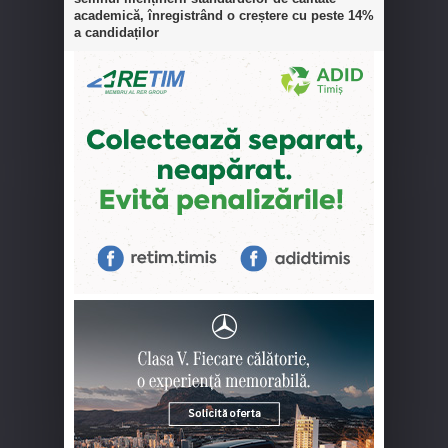
academică, înregistrând o creștere cu peste 14%
a candidaților