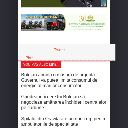
Tweet
Pin It
YOU MAY ALSO LIKE...
Bolojan anunță o măsură de urgență:
Guvernul va putea limita consumul de
energie al marilor consumatori
Grindeanu îi cere lui Bolojan să
negocieze amânarea închiderii centralelor
pe cărbune
Spitalul din Oravița are un nou corp pentru
ambulatoriile de specialitate