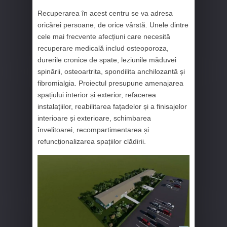
Recuperarea în acest centru se va adresa
oricărei persoane, de orice vârstă. Unele dintre
cele mai frecvente afecțiuni care necesită
recuperare medicală includ osteoporoza,
durerile cronice de spate, leziunile măduvei
spinării, osteoartrita, spondilita anchilozantă și
fibromialgia. Proiectul presupune amenajarea
spațiului interior și exterior, refacerea
instalațiilor, reabilitarea fațadelor și a finisajelor
interioare și exterioare, schimbarea
învelitoarei, recompartimentarea și
refuncționalizarea spațiilor clădirii.