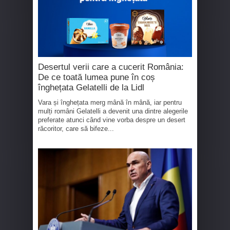
Desertul verii care a cucerit România:
De ce toată lumea pune în coș
înghețata Gelatelli de la Lidl
Vara și înghețata merg mână în mână, iar pentru
mulți români Gelatelli a devenit una dintre alegerile
preferate atunci când vine vorba despre un desert
răcoritor, care să bifeze...