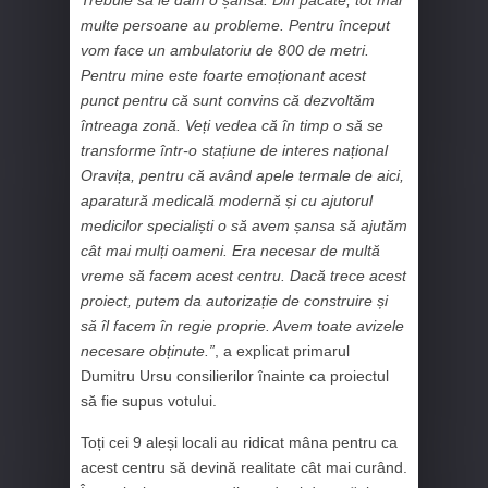
Trebuie să le dăm o șansă. Din păcate, tot mai
multe persoane au probleme. Pentru început
vom face un ambulatoriu de 800 de metri.
Pentru mine este foarte emoționant acest
punct pentru că sunt convins că dezvoltăm
întreaga zonă. Veți vedea că în timp o să se
transforme într-o stațiune de interes național
Oravița, pentru că având apele termale de aici,
aparatură medicală modernă și cu ajutorul
medicilor specialiști o să avem șansa să ajutăm
cât mai mulți oameni. Era necesar de multă
vreme să facem acest centru. Dacă trece acest
proiect, putem da autorizație de construire și
să îl facem în regie proprie. Avem toate avizele
necesare obținute.”
, a explicat primarul
Dumitru Ursu consilierilor înainte ca proiectul
să fie supus votului.
Toți cei 9 aleși locali au ridicat mâna pentru ca
acest centru să devină realitate cât mai curând.