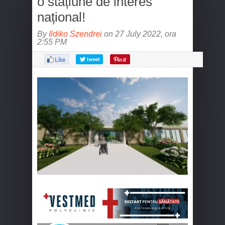
o stațiune de interes
național!
By
Ildiko Szendrei
on 27 July 2022, ora
2:55 PM