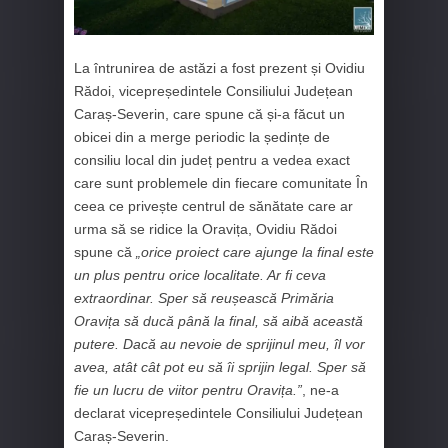
La întrunirea de astăzi a fost prezent și Ovidiu
Rădoi, vicepreședintele Consiliului Județean
Caraș-Severin, care spune că și-a făcut un
obicei din a merge periodic la ședințe de
consiliu local din județ pentru a vedea exact
care sunt problemele din fiecare comunitate În
ceea ce privește centrul de sănătate care ar
urma să se ridice la Oravița, Ovidiu Rădoi
spune că
„orice proiect care ajunge la final este
un plus pentru orice localitate. Ar fi ceva
extraordinar. Sper să reușească Primăria
Oravița să ducă până la final, să aibă această
putere. Dacă au nevoie de sprijinul meu, îl vor
avea, atât cât pot eu să îi sprijin legal. Sper să
fie un lucru de viitor pentru Oravița.”
, ne-a
declarat vicepreședintele Consiliului Județean
Caraș-Severin.