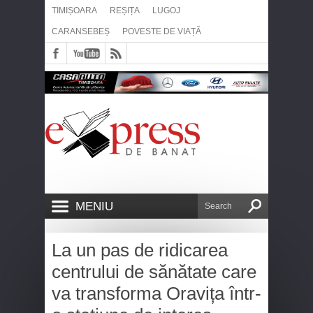
TIMIȘOARA
REȘIȚA
LUGOJ
CARANSEBEȘ
POVESTE DE VIAȚĂ
MENIU
La un pas de ridicarea
centrului de sănătate care
va transforma Oravița într-