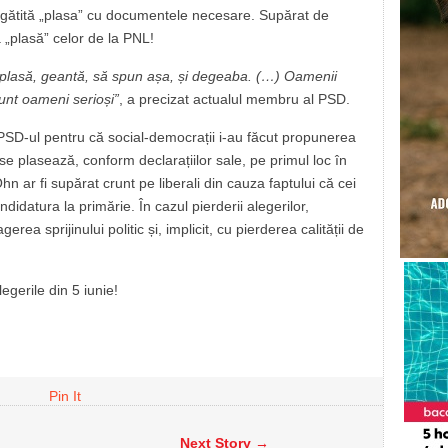
egătită „plasa” cu documentele necesare. Supărat de
a „plasă” celor de la PNL!
n plasă, geantă, să spun așa, și degeaba. (…) Oamenii
sunt oameni serioși”
, a precizat actualul membru al PSD.
s PSD-ul pentru că social-democrații i-au făcut propunerea
se plasează, conform declarațiilor sale, pe primul loc în
hn ar fi supărat crunt pe liberali din cauza faptului că cei
didatura la primărie. În cazul pierderii alegerilor,
agerea sprijinului politic și, implicit, cu pierderea calității de
gerile din 5 iunie!
Pin It
Next Story →