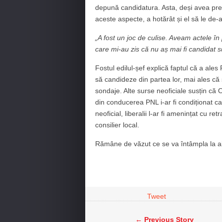
depună candidatura. Asta, deși avea pr
aceste aspecte, a hotărât și el să le de-
„A fost un joc de culise. Aveam actele î
care mi-au zis că nu aș mai fi candidat 
Fostul edilul-șef explică faptul că a ale
să candideze din partea lor, mai ales că 
sondaje. Alte surse neoficiale susțin că O
din conducerea PNL i-ar fi condiționat can
neoficial, liberalii l-ar fi amenințat cu retr
consilier local.
Rămâne de văzut ce se va întâmpla la ale
Tweet
← Previous Story