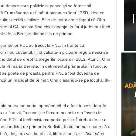
ri despre care politicienii pesediști se feresc să
că Frunzăverde ar fi bătut palma cu liderii PSD, idee ce
ultor decizii similare. Este de notorietate faptul că Ohn
inte al CJ, acesta fiind chiar angajat la forul județean încă
le de la Berliște din poziția de primar.
primarilor PDL au trecut la PNL, în frunte cu
din nou cuvântul, fiind călcată-n picioare regula nescrisă
ndidatul de drept la alegerile locale din 2012. Atunci, Ohn
a Primăria Berliște, în detrimentul primarului în funcție,
ât se poate de proastă pentru PNL a fost dovedită de
 încă un mandat de primar, Ohn clasându-se pe locul al III-
obleme cu memoria, spunând că el a fost înscris doar în
ar fi auzit, în condițiile în care aceasta s-a înscris în
d PDL-ul încă exista ca partid politic. Întrebat de ce a
se candidat de primar la Berliște, fostul primar spune că a
că, deși era validat oficial, liberalii nu l-ar fi lăsat să-și