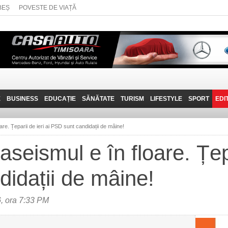
BEȘ
POVESTE DE VIAȚĂ
E
BUSINESS
EDUCAȚIE
SĂNĂTATE
TURISM
LIFESTYLE
SPORT
EDI
JOB-URI
PRIN MUNȚII
POVESTE DE VIAȚĂ
D
BANATULUI
re. Țeparii de ieri ai PSD sunt candidații de mâine!
TEHNIT
VISIT CARAȘ-SEVERIN
seismul e în floare. Țepa
FANTASTICUL BANAT
idații de mâine!
TRAVEL VLOG
6, ora 7:33 PM