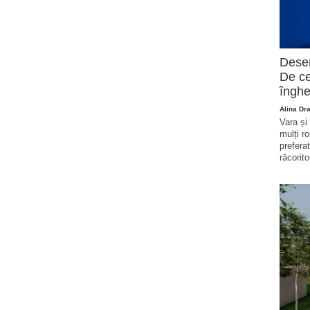
Deser
De ce
înghe
Alina Dr
Vara și
mulți r
prefera
răcorito