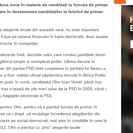
 luna iunie în materie de candidați la funcția de primar
ilare în desemnarea candidaților la fotoliul de primar
a alegerile locale din această vară, nu este important
 fi pus pe seama firescului în lupta electorală, doar acesta
e înscrie în competiție.
decențe însă, deciziile celor care conduc partidele devin
gătorul simplu și neimplicat politic. Ultima decizie în
mar din partea PSD este cooptarea în partidul lui Iliescu a
e a fost validat oficial săptămâna trecută în Biroul Politic
m puțin în urmă, candidatul Ohn Ioan Viorel, până mai
i tras o țeapă de zile mari celor de la PSD în 2005, când i-
cu bagajele electorale la PDL.
 pentru Ohn, pentru că a pierdut funcția de primar în
ces ce-i drept, să recâștige încrederea alegătorilor din
ecteze pe social-democrați, mai ales în condițiile în care la
2012, Ohn a pierdut cu „brio” alegerile locale.