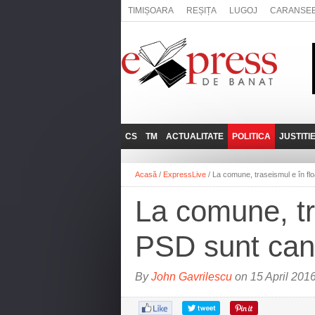
TIMIȘOARA
REȘIȚA
LUGOJ
CARANSE
CS
TM
ACTUALITATE
POLITICA
JUSTITI
REȘIȚA
LUGOJ
ADMINISTRATIE
EXPRESSLIVE
Acasă
/
ExpressLive
/
La comune, traseismul e în floa
CARANSEBEȘ
TIMIȘOARA
NAȚIONAL
INTERVIURILE
EXPRESS
La comune, tra
ANINA
SOCIAL
BĂILE HERCULANE
UTILE
PSD sunt cand
BOCŞA
MOLDOVA NOUĂ
By
John Gavrilescu
on 15 April 201
ORAVIȚA
OȚELU ROŞU