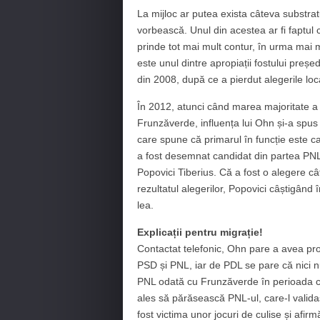
La mijloc ar putea exista câteva substratu
vorbească. Unul din acestea ar fi faptul 
prinde tot mai mult contur, în urma mai m
este unul dintre apropiații fostului președ
din 2008, după ce a pierdut alegerile loca
În 2012, atunci când marea majoritate a 
Frunzăverde, influența lui Ohn și-a spus 
care spune că primarul în funcție este ca
a fost desemnat candidat din partea PNL l
Popovici Tiberius. Că a fost o alegere c
rezultatul alegerilor, Popovici câștigând
lea.
Explicații pentru migrație!
Contactat telefonic, Ohn pare a avea pr
PSD și PNL, iar de PDL se pare că nici nu 
PNL odată cu Frunzăverde în perioada cân
ales să părăsească PNL-ul, care-l valida
fost victima unor jocuri de culise și afirmă 