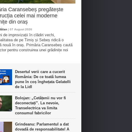
ria Caransebeș pregătește
rucția celei mai moderne
nițe din oraș
Bălan
| 07 August 2026
 de improvizații în clădiri vechi,
alitatea de pe Timiș și Sebeș ridică o
ță nouă în oraș. Primăria Caransebeș caută
ctor pentru construirea unei grădinițe noi
Desertul verii care a cucerit
România: De ce toată lumea
pune în coș înghețata Gelatelli
de la Lidl
Bolojan: „Cetățenii nu vor fi
deconectați”. La nevoie,
Transelectrica va limita
consumul fabricilor
Grindeanu: Parlamentul a dat
dovadă de responsabilitate! A