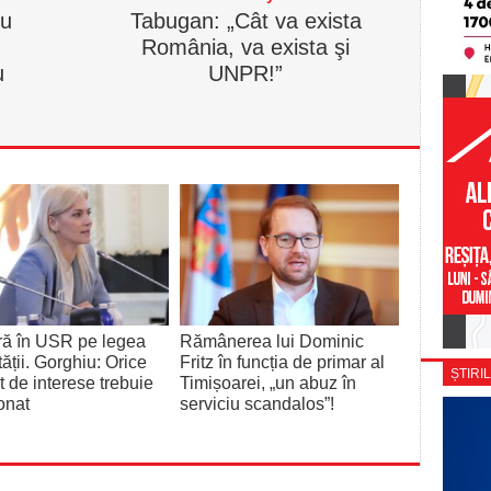
ru
Tabugan: „Cât va exista
România, va exista şi
u
UNPR!”
ră în USR pe legea
Rămânerea lui Dominic
tății. Gorghiu: Orice
Fritz în funcția de primar al
ȘTIRIL
ct de interese trebuie
Timișoarei, „un abuz în
onat
serviciu scandalos”!