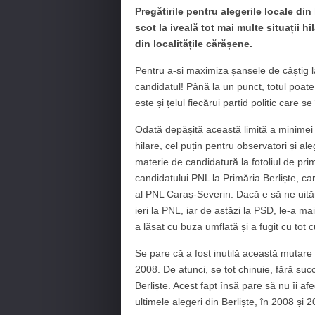
Pregătirile pentru alegerile locale din
scot la iveală tot mai multe situații h
din localitățile cărășene.
Pentru a-și maximiza șansele de câștig l
candidatul! Până la un punct, totul poate
este și țelul fiecărui partid politic care s
Odată depășită această limită a minimei 
hilare, cel puțin pentru observatori și ale
materie de candidatură la fotoliul de pri
candidatului PNL la Primăria Berliște, car
al PNL Caraș-Severin. Dacă e să ne uită
ieri la PNL, iar de astăzi la PSD, le-a ma
a lăsat cu buza umflată și a fugit cu tot 
Se pare că a fost inutilă această mutare
2008. De atunci, se tot chinuie, fără suc
Berliște. Acest fapt însă pare să nu îi af
ultimele alegeri din Berliște, în 2008 și 