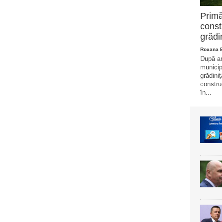
Primă
const
grădi
Roxana 
După ani
municip
grădini
constru
în...