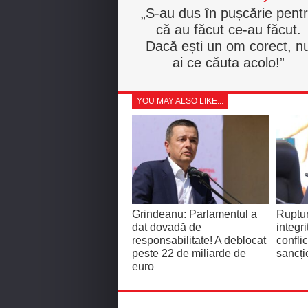
„S-au dus în pușcărie pent
că au făcut ce-au făcut.
Dacă ești un om corect, n
ai ce căuta acolo!”
YOU MAY ALSO LIKE...
Grindeanu: Parlamentul a
Ruptu
dat dovadă de
integri
responsabilitate! A deblocat
confli
peste 22 de miliarde de
sancți
euro