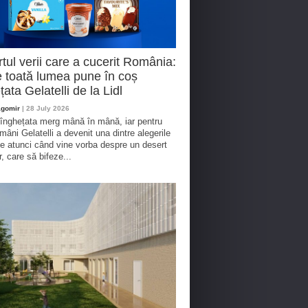
tul verii care a cucerit România:
 toată lumea pune în coș
țata Gelatelli de la Lidl
agomir
| 28 July 2026
 înghețata merg mână în mână, iar pentru
omâni Gelatelli a devenit una dintre alegerile
te atunci când vine vorba despre un desert
r, care să bifeze...