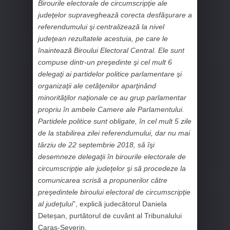
Birourile electorale de circumscripţie ale
judeţelor supraveghează corecta desfăşurare a
referendumului şi centralizează la nivel
judeţean rezultatele acestuia, pe care le
înaintează Biroului Electoral Central. Ele sunt
compuse dintr-un preşedinte şi cel mult 6
delegaţi ai partidelor politice parlamentare şi
organizaţii ale cetăţenilor aparţinând
minorităţilor naţionale ce au grup parlamentar
propriu în ambele Camere ale Parlamentului.
Partidele politice sunt obligate, în cel mult 5 zile
de la stabilirea zilei referendumului, dar nu mai
târziu de 22 septembrie 2018, să îşi
desemneze delegaţii în birourile electorale de
circumscripţie ale judeţelor şi să procedeze la
comunicarea scrisă a propunerilor către
preşedintele biroului electoral de circumscripţie
al judeţului
”, explică judecătorul Daniela
Deteșan, purtătorul de cuvânt al Tribunalului
Caraș-Severin.