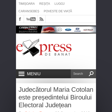
TIMIȘOARA
REȘIȚA
LUGOJ
CARANSEBEȘ
POVESTE DE VIAȚĂ
MENIU
Judecătorul Maria Cotolan
este președintelui Biroului
Electoral Județean