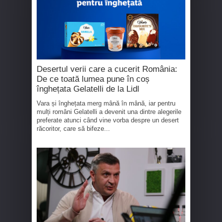
Desertul verii care a cucerit România:
De ce toată lumea pune în coș
înghețata Gelatelli de la Lidl
Vara și înghețata merg mână în mână, iar pentru
mulți români Gelatelli a devenit una dintre alegerile
preferate atunci când vine vorba despre un desert
răcoritor, care să bifeze...