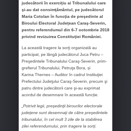
judecătorii în exerciţiu ai Tribunalului care
şi-au dat consimţământul, pe judecătorul
Maria Cotolan în funcţia de preşedinte al
Biroului Electoral Judeţean Caraş-Severin,
pentru referendumul din 6-7 octombrie 2018
privind revizuirea Constituţiei României.
La această tragere la sorţi organizată au
participat, pe lângă judecătorul Juca Petru –
Preşedintele Tribunalului Caraş-Severin, prim-
grefierul Tribunalului, Petruţa Bora, și
Karina Thernes – Auditor în cadrul Instituţiei
Prefectului Judeţului Caraş-Severin, precum şi
patru dintre judecătorii care şi-au exprimat
acordul de desemnare în această funcție.
„Potrivit legii, preşedinţii birourilor electorale
judeţene sunt desemnaţi de către preşedintele
tribunalului, în cel mult 3 zile de la stabilirea
zilei referendumului, prin tragere la sorţi.