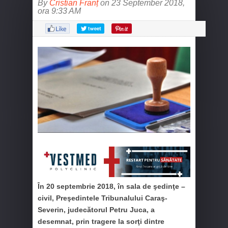
By
Cristian Franț
on 23 September 2018,
ora 9:33 AM
În 20 septembrie 2018, în sala de şedinţe –
civil, Preşedintele Tribunalului Caraş-
Severin, judecătorul Petru Juca, a
desemnat, prin tragere la sorţi dintre