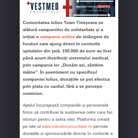
Comunitatea Iulius Town Timișoara se
alătură campaniilor de solidaritate și a
inițiat o
campanie online
de strângere de
fonduri care ajung direct în conturile
spitalelor din țară. 150.000 de euro au fost
până acum distribuiți sistemului medical,
prin campania lor „Donăm azi, zâmbim
mâine”. În asentiment cu specificul
companiei Iulius, donațiile se pot efectua
prin plata cu cardul, fără a se percepe
comision.
Apelul încurajează companiile și persoanele
fizice să contribuie la susținerea celor care fac
eforturi pentru a salva vieți. Platforma creată
pe site-ul
www.iuliusincomunitate.ro
permite
donațiile și sponsorizările directe în conturile a