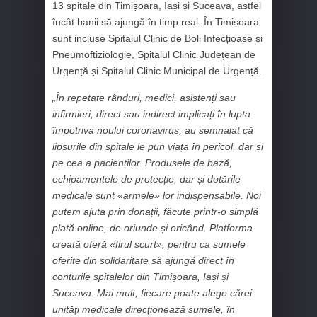
13 spitale din Timișoara, Iași și Suceava, astfel
încât banii să ajungă în timp real. În Timișoara
sunt incluse Spitalul Clinic de Boli Infecțioase și
Pneumoftiziologie, Spitalul Clinic Județean de
Urgență și Spitalul Clinic Municipal de Urgență.
„În repetate rânduri, medici, asistenți sau
infirmieri, direct sau indirect implicați în lupta
împotriva noului coronavirus, au semnalat că
lipsurile din spitale le pun viața în pericol, dar și
pe cea a pacienților. Produsele de bază,
echipamentele de protecție, dar și dotările
medicale sunt «armele» lor indispensabile. Noi
putem ajuta prin donații, făcute printr-o simplă
plată online, de oriunde și oricând. Platforma
creată oferă «firul scurt», pentru ca sumele
oferite din solidaritate să ajungă direct în
conturile spitalelor din Timișoara, Iași și
Suceava. Mai mult, fiecare poate alege cărei
unități medicale direcționează sumele, în