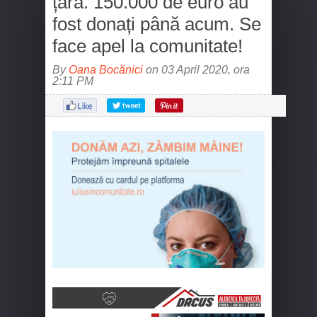
țară. 150.000 de euro au
fost donați până acum. Se
face apel la comunitate!
By
Oana Bocănici
on 03 April 2020, ora
2:11 PM