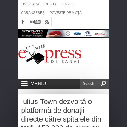
TIMIȘOARA
REȘIȚA
LUGOJ
CARANSEBEȘ
POVESTE DE VIAȚĂ
MENIU
Iulius Town dezvoltă o
platformă de donații
directe către spitalele din