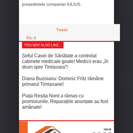
președintele companiei IULIUS.
Tweet
Pin It
YOU MAY ALSO LIKE...
Șeful Casei de Sănătate a controlat
cabinete medicale goale! Medicii erau „în
drum spre Timișoara”!
Diana Buzoianu: Dominic Fritz rămâne
primarul Timișoarei!
Piața Reșița Nord a rămas cu
promisiunile. Reparațiile anunțate au fost
amânate!