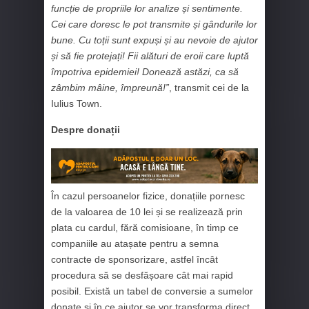
funcție de propriile lor analize și sentimente.
Cei care doresc le pot transmite și gândurile lor
bune. Cu toții sunt expuși și au nevoie de ajutor
și să fie protejați! Fii alături de eroii care luptă
împotriva epidemiei! Donează astăzi, ca să
zâmbim mâine, împreună!”
, transmit cei de la
Iulius Town.
Despre donații
În cazul persoanelor fizice, donațiile pornesc
de la valoarea de 10 lei și se realizează prin
plata cu cardul, fără comisioane, în timp ce
companiile au atașate pentru a semna
contracte de sponsorizare, astfel încât
procedura să se desfășoare cât mai rapid
posibil. Există un tabel de conversie a sumelor
donate și în ce ajutor se vor transforma direct.