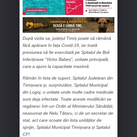
După vizita sa, județul Timiș poate să rămână
fără apărare în fața Covid-19, iar toată
presiunea să fie exercitată pe Spitalul de Boli
Infecțioase ”Victor Babeș”, unitate principală,
care a ajuns la capacitate maximă.
Rămân în lista de suport, Spitalul Județean din
Timișoara și, surprinzător, Spitalul Municipal
din Lugoj, o unitate unde multe cadre medicale
sunt deja infectate. Toate aceste modificări se
regăsesc într-un Ordin al Ministerului Sănătății,
neasumat de Nelu Tătaru, ci de un secretar de
stat, act care scoate din lista unităților de
sprijin, Spitalul Municipal Timișoara și Spitalul
CF!