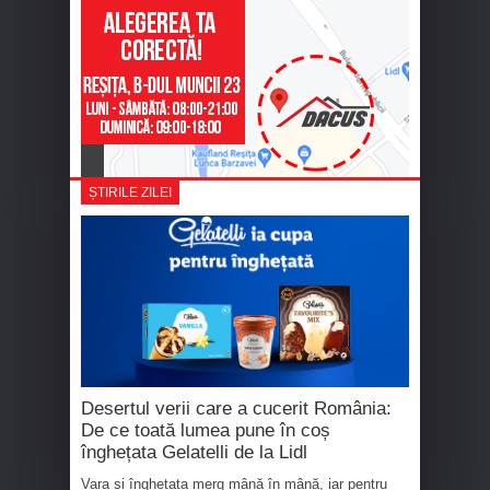
ȘTIRILE ZILEI
Desertul verii care a cucerit România:
De ce toată lumea pune în coș
înghețata Gelatelli de la Lidl
Vara și înghețata merg mână în mână, iar pentru