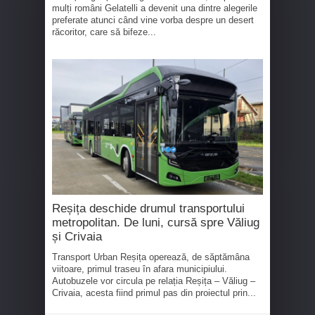
mulți români Gelatelli a devenit una dintre alegerile
preferate atunci când vine vorba despre un desert
răcoritor, care să bifeze...
Reșița deschide drumul transportului
metropolitan. De luni, cursă spre Văliug
și Crivaia
Transport Urban Reșița operează, de săptămâna
viitoare, primul traseu în afara municipiului.
Autobuzele vor circula pe relația Reșița – Văliug –
Crivaia, acesta fiind primul pas din proiectul prin...