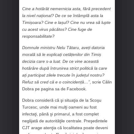
Cine a hotărât nemernicia asta, fără precedent
la nivel național? De ce se întâmplă asta la
Timișoara? Cine e lașul? Cine nu vrea să lupte
cu acest virus păcătos? Cine fuge de
responsabilitate?
Domnule ministru Nelu Tătaru, aveți datoria
morală să le explicați cetățenilor din Timiș
decizia care s-a luat. De ce vine această
hotărâre după întrunirea strict politică la care
ați participat zilele trecute în județul nostru?
Refuz să cred că e o coincidență…”
, scrie Călin
Dobra pe pagina sa de Facebook.
Dobra consideră că şi situaţia de la Scoşu
Turcesc, unde mai mulţi oameni au fost
infectaţi, până şi primarul, a fost complet
neglijată de autorităţile centrale. Preşedintele
CJT arage atenţia că localitatea poate deveni