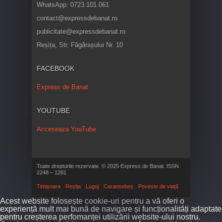
WhatsApp: 0723.101.061
contact@expressdebanat.ro
publicitate@expressdebanat.ro
Reșița, Str. Făgărașului Nr. 10
FACEBOOK
Express de Banat
YOUTUBE
Acceseaza YouTube
Toate drepturile rezervate. © 2025 Express de Banat. ISSN
2248 – 1281
Timișoara
Reșița
Lugoj
Caransebeș
Poveste de viață
Acest website folosește cookie-uri pentru a vă oferi o
experiență mult mai bună de navigare și funcționalități adaptate
pentru creșterea perfomanței utilizării website-ului nostru.