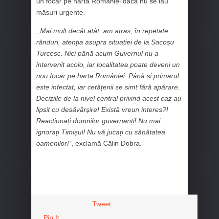
un focar pe harta României dacă nu se iau
măsuri urgente.
,,Mai mult decât atât, am atras, în repetate
rânduri, atenția asupra situației de la Sacoșu
Turcesc. Nici până acum Guvernul nu a
intervenit acolo, iar localitatea poate deveni un
nou focar pe harta României. Până și primarul
este infectat, iar cetățenii se simt fără apărare.
Deciziile de la nivel central privind acest caz au
lipsit cu desăvârșire! Există vreun interes?!
Reacționați domnilor guvernanți! Nu mai
ignorați Timișul! Nu vă jucați cu sănătatea
oamenilor!”
, exclamă Călin Dobra.
Tweet
Pin It