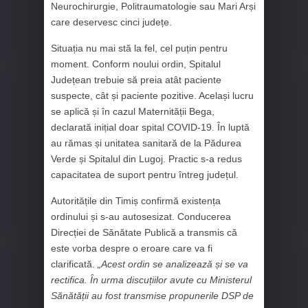
Neurochirurgie, Politraumatologie sau Mari Arși
care deservesc cinci județe.
Situația nu mai stă la fel, cel puțin pentru
moment. Conform noului ordin, Spitalul
Județean trebuie să preia atât paciente
suspecte, cât și paciente pozitive. Același lucru
se aplică și în cazul Maternității Bega,
declarată inițial doar spital COVID-19. În luptă
au rămas și unitatea sanitară de la Pădurea
Verde și Spitalul din Lugoj. Practic s-a redus
capacitatea de suport pentru întreg județul.
Autoritățile din Timiș confirmă existența
ordinului și s-au autosesizat. Conducerea
Direcției de Sănătate Publică a transmis că
este vorba despre o eroare care va fi
clarificată.
„Acest ordin se analizează și se va
rectifica. În urma discuțiilor avute cu Ministerul
Sănătății au fost transmise propunerile DSP de