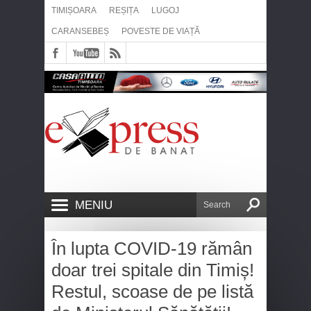
TIMIȘOARA
REȘIȚA
LUGOJ
CARANSEBEȘ
POVESTE DE VIAȚĂ
MENIU
În lupta COVID-19 rămân
doar trei spitale din Timiș!
Restul, scoase de pe listă