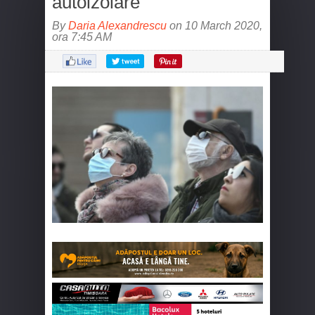
autoizolare
By
Daria Alexandrescu
on 10 March 2020,
ora 7:45 AM