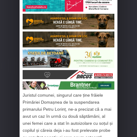
Juristul comunei, singurul care ține frâiele
Primăriei Domașnea de la suspendarea
primarului Petru Lorinț, ne-a precizat că a mai
avut un caz în urmă cu două săptămâni, al
unei femei care a stat în autoizolare cu soțul și
copilul și căreia deja i-au fost prelevate probe