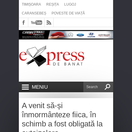
TIMIȘOARA
REȘIȚA
LUGOJ
CARANSEBEȘ
POVESTE DE VIAȚĂ
MENIU
A venit să-și
înmormânteze fiica, în
schimb a fost obligată la