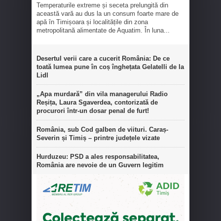
Temperaturile extreme și seceta prelungită din
această vară au dus la un consum foarte mare de
apă în Timișoara și localitățile din zona
metropolitană alimentate de Aquatim. În luna...
Desertul verii care a cucerit România: De ce
toată lumea pune în coș înghețata Gelatelli de la
Lidl
„Apa murdară” din vila managerului Radio
Reșița, Laura Sgaverdea, contorizată de
procurori într-un dosar penal de furt!
România, sub Cod galben de viituri. Caraș-
Severin și Timiș – printre județele vizate
Hurduzeu: PSD a ales responsabilitatea,
România are nevoie de un Guvern legitim