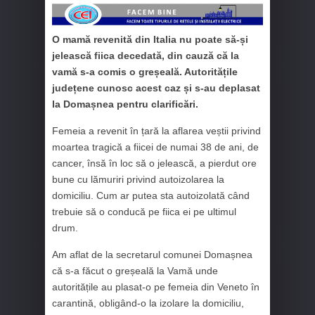
O mamă revenită din Italia nu poate să-și
jelească fiica decedată, din cauză că la
vamă s-a comis o greșeală. Autoritățile
județene cunosc acest caz și s-au deplasat
la Domașnea pentru clarificări.
Femeia a revenit în țară la aflarea veștii privind
moartea tragică a fiicei de numai 38 de ani, de
cancer, însă în loc să o jelească, a pierdut ore
bune cu lămuriri privind autoizolarea la
domiciliu. Cum ar putea sta autoizolată când
trebuie să o conducă pe fiica ei pe ultimul
drum.
Am aflat de la secretarul comunei Domașnea
că s-a făcut o greșeală la Vamă unde
autoritățile au plasat-o pe femeia din Veneto în
carantină, obligând-o la izolare la domiciliu,