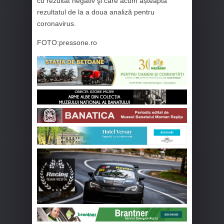
cu rezultat negativ şi care acum așteaptă
rezultatul de la a doua analiză pentru
coronavirus.
FOTO:pressone.ro