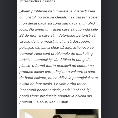
infrastructura turistică.
„Avem probleme nenumărate la interacțiunea
cu turistul: nu poți să identifici, să găsești acele
mori decât dacă știi zona sau dacă ai un ghid
local. Nu avem un traseu care să cuprindă cele
22 de mori și care să îi determine pe turiști să
circule de la o moară la alta, să descopere
peisajele din sat și chiar să interacționeze cu
oamenii. Apoi sunt problemele de marketing
turistic – oamenii își vând făina în pungi de
plastic, o formă foarte primitivă de comerț cu
produse locale care, deși au o valoare și sunt
de bună calitate, nu se ridică la potențialul care
există de fapt acolo. Le vom arăta tot ce
înseamnă pachet turistic, astfel încât să își
poată vinde produsele adaptat la nivelul din
prezent.”
, a spus Radu Trifan.