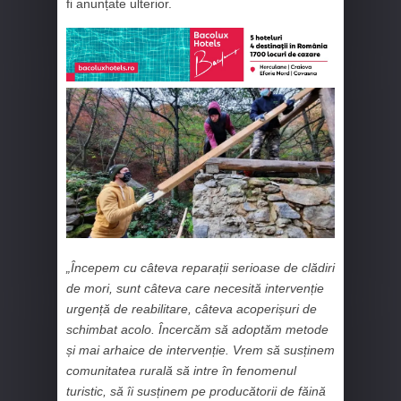
fi anunțate ulterior.
„Începem cu câteva reparații serioase de clădiri
de mori, sunt câteva care necesită intervenție
urgență de reabilitare, câteva acoperișuri de
schimbat acolo. Încercăm să adoptăm metode
și mai arhaice de intervenție. Vrem să susținem
comunitatea rurală să intre în fenomenul
turistic, să îi susținem pe producătorii de făină