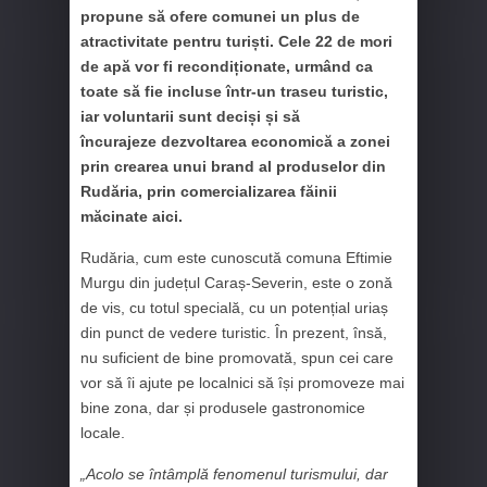
propune să ofere comunei un plus de
atractivitate pentru turiști. Cele 22 de mori
de apă vor fi recondiționate, urmând ca
toate să fie incluse într-un traseu turistic,
iar voluntarii sunt deciși și să
încurajeze dezvoltarea economică a zonei
prin crearea unui brand al produselor din
Rudăria, prin comercializarea făinii
măcinate aici.
Rudăria, cum este cunoscută comuna Eftimie
Murgu din județul Caraș-Severin, este o zonă
de vis, cu totul specială, cu un potențial uriaș
din punct de vedere turistic. În prezent, însă,
nu suficient de bine promovată, spun cei care
vor să îi ajute pe localnici să își promoveze mai
bine zona, dar și produsele gastronomice
locale.
„Acolo se întâmplă fenomenul turismului, dar