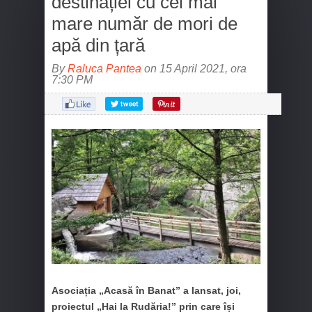
destinației cu cel mai
mare număr de mori de
apă din țară
By
Raluca Pantea
on 15 April 2021, ora
7:30 PM
Asociația „Acasă în Banat” a lansat, joi,
proiectul „Hai la Rudăria!” prin care își