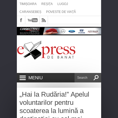
TIMIȘOARA
REȘIȚA
LUGOJ
CARANSEBEȘ
POVESTE DE VIAȚĂ
MENIU
„Hai la Rudăria!” Apelul
voluntarilor pentru
scoaterea la lumină a