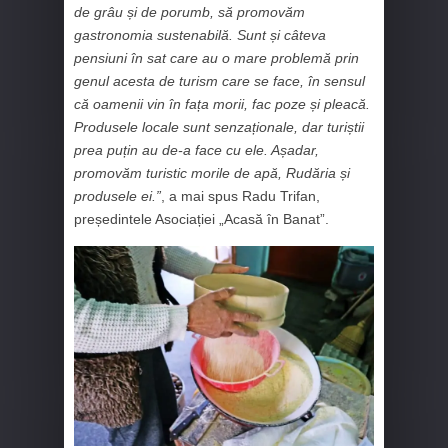
de grâu și de porumb, să promovăm
gastronomia sustenabilă. Sunt și câteva
pensiuni în sat care au o mare problemă prin
genul acesta de turism care se face, în sensul
că oamenii vin în fața morii, fac poze și pleacă.
Produsele locale sunt senzaționale, dar turiștii
prea puțin au de-a face cu ele. Așadar,
promovăm turistic morile de apă, Rudăria și
produsele ei.”
, a mai spus Radu Trifan,
președintele Asociației „Acasă în Banat”.