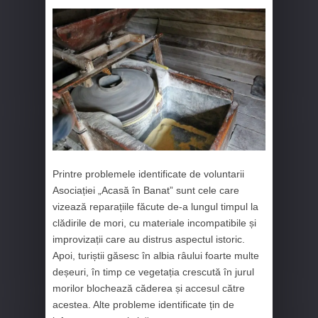
Printre problemele identificate de voluntarii
Asociației „Acasă în Banat” sunt cele care
vizează reparațiile făcute de-a lungul timpul la
clădirile de mori, cu materiale incompatibile și
improvizații care au distrus aspectul istoric.
Apoi, turiștii găsesc în albia râului foarte multe
deșeuri, în timp ce vegetația crescută în jurul
morilor blochează căderea și accesul către
acestea. Alte probleme identificate țin de