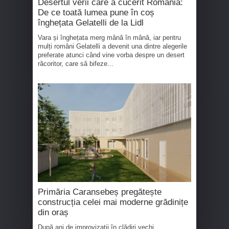
Desertul verii care a cucerit România:
De ce toată lumea pune în coș
înghețata Gelatelli de la Lidl
Vara și înghețata merg mână în mână, iar pentru
mulți români Gelatelli a devenit una dintre alegerile
preferate atunci când vine vorba despre un desert
răcoritor, care să bifeze...
Primăria Caransebeș pregătește
construcția celei mai moderne grădinițe
din oraș
După ani de improvizații în clădiri vechi,