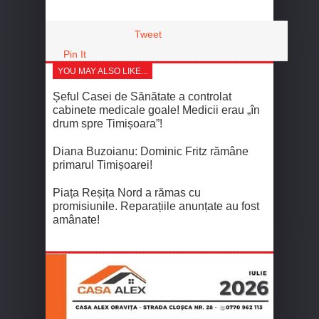
Tweet
Pin It
YOU MAY ALSO LIKE...
Șeful Casei de Sănătate a controlat
cabinete medicale goale! Medicii erau „în
drum spre Timișoara”!
Diana Buzoianu: Dominic Fritz rămâne
primarul Timișoarei!
Piața Reșița Nord a rămas cu
promisiunile. Reparațiile anunțate au fost
amânate!