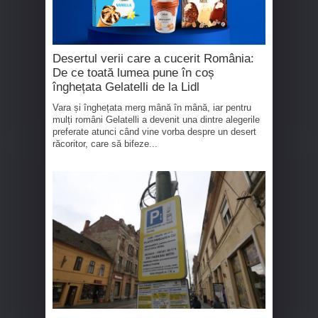
Desertul verii care a cucerit România:
De ce toată lumea pune în coș
înghețata Gelatelli de la Lidl
Vara și înghețata merg mână în mână, iar pentru
mulți români Gelatelli a devenit una dintre alegerile
preferate atunci când vine vorba despre un desert
răcoritor, care să bifeze...