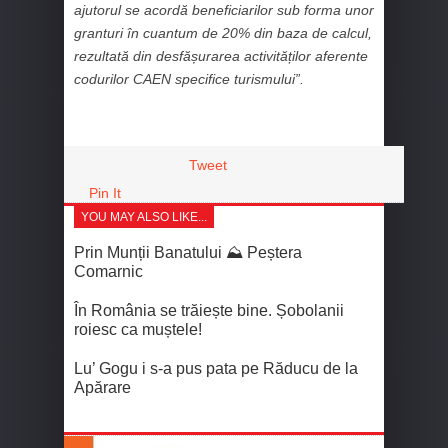
ajutorul se acordă beneficiarilor sub forma unor
granturi în cuantum de 20% din baza de calcul,
rezultată din desfășurarea activităților aferente
codurilor CAEN specifice turismului”.
Tweet
Pin It
YOU MAY ALSO LIKE...
Prin Munții Banatului ⛰️ Peștera
Comarnic
În România se trăiește bine. Șobolanii
roiesc ca muștele!
Lu’ Gogu i s-a pus pata pe Răducu de la
Apărare