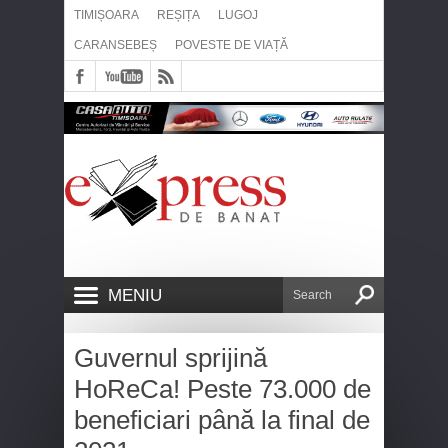
TIMIȘOARA
REȘIȚA
LUGOJ
CARANSEBEȘ
POVESTE DE VIAȚĂ
MENIU
Guvernul sprijină
HoReCa! Peste 73.000 de
beneficiari până la final de