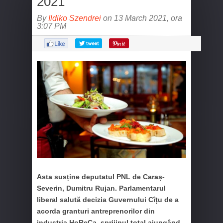
2021
By
Ildiko Szendrei
on 13 March 2021, ora
3:07 PM
Asta susține deputatul PNL de Caraș-
Severin, Dumitru Rujan. Parlamentarul
liberal salută decizia Guvernului Cîțu de a
acorda granturi antreprenorilor din
industria HoReCa, sprijinul total ajungând