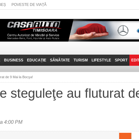
BEȘ
POVESTE DE VIAȚĂ
E
BUSINESS
EDUCAȚIE
SĂNĂTATE
TURISM
LIFESTYLE
SPORT
EDI
JOB-URI
PRIN MUNȚII
POVESTE DE VIAȚĂ
D
BANATULUI
rat de 9 Mai la Bocşa!
TEHNIT
VISIT CARAȘ-SEVERIN
 steguleţe au fluturat d
FANTASTICUL BANAT
TRAVEL VLOG
ra 4:00 PM