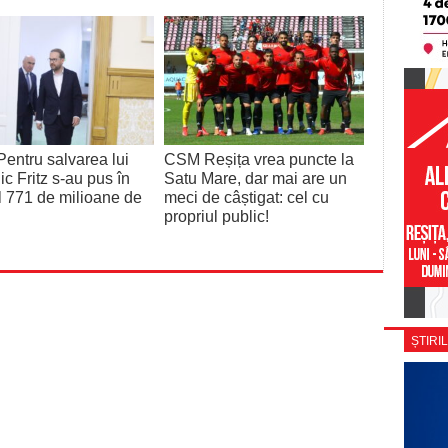
entru salvarea lui
CSM Reșița vrea puncte la
c Fritz s-au pus în
Satu Mare, dar mai are un
l 771 de milioane de
meci de câștigat: cel cu
propriul public!
ȘTIRIL