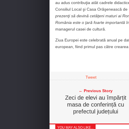
au adus contribuţia atât cadrele didactice
Consiliul Local şi Casa Orăşenească de C
prezenţi să devină cetăţeni maturi ai Rom
România este o ţară foarte importantă 
managerul casei de cultură.
Ziua Europei este celebrată anual pe dat
european, fiind primul pas către creare
Tweet
← Previous Story
Zeci de elevi au împărțit
masa de conferință cu
prefectul județului
YOU MAY ALSO LIKE...