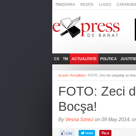
TIMIȘOARA
REȘIȚA
LUGOJ
CARANSE
CS
TM
ACTUALITATE
POLITICA
JUSTITI
REȘIȚA
LUGOJ
ADMINISTRATIE
EXPRESSLIVE
Acasă
/
Actualitate
/
FOTO: Zeci de steguleţe au flutu
CARANSEBEȘ
TIMIȘOARA
NAȚIONAL
INTERVIURILE
EXPRESS
FOTO: Zeci de
ANINA
SOCIAL
BĂILE HERCULANE
UTILE
Bocşa!
BOCŞA
MOLDOVA NOUĂ
By
Vesna Simici
on 09 May 2014, o
ORAVIȚA
OȚELU ROŞU