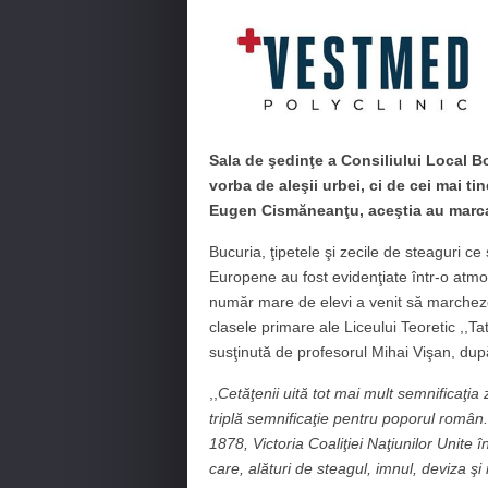
Sala de şedinţe a Consiliului Local Bo
vorba de aleşii urbei, ci de cei mai tin
Eugen Cismăneanţu, aceştia au marcat
Bucuria, ţipetele şi zecile de steaguri ce
Europene au fost evidenţiate într-o atm
număr mare de elevi a venit să marcheze Z
clasele primare ale Liceului Teoretic ,,Ta
susţinută de profesorul Mihai Vişan, după
,,
Cetăţenii uită tot mai mult semnificaţia 
triplă semnificaţie pentru poporul româ
1878, Victoria Coaliţiei Naţiunilor Unite 
care, alături de steagul, imnul, deviza ş