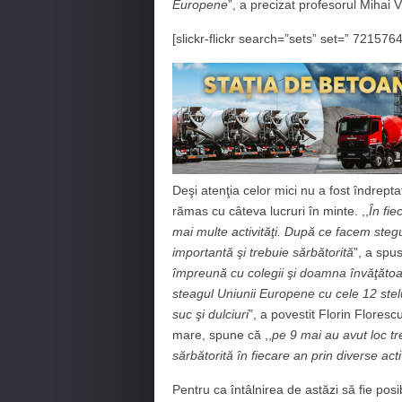
Europene
”, a precizat profesorul Mihai V
[slickr-flickr search=”sets” set=” 72157
Deşi atenţia celor mici nu a fost îndrept
rămas cu câteva lucruri în minte. ,,
În fi
mai multe activităţi. După ce facem stegu
importantă şi trebuie sărbătorită
”, a spus
împreună cu colegii şi doamna învăţătoa
steagul Uniunii Europene cu cele 12 steluţ
suc şi dulciuri
”, a povestit Florin Floresc
mare, spune că ,,
pe 9 mai au avut loc t
sărbătorită în fiecare an prin diverse activ
Pentru ca întâlnirea de astăzi să fie pos