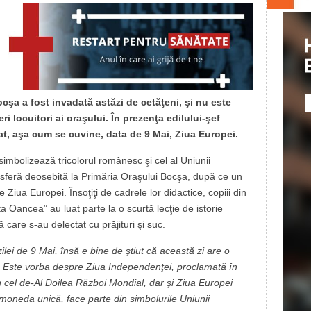
cşa a fost invadată astăzi de cetăţeni, şi nu este
eri locuitori ai oraşului. În prezenţa edilului-şef
, aşa cum se cuvine, data de 9 Mai, Ziua Europei.
 simbolizează tricolorul românesc şi cel al Uniunii
osferă deosebită la Primăria Oraşului Bocşa, după ce un
iua Europei. Însoţiţi de cadrele lor didactice, copiii din
ta Oancea” au luat parte la o scurtă lecţie de istorie
 care s-au delectat cu prăjituri şi suc.
zilei de 9 Mai, însă e bine de ştiut că această zi are o
n. Este vorba despre Ziua Independenţei, proclamată în
în cel de-Al Doilea Război Mondial, dar şi Ziua Europei
i moneda unică, face parte din simbolurile Uniunii