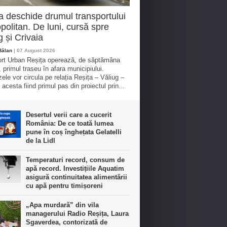
a deschide drumul transportului
politan. De luni, cursă spre
g și Crivaia
Bălan
| 07 August 2026
rt Urban Reșița operează, de săptămâna
, primul traseu în afara municipiului.
ele vor circula pe relația Reșița – Văliug –
 acesta fiind primul pas din proiectul prin...
Desertul verii care a cucerit
România: De ce toată lumea
pune în coș înghețata Gelatelli
de la Lidl
Temperaturi record, consum de
apă record. Investițiile Aquatim
asigură continuitatea alimentării
cu apă pentru timișoreni
„Apa murdară” din vila
managerului Radio Reșița, Laura
Sgaverdea, contorizată de