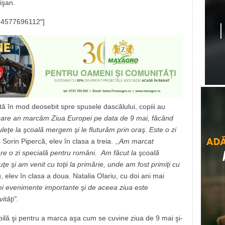
işan.
644577696112″]
ată în mod deosebit spre spusele dascălului, copiii au
ecare an marcăm Ziua Europei pe data de 9 mai, făcând
leţe la şcoală mergem şi le fluturăm prin oraş. Este o zi
 Sorin Pipercă, elev în clasa a treia. ,,
Am marcat
re o zi specială pentru români. Am făcut la şcoală
e şi am venit cu toţii la primărie, unde am fost primiţi cu
u, elev în clasa a doua. Natalia Olariu, cu doi ani mai
rei evenimente importante şi de aceea ziua este
ităţi”.
ibilă şi pentru a marca aşa cum se cuvine ziua de 9 mai şi-