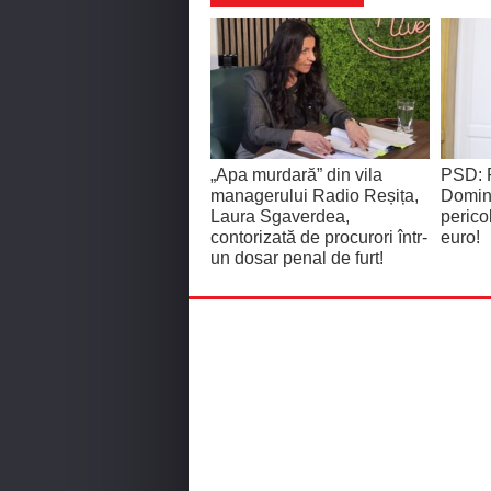
„Apa murdară” din vila
PSD: P
managerului Radio Reșița,
Domini
Laura Sgaverdea,
perico
contorizată de procurori într-
euro!
un dosar penal de furt!