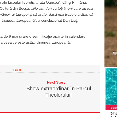
 ale Liceului Teoretic ,,Tata Oancea”, cât şi Primăria,
ultură din Bocşa. ,,
Ne-am dori ca toţi tinerii care au fost
âniei, ai Europei şi să arate, dacă mai trebuie arătat, că
în Uniunea Europeană
”, a concluzionat Dan Liuţ,
a de 9 mai şi are o semnificaţie aparte în calendarul
a a ceea ce este astăzi Uniunea Europeană.
Pin It
Next Story →
Show extraordinar în Parcul
Tricolorului!