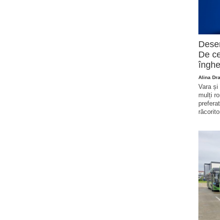
Deser
De ce
înghe
Alina Dr
Vara și
mulți r
prefera
răcorito