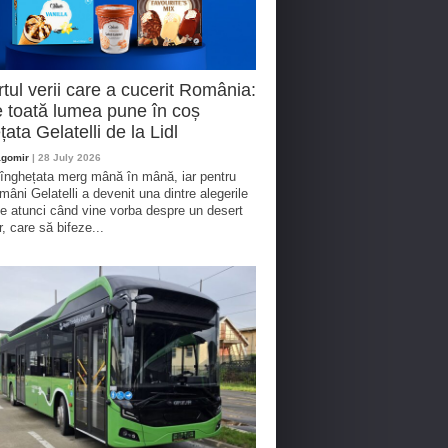
tul verii care a cucerit România:
 toată lumea pune în coș
țata Gelatelli de la Lidl
agomir
| 28 July 2026
 înghețata merg mână în mână, iar pentru
omâni Gelatelli a devenit una dintre alegerile
te atunci când vine vorba despre un desert
r, care să bifeze...