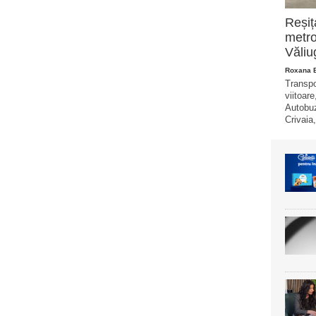
Reșiț
metro
Văliu
Roxana 
Transpo
viitoare
Autobuz
Crivaia,