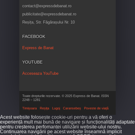
contact@expressdebanat.ro
publicitate@expressdebanat.ro
Reșița, Str. Făgărașului Nr. 10
FACEBOOK
Express de Banat
YOUTUBE
Acceseaza YouTube
Toate drepturile rezervate. © 2025 Express de Banat. ISSN
2248 – 1281
Timișoara
Reșița
Lugoj
Caransebeș
Poveste de viață
Acest website folosește cookie-uri pentru a vă oferi o
experiență mult mai bună de navigare și funcționalități adaptate
pentru creșterea perfomanței utilizării website-ului nostru.
Continuarea navigării pe acest website înseamnă implicit