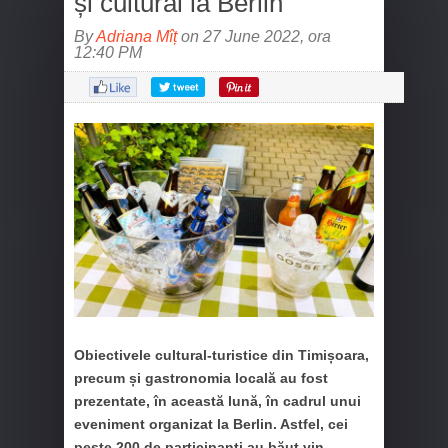
și cultural la Berlin
By
Adriana Mîț
on 27 June 2022, ora
12:40 PM
Obiectivele cultural-turistice din Timișoara,
precum și gastronomia locală au fost
prezentate, în această lună, în cadrul unui
eveniment organizat la Berlin. Astfel, cei
peste 200 de participanți au băut vin