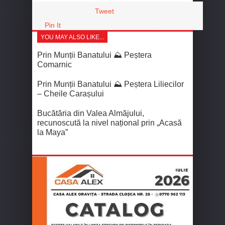
Tweet
Pin It
YOU MAY ALSO LIKE...
Prin Munții Banatului ⛰️ Peștera
Comarnic
Prin Munții Banatului ⛰️ Peștera Liliecilor
– Cheile Carașului
Bucătăria din Valea Almăjului,
recunoscută la nivel național prin „Acasă
la Maya”