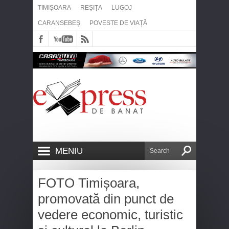
TIMIȘOARA
REȘIȚA
LUGOJ
CARANSEBEȘ
POVESTE DE VIAȚĂ
MENIU
FOTO Timișoara,
promovată din punct de
vedere economic, turistic