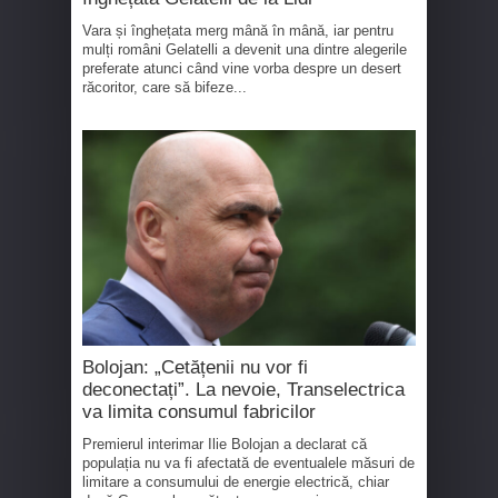
Vara și înghețata merg mână în mână, iar pentru
mulți români Gelatelli a devenit una dintre alegerile
preferate atunci când vine vorba despre un desert
răcoritor, care să bifeze...
Bolojan: „Cetățenii nu vor fi
deconectați”. La nevoie, Transelectrica
va limita consumul fabricilor
Premierul interimar Ilie Bolojan a declarat că
populația nu va fi afectată de eventualele măsuri de
limitare a consumului de energie electrică, chiar