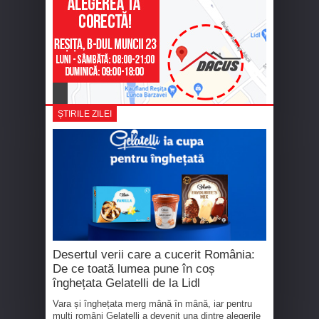
ȘTIRILE ZILEI
Desertul verii care a cucerit România:
De ce toată lumea pune în coș
înghețata Gelatelli de la Lidl
Vara și înghețata merg mână în mână, iar pentru
mulți români Gelatelli a devenit una dintre alegerile