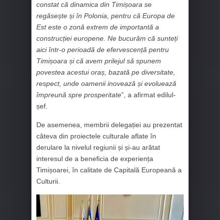
constat că dinamica din Timișoara se
regăsește și în Polonia, pentru că Europa de
Est este o zonă extrem de importantă a
construcției europene. Ne bucurăm că sunteți
aici într-o perioadă de efervescență pentru
Timișoara și că avem prilejul să spunem
povestea acestui oraș, bazată pe diversitate,
respect, unde oamenii inovează și evoluează
împreună spre prosperitate
”, a afirmat edilul-
șef.
De asemenea, membrii delegației au prezentat
câteva din proiectele culturale aflate în
derulare la nivelul regiunii și și-au arătat
interesul de a beneficia de experiența
Timișoarei, în calitate de Capitală Europeană a
Culturii.