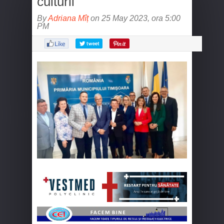
culturii
By
Adriana Mîț
on 25 May 2023, ora 5:00
PM