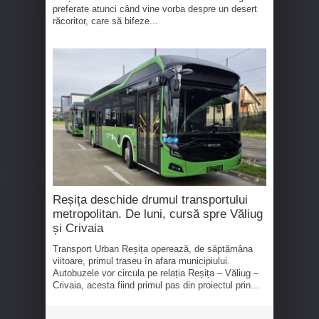
preferate atunci când vine vorba despre un desert
răcoritor, care să bifeze...
Reșița deschide drumul transportului
metropolitan. De luni, cursă spre Văliug
și Crivaia
Transport Urban Reșița operează, de săptămâna
viitoare, primul traseu în afara municipiului.
Autobuzele vor circula pe relația Reșița – Văliug –
Crivaia, acesta fiind primul pas din proiectul prin...