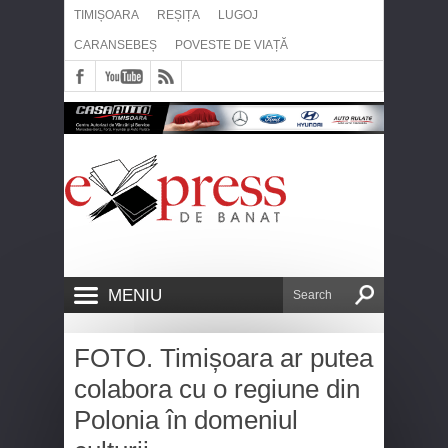
TIMIȘOARA
REȘIȚA
LUGOJ
CARANSEBEȘ
POVESTE DE VIAȚĂ
MENIU
FOTO. Timișoara ar putea
colabora cu o regiune din
Polonia în domeniul