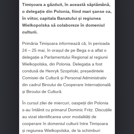
Timișoara a găzduit, în această săptămână,
o delegație din Polonia, fiind mari șanse ca,
în viitor, capitala Banatului și regiunea
Wielkopolska să colaboreze în domeniul
culturii.
Primăria Timișoara informează că, în perioada
24 – 25 mai, în orașul de pe Bega s-a aflat o
delegație a Parlamentului Regional al regiunii
Wielkopolska, din Polonia. Delegația a fost
condusă de Henryk Szopiński, președintele
Comisiei de Cultură și Personal Administrativ
din cadrul Biroului de Cooperare Internațională
și Biroului de Cultură.
În cursul zilei de miercuri, oaspeții din Polonia
s-au întâlnit cu primarul Dominic Fritz. Discuțiile
au vizat identificarea unor modalități de
cooperare în domeniul culturii între Timișoara
și regiunea Wielkopolska, de la schimburi