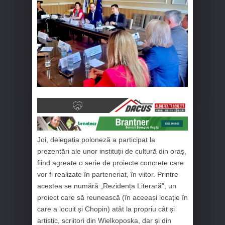
Joi, delegația poloneză a participat la
prezentări ale unor instituții de cultură din oraș,
fiind agreate o serie de proiecte concrete care
vor fi realizate în parteneriat, în viitor. Printre
acestea se numără „Rezidența Literară”, un
proiect care să reunească (în aceeași locație în
care a locuit și Chopin) atât la propriu cât și
artistic, scriitori din Wielkoposka, dar și din