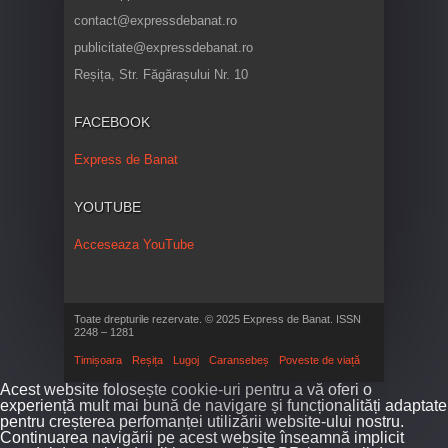
contact@expressdebanat.ro
publicitate@expressdebanat.ro
Reșița, Str. Făgărașului Nr. 10
FACEBOOK
Express de Banat
YOUTUBE
Acceseaza YouTube
Toate drepturile rezervate. © 2025 Express de Banat. ISSN
2248 – 1281
Timișoara
Reșița
Lugoj
Caransebeș
Poveste de viață
Acest website folosește cookie-uri pentru a vă oferi o
experiență mult mai bună de navigare și funcționalități adaptate
pentru creșterea perfomanței utilizării website-ului nostru.
Continuarea navigării pe acest website înseamnă implicit