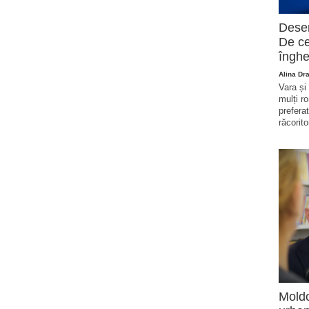
Deser
De ce
înghe
Alina Dr
Vara și
mulți r
prefera
răcorito
Moldo