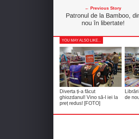
← Previous Story
Patronul de la Bamboo, di
nou în libertate!
YOU MAY ALSO LIKE...
Diverta ți-a făcut
Librăr
ghiozdanul! Vino să-l iei la
de nou
preț redus! [FOTO]