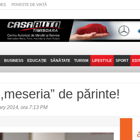
BEȘ
POVESTE DE VIAȚĂ
E
BUSINESS
EDUCAȚIE
SĂNĂTATE
TURISM
LIFESTYLE
SPORT
EDI
JOB-URI
PRIN MUNȚII
POVESTE DE VIAȚĂ
D
BANATULUI
TEHNIT
VISIT CARAȘ-SEVERIN
,,meseria” de părinte!
FANTASTICUL BANAT
TRAVEL VLOG
ry 2014, ora 7:13 PM