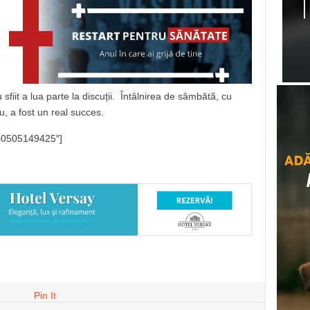
 sfiit a lua parte la discuții. Întâlnirea de sâmbătă, cu
ru, a fost un real succes.
7640505149425″]
Pin It