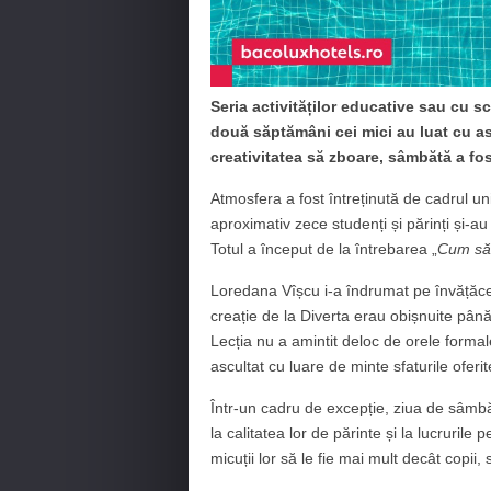
Seria activităților educative sau cu s
două săptămâni cei mici au luat cu as
creativitatea să zboare, sâmbătă a fos
Atmosfera a fost întreținută de cadrul un
aproximativ zece studenți și părinți și-au 
Totul a început de la întrebarea „
Cum să 
Loredana Vîșcu i-a îndrumat pe învățăcei
creație de la Diverta erau obișnuite până 
Lecția nu a amintit deloc de orele formale
ascultat cu luare de minte sfaturile oferi
Într-un cadru de excepție, ziua de sâmbăt
la calitatea lor de părinte și la lucruril
micuții lor să le fie mai mult decât copii, s