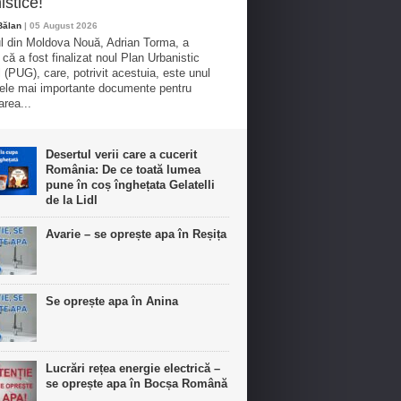
istice!
Bălan
| 05 August 2026
l din Moldova Nouă, Adrian Torma, a
 că a fost finalizat noul Plan Urbanistic
 (PUG), care, potrivit acestuia, este unul
cele mai importante documente pentru
area...
Desertul verii care a cucerit
România: De ce toată lumea
pune în coș înghețata Gelatelli
de la Lidl
Avarie – se oprește apa în Reșița
Se oprește apa în Anina
Lucrări rețea energie electrică –
se oprește apa în Bocșa Română