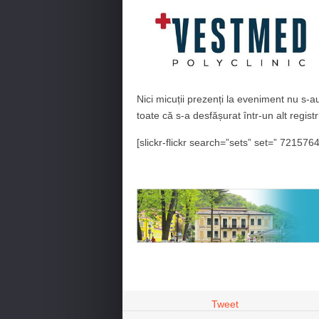
Nici micuții prezenți la eveniment nu s-au
toate că s-a desfășurat într-un alt regist
[slickr-flickr search=”sets” set=” 7215
Tweet