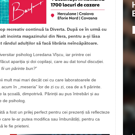
cop recreativ continuă la Diverta. După ce în urmă cu
alt incinta magazinului din Nera, pentru a-și lăsa
t rândul adulților să facă librăria neîncăpătoare.
iversitar psiholog Loredana Vîșcu, iar printre cei
făcut apariția și doi copilași, care au dat tonul discuției.
fii un părinte bun?
”
i mult mai mari decât cei cu care laboratoarele de
acum în ,,meseria” lor de zi cu zi, cea de a fi părinte.
 la școală, dimpotrivă. Părinții au pus întrebări și au
te de psiholog.
ă a fost un prilej perfect pentru cei prezenți să reflecteze
e pe care le-ar putea modifica sau îmbunătăți, pentru ca
ă le fie prieteni.