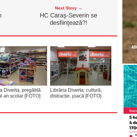
Next Story →
n
HC Caraş-Severin se
desfiinţează?!
ia Diverta, pregătită
Librăria Diverta: cultură,
l an școlar [FOTO]
distracție, joacă [FOTO]