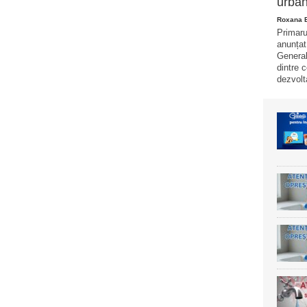
urban
Roxana 
Primaru
anunțat
General
dintre 
dezvolt