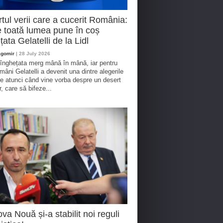
tul verii care a cucerit România:
 toată lumea pune în coș
țata Gelatelli de la Lidl
agomir
| 28 July 2026
 înghețata merg mână în mână, iar pentru
omâni Gelatelli a devenit una dintre alegerile
te atunci când vine vorba despre un desert
r, care să bifeze...
va Nouă și-a stabilit noi reguli