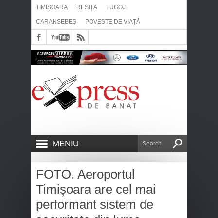
TIMIȘOARA
REȘIȚA
LUGOJ
CARANSEBEȘ
POVESTE DE VIAȚĂ
MENIU
FOTO. Aeroportul
Timișoara are cel mai
performant sistem de