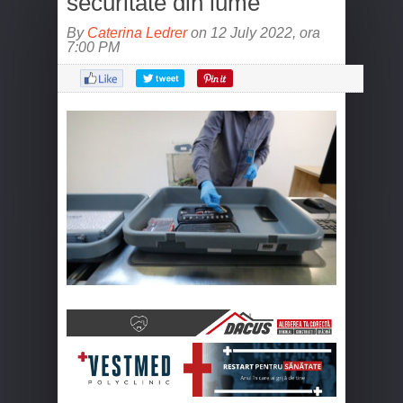
securitate din lume
By
Caterina Ledrer
on 12 July 2022, ora
7:00 PM