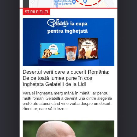
ȘTIRILE ZILEI
Desertul verii care a cucerit România:
De ce toată lumea pune în coș
înghețata Gelatelli de la Lidl
Vara și înghețata merg mână în mână, iar pentru
mulți români Gelatelli a devenit una dintre alegerile
preferate atunci când vine vorba despre un desert
răcoritor, care să bifeze...