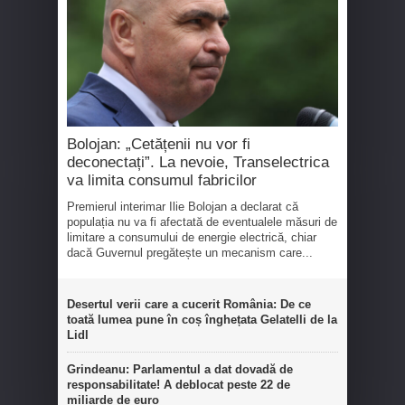
Bolojan: „Cetățenii nu vor fi
deconectați”. La nevoie, Transelectrica
va limita consumul fabricilor
Premierul interimar Ilie Bolojan a declarat că
populația nu va fi afectată de eventualele măsuri de
limitare a consumului de energie electrică, chiar
dacă Guvernul pregătește un mecanism care...
Desertul verii care a cucerit România: De ce
toată lumea pune în coș înghețata Gelatelli de la
Lidl
Grindeanu: Parlamentul a dat dovadă de
responsabilitate! A deblocat peste 22 de
miliarde de euro