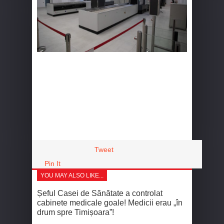
Tweet
Pin It
YOU MAY ALSO LIKE...
Șeful Casei de Sănătate a controlat
cabinete medicale goale! Medicii erau „în
drum spre Timișoara”!