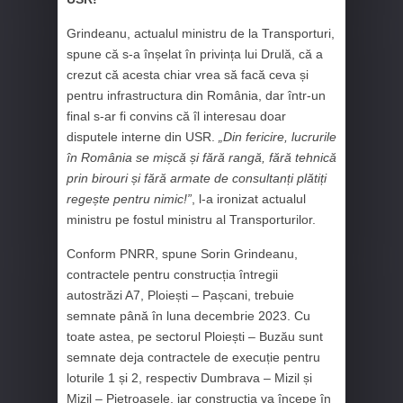
Grindeanu, actualul ministru de la Transporturi,
spune că s-a înșelat în privința lui Drulă, că a
crezut că acesta chiar vrea să facă ceva și
pentru infrastructura din România, dar într-un
final s-ar fi convins că îl interesau doar
disputele interne din USR.
„
Din fericire, lucrurile
în România se mișcă și fără rangă, fără tehnică
prin birouri și fără armate de consultanți plătiți
regește pentru nimic!”
, l-a ironizat actualul
ministru pe fostul ministru al Transporturilor.
Conform PNRR, spune Sorin Grindeanu,
contractele pentru construcția întregii
autostrăzi A7, Ploiești – Pașcani, trebuie
semnate până în luna decembrie 2023. Cu
toate astea, pe sectorul Ploiești – Buzău sunt
semnate deja contractele de execuție pentru
loturile 1 și 2, respectiv Dumbrava – Mizil și
Mizil – Pietroasele, iar construcția va începe în