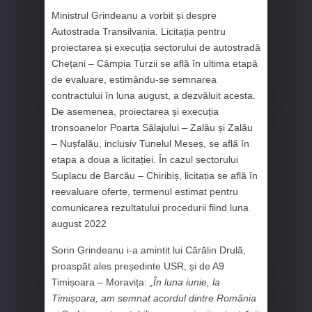
Ministrul Grindeanu a vorbit și despre
Autostrada Transilvania. Licitația pentru
proiectarea și execuția sectorului de autostradă
Chețani – Câmpia Turzii se află în ultima etapă
de evaluare, estimându-se semnarea
contractului în luna august, a dezvăluit acesta.
De asemenea, proiectarea și execuția
tronsoanelor Poarta Sălajului – Zalău și Zalău
– Nușfalău, inclusiv Tunelul Meseș, se află în
etapa a doua a licitației. În cazul sectorului
Suplacu de Barcău – Chiribiș, licitația se află în
reevaluare oferte, termenul estimat pentru
comunicarea rezultatului procedurii fiind luna
august 2022
Sorin Grindeanu i-a amintit lui Cărălin Drulă,
proaspăt ales președinte USR, și de A9
Timișoara – Moravița:
„În luna iunie, la
Timișoara, am semnat acordul dintre România