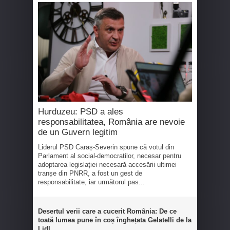
Hurduzeu: PSD a ales
responsabilitatea, România are nevoie
de un Guvern legitim
Liderul PSD Caraș-Severin spune că votul din
Parlament al social-democraților, necesar pentru
adoptarea legislației necesară accesării ultimei
tranșe din PNRR, a fost un gest de
responsabilitate, iar următorul pas...
Desertul verii care a cucerit România: De ce
toată lumea pune în coș înghețata Gelatelli de la
Lidl