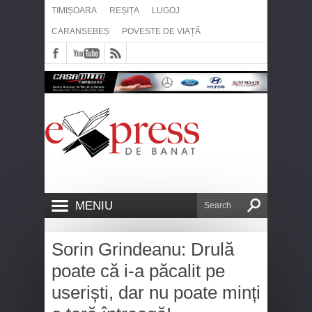
TIMIȘOARA
REȘIȚA
LUGOJ
CARANSEBEȘ
POVESTE DE VIAȚĂ
MENIU
Sorin Grindeanu: Drulă
poate că i-a păcalit pe
useriști, dar nu poate minți