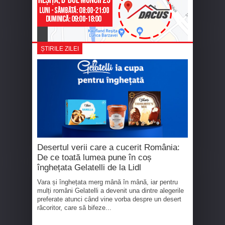
ȘTIRILE ZILEI
Desertul verii care a cucerit România:
De ce toată lumea pune în coș
înghețata Gelatelli de la Lidl
Vara și înghețata merg mână în mână, iar pentru
mulți români Gelatelli a devenit una dintre alegerile
preferate atunci când vine vorba despre un desert
răcoritor, care să bifeze...