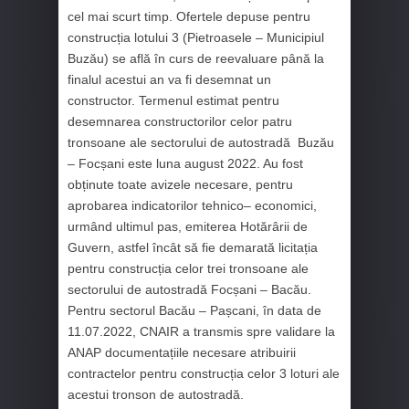
cel mai scurt timp. Ofertele depuse pentru
construcția lotului 3 (Pietroasele – Municipiul
Buzău) se află în curs de reevaluare până la
finalul acestui an va fi desemnat un
constructor. Termenul estimat pentru
desemnarea constructorilor celor patru
tronsoane ale sectorului de autostradă Buzău
– Focșani este luna august 2022. Au fost
obținute toate avizele necesare, pentru
aprobarea indicatorilor tehnico– economici,
urmând ultimul pas, emiterea Hotărârii de
Guvern, astfel încât să fie demarată licitația
pentru construcția celor trei tronsoane ale
sectorului de autostradă Focșani – Bacău.
Pentru sectorul Bacău – Pașcani, în data de
11.07.2022, CNAIR a transmis spre validare la
ANAP documentațiile necesare atribuirii
contractelor pentru construcția celor 3 loturi ale
acestui tronson de autostradă.