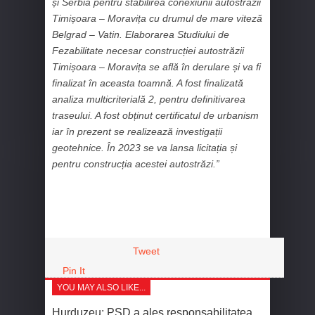
și Serbia pentru stabilirea conexiunii autostrăzii
Timișoara – Moravița cu drumul de mare viteză
Belgrad – Vatin. Elaborarea Studiului de
Fezabilitate necesar construcției autostrăzii
Timișoara – Moravița se află în derulare și va fi
finalizat în aceasta toamnă. A fost finalizată
analiza multicriterială 2, pentru definitivarea
traseului. A fost obținut certificatul de urbanism
iar în prezent se realizează investigații
geotehnice. În 2023 se va lansa licitația și
pentru construcția acestei autostrăzi.”
Tweet
Pin It
YOU MAY ALSO LIKE...
Hurduzeu: PSD a ales responsabilitatea,