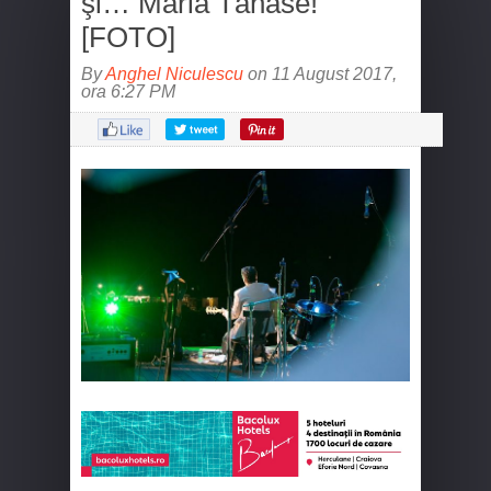
şi… Maria Tănase!
[FOTO]
By
Anghel Niculescu
on 11 August 2017,
ora 6:27 PM