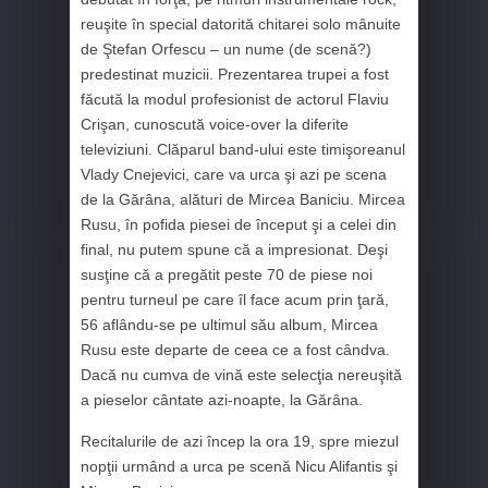
reuşite în special datorită chitarei solo mânuite
de Ştefan Orfescu – un nume (de scenă?)
predestinat muzicii. Prezentarea trupei a fost
făcută la modul profesionist de actorul Flaviu
Crişan, cunoscută voice-over la diferite
televiziuni. Clăparul band-ului este timişoreanul
Vlady Cnejevici, care va urca şi azi pe scena
de la Gărâna, alături de Mircea Baniciu. Mircea
Rusu, în pofida piesei de început şi a celei din
final, nu putem spune că a impresionat. Deşi
susţine că a pregătit peste 70 de piese noi
pentru turneul pe care îl face acum prin ţară,
56 aflându-se pe ultimul său album, Mircea
Rusu este departe de ceea ce a fost cândva.
Dacă nu cumva de vină este selecţia nereuşită
a pieselor cântate azi-noapte, la Gărâna.
Recitalurile de azi încep la ora 19, spre miezul
nopţii urmând a urca pe scenă Nicu Alifantis şi