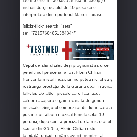
făcut-o oricum, această artistă de excepţie
încheindu-şi recitalul de 10 piese cu o
interpretare din repertoriul Mariei Tănase.
[slickr-flickr search=”sets”
set=”72157684851384344″]
Capul de afiş al zilei, deşi programat să urce
penultimul pe scenă, a fost Florin Chilian.
Nonconformistul muzician nu putea nici el să-şi
restrângă prestaţia de la Gărâna doar în zona
folkului. De altfel, piesele care l-au făcut
celebru acoperă o gamă variată de genuri
muzicale. Singurul compozitor din lume care a
pus într-un album muzical temele celor 10
porunci, după cum a precizat de la microfonul
scenei din Gărâna, Florin Chilian este,
totodată, unicul român devenit membru al