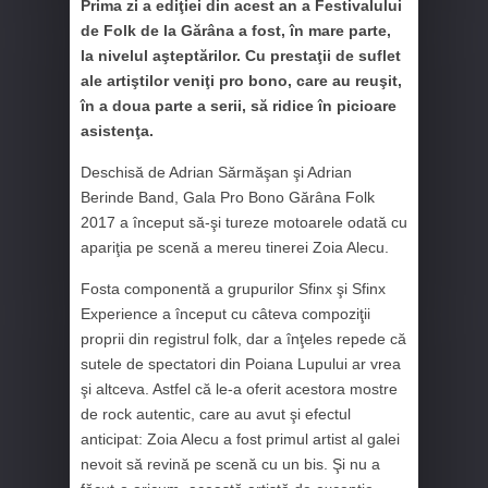
Prima zi a ediţiei din acest an a Festivalului
de Folk de la Gărâna a fost, în mare parte,
la nivelul aşteptărilor. Cu prestaţii de suflet
ale artiştilor veniţi pro bono, care au reuşit,
în a doua parte a serii, să ridice în picioare
asistenţa.
Deschisă de Adrian Sărmăşan şi Adrian
Berinde Band, Gala Pro Bono Gărâna Folk
2017 a început să-şi tureze motoarele odată cu
apariţia pe scenă a mereu tinerei Zoia Alecu.
Fosta componentă a grupurilor Sfinx şi Sfinx
Experience a început cu câteva compoziţii
proprii din registrul folk, dar a înţeles repede că
sutele de spectatori din Poiana Lupului ar vrea
şi altceva. Astfel că le-a oferit acestora mostre
de rock autentic, care au avut şi efectul
anticipat: Zoia Alecu a fost primul artist al galei
nevoit să revină pe scenă cu un bis. Şi nu a