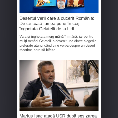
Desertul verii care a cucerit România:
De ce toată lumea pune în coș
înghețata Gelatelli de la Lidl
Vara și înghețata merg mână în mână, iar pentru
mulți români Gelatelli a devenit una dintre alegerile
preferate atunci când vine vorba despre un desert
răcoritor, care să bifeze...
Marius Isac atacă USR după sesizarea