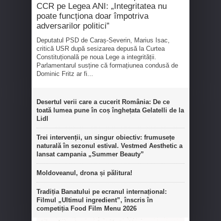
CCR pe Legea ANI: „Integritatea nu
poate funcționa doar împotriva
adversarilor politici”
Deputatul PSD de Caraș-Severin, Marius Isac,
critică USR după sesizarea depusă la Curtea
Constituțională pe noua Lege a integrității.
Parlamentarul susține că formațiunea condusă de
Dominic Fritz ar fi...
Desertul verii care a cucerit România: De ce
toată lumea pune în coș înghețata Gelatelli de la
Lidl
Trei intervenții, un singur obiectiv: frumusețe
naturală în sezonul estival. Vestmed Aesthetic a
lansat campania „Summer Beauty”
Moldoveanul, drona și pălitura!
Tradiția Banatului pe ecranul internațional:
Filmul „Ultimul ingredient”, înscris în
competiția Food Film Menu 2026