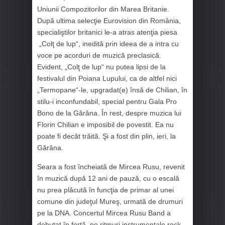
Uniunii Compozitorilor din Marea Britanie.
După ultima selecţie Eurovision din România,
specialiştilor britanici le-a atras atenţia piesa
„Colţ de lup“, inedită prin ideea de a intra cu
voce pe acorduri de muzică preclasică.
Evident, „Colţ de lup“ nu putea lipsi de la
festivalul din Poiana Lupului, ca de altfel nici
„Termopane“-le, upgradat(e) însă de Chilian, în
stilu-i inconfundabil, special pentru Gala Pro
Bono de la Gărâna. În rest, despre muzica lui
Florin Chilian e imposibil de povestit. Ea nu
poate fi decât trăită. Şi a fost din plin, ieri, la
Gărâna.
Seara a fost încheiată de Mircea Rusu, revenit
în muzică după 12 ani de pauză, cu o escală
nu prea plăcută în funcţia de primar al unei
comune din judeţul Mureş, urmată de drumuri
pe la DNA. Concertul Mircea Rusu Band a
debutat în forţă, pe ritmuri instrumentale rock,