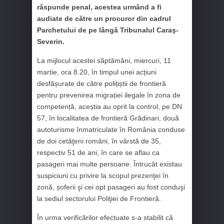
răspunde penal, acestea urmând a fi
audiate de către un procuror din cadrul
Parchetului de pe lângă Tribunalul Caraş-
Severin.
La mijlocul acestei săptămâni, miercuri, 11
martie, ora 8.20, în timpul unei acțiuni
desfășurate de către polițiștii de frontieră
pentru prevenirea migrației ilegale în zona de
competență, aceștia au oprit la control, pe DN
57, în localitatea de frontieră Grădinari, două
autoturisme înmatriculate în România conduse
de doi cetăţeni români, în vârstă de 35,
respectiv 51 de ani, în care se aflau ca
pasageri mai multe persoane. Întrucât existau
suspiciuni cu privire la scopul prezenţei în
zonă, șoferii şi cei opt pasageri au fost conduşi
la sediul sectorului Poliţiei de Frontieră.
În urma verificărilor efectuate s-a stabilit că