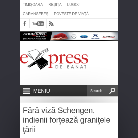
TIMIȘOARA
REȘIȚA
LUGOJ
CARANSEBEȘ
POVESTE DE VIAȚĂ
MENIU
Fără viză Schengen,
indienii forţează graniţele
ţării