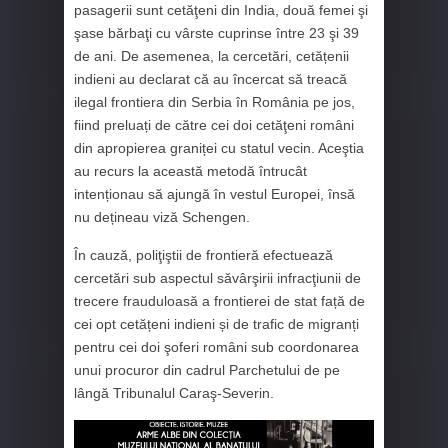
pasagerii sunt cetăţeni din India, două femei şi
şase bărbaţi cu vârste cuprinse între 23 şi 39
de ani. De asemenea, la cercetări, cetățenii
indieni au declarat că au încercat să treacă
ilegal frontiera din Serbia în România pe jos,
fiind preluați de către cei doi cetăţeni români
din apropierea graniței cu statul vecin. Aceştia
au recurs la această metodă întrucât
intenționau să ajungă în vestul Europei, însă
nu dețineau viză Schengen.
În cauză, poliţiştii de frontieră efectuează
cercetări sub aspectul săvârşirii infracţiunii de
trecere frauduloasă a frontierei de stat față de
cei opt cetățeni indieni și de trafic de migranți
pentru cei doi şoferi români sub coordonarea
unui procuror din cadrul Parchetului de pe
lângă Tribunalul Caraş-Severin.