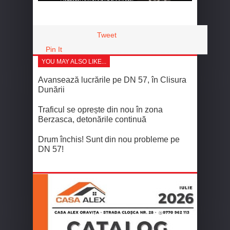
Tweet
Pin It
YOU MAY ALSO LIKE...
Avansează lucrările pe DN 57, în Clisura
Dunării
Traficul se oprește din nou în zona
Berzasca, detonările continuă
Drum închis! Sunt din nou probleme pe
DN 57!