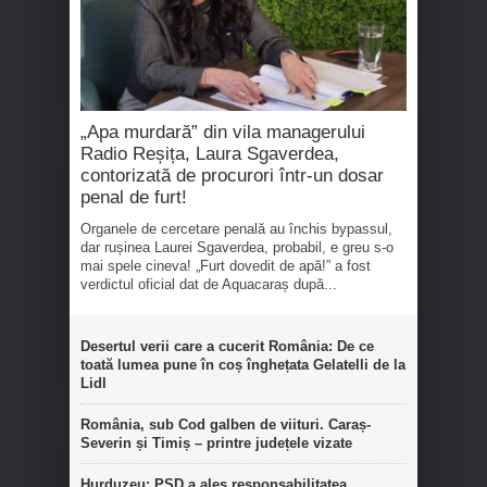
„Apa murdară” din vila managerului
Radio Reșița, Laura Sgaverdea,
contorizată de procurori într-un dosar
penal de furt!
Organele de cercetare penală au închis bypassul,
dar rușinea Laurei Sgaverdea, probabil, e greu s-o
mai spele cineva! „Furt dovedit de apă!” a fost
verdictul oficial dat de Aquacaraș după...
Desertul verii care a cucerit România: De ce
toată lumea pune în coș înghețata Gelatelli de la
Lidl
România, sub Cod galben de viituri. Caraș-
Severin și Timiș – printre județele vizate
Hurduzeu: PSD a ales responsabilitatea,