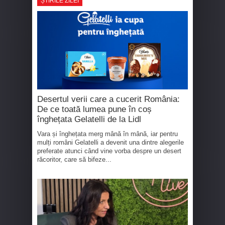
ȘTIRILE ZILEI
Desertul verii care a cucerit România:
De ce toată lumea pune în coș
înghețata Gelatelli de la Lidl
Vara și înghețata merg mână în mână, iar pentru
mulți români Gelatelli a devenit una dintre alegerile
preferate atunci când vine vorba despre un desert
răcoritor, care să bifeze...