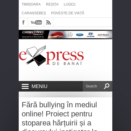
TIMIȘOARA
REȘIȚA
LUGOJ
CARANSEBEȘ
POVESTE DE VIAȚĂ
MENIU
Fără bullying în mediul
online! Proiect pentru
stoparea hărțuirii și a