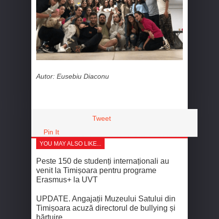
Autor: Eusebiu Diaconu
Tweet
Pin It
YOU MAY ALSO LIKE...
Peste 150 de studenți internaționali au
venit la Timișoara pentru programe
Erasmus+ la UVT
UPDATE. Angajații Muzeului Satului din
Timișoara acuză directorul de bullying și
hărțuire