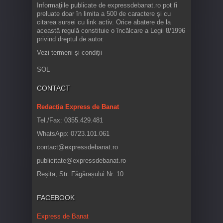
Informaţiile publicate de expressdebanat.ro pot fi
preluate doar în limita a 500 de caractere şi cu
citarea sursei cu link activ. Orice abatere de la
această regulă constituie o încălcare a Legii 8/1996
privind dreptul de autor.
Vezi termeni și condiții
SOL
CONTACT
Redacția Express de Banat
Tel./Fax: 0355.429.481
WhatsApp: 0723.101.061
contact@expressdebanat.ro
publicitate@expressdebanat.ro
Reșița, Str. Făgărașului Nr. 10
FACEBOOK
Express de Banat