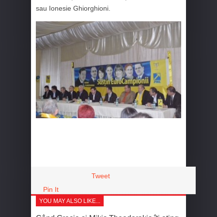
sau Ionesie Ghiorghioni.
Tweet
Pin It
YOU MAY ALSO LIKE...