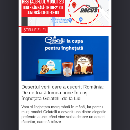
ȘTIRILE ZILEI
Desertul verii care a cucerit România:
De ce toată lumea pune în coș
înghețata Gelatelli de la Lidl
Vara și înghețata merg mână în mână, iar pentru
mulți români Gelatelli a devenit una dintre alegerile
preferate atunci când vine vorba despre un desert
răcoritor, care să bifeze...