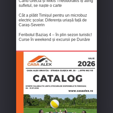
Când Grecia și Mikis Theodorakis îți ating
sufletul, se naște o carte
Cât a plătit Timișul pentru un microbuz
electric școlar. Diferența uriașă față de
Caraș-Severin
Feribotul Baziaș 4 – în plin sezon turistic!
Curse în weekend și excursii pe Dunăre