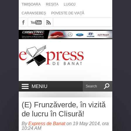
TIMIȘOARA
REȘIȚA
LUGOJ
CARANSEBEȘ
POVESTE DE VIAȚĂ
MENIU
(E) Frunzăverde, în vizită
de lucru în Clisură!
By
Express de Banat
on 19 May 2014, ora
10:24 AM