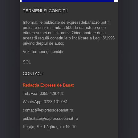
TERMENI ȘI CONDIȚII
Informaţiile publicate de expressdebanat.ro pot fi
preluate doar în limita a 500 de caractere şi cu
citarea sursei cu link activ. Orice abatere de la
această regulă constituie o încălcare a Legii 8/1996
privind dreptul de autor.
Vezi termeni și condiții
SOL
CONTACT
Redacția Express de Banat
Tel./Fax: 0355.429.481
WhatsApp: 0723.101.061
contact@expressdebanat.ro
publicitate@expressdebanat.ro
Reșița, Str. Făgărașului Nr. 10