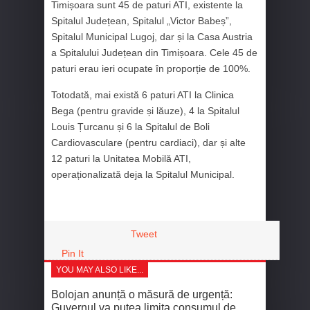
Timișoara sunt 45 de paturi ATI, existente la
Spitalul Județean, Spitalul „Victor Babeș”,
Spitalul Municipal Lugoj, dar și la Casa Austria
a Spitalului Județean din Timișoara. Cele 45 de
paturi erau ieri ocupate în proporție de 100%.
Totodată, mai există 6 paturi ATI la Clinica
Bega (pentru gravide și lăuze), 4 la Spitalul
Louis Țurcanu și 6 la Spitalul de Boli
Cardiovasculare (pentru cardiaci), dar și alte
12 paturi la Unitatea Mobilă ATI,
operaționalizată deja la Spitalul Municipal.
Tweet
Pin It
YOU MAY ALSO LIKE...
Bolojan anunță o măsură de urgență:
Guvernul va putea limita consumul de