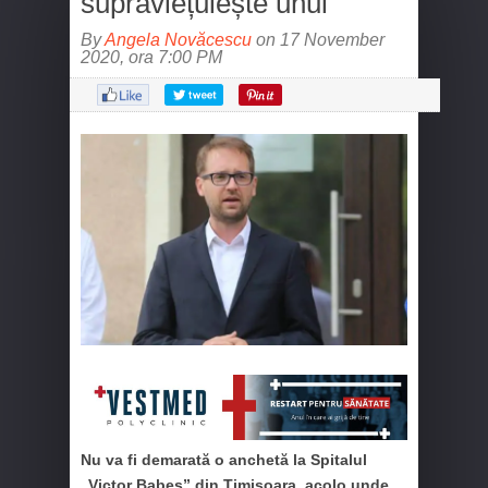
supraviețuiește unul”
By
Angela Novăcescu
on 17 November
2020, ora 7:00 PM
Nu va fi demarată o anchetă la Spitalul
„Victor Babeș” din Timișoara, acolo unde,