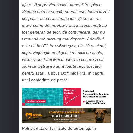
ajute să supraviețuiască oamenii în spitale.
Situația este serioasă, nu mai sunt locuri la ATI,
cel puțin asta era situația ieri. Și eu am un
mare semn de întrebare dacă acești morți au
fost generați de erori de comunicare, dar nu
vreau să mă pronunț mai departe. Adevărul
este că în ATI, la <<Babeș>>, din 10 pacienți,
supraviețuiește unul și toți medicii de acolo,
inclusiv doctorul Musta luptă în fiecare zi să
salveze vieți și eu sunt foarte recunoscător
pentru asta”,
a spus Dominic Fritz, în cadrul
unei conferințe de presă.
Potrivit datelor furnizate de autorități, în