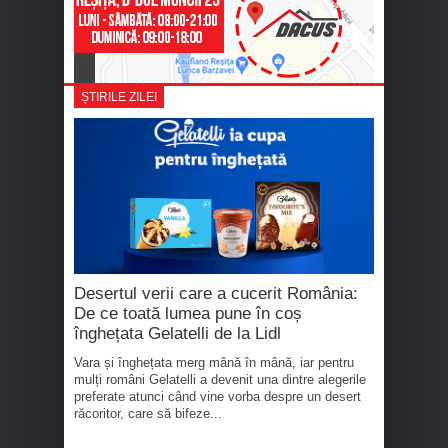
ȘTIRILE ZILEI
Desertul verii care a cucerit România:
De ce toată lumea pune în coș
înghețata Gelatelli de la Lidl
Vara și înghețata merg mână în mână, iar pentru
mulți români Gelatelli a devenit una dintre alegerile
preferate atunci când vine vorba despre un desert
răcoritor, care să bifeze...