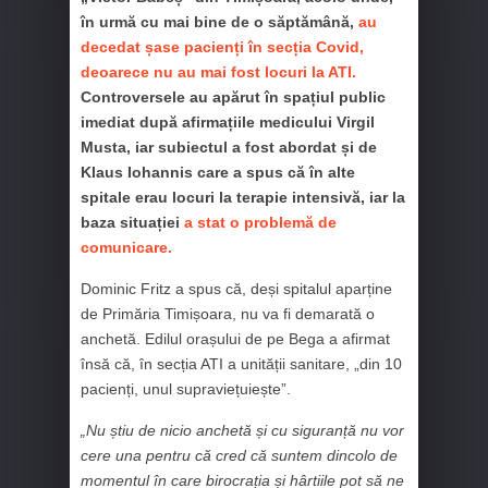
în urmă cu mai bine de o săptămână,
au
decedat șase pacienți în secția Covid,
deoarece nu au mai fost locuri la ATI.
Controversele au apărut în spațiul public
imediat după afirmațiile medicului Virgil
Musta, iar subiectul a fost abordat și de
Klaus Iohannis care a spus că în alte
spitale erau locuri la terapie intensivă, iar la
baza situației
a stat o problemă de
comunicare.
Dominic Fritz a spus că, deși spitalul aparține
de Primăria Timișoara, nu va fi demarată o
anchetă. Edilul orașului de pe Bega a afirmat
însă că, în secția ATI a unității sanitare, „din 10
pacienți, unul supraviețuiește”.
„Nu știu de nicio anchetă și cu siguranță nu vor
cere una pentru că cred că suntem dincolo de
momentul în care birocrația și hârtiile pot să ne