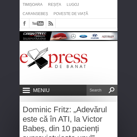
TIMIȘOARA
REȘIȚA
LUGOJ
CARANSEBEȘ
POVESTE DE VIAȚĂ
MENIU
Dominic Fritz: „Adevărul
este că în ATI, la Victor
Babeș, din 10 pacienți