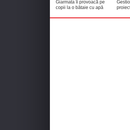
Giarmata îi provoacă pe
Gestio
copii la o bătaie cu apă
proiec