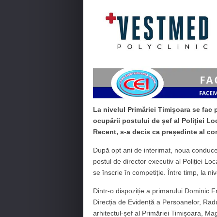
La nivelul Primăriei Timișoara se fac
ocupării postului de șef al Poliției Lo
Recent, s-a decis ca președinte al com
După opt ani de interimat, noua conduce
postul de director executiv al Poliției Loc
se înscrie în competiție. Între timp, la n
Dintr-o dispoziție a primarului Dominic F
Direcția de Evidență a Persoanelor, Rad
arhitectul-șef al Primăriei Timișoara, Ma