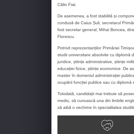
Călin Fiat.
De asemenea, a fost stabilită și componen
condusă de Caius Șuli, secretarul Primăr
fost secretar general, Mihai Boncea, dir
Florescu.
Potrivit reprezentanților Primăriei Timișo
studii universitare absolvite cu diplomă d
juridice, științe administrative, științe mili
educației fizice, științe economice. De a
master în domeniul administrației public
ocupării funcției publice sau cu diplomă 
Totodată, candidații mai trebuie să pose
mediu, să cunoască una din limbile englez
să aibă o vechime în specialitatea studi