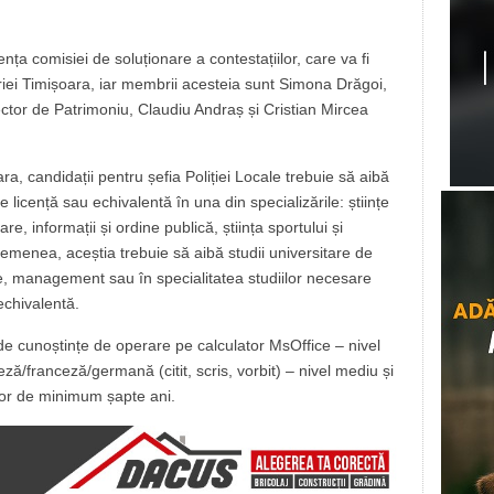
ța comisiei de soluționare a contestațiilor, care va fi
iei Timișoara, iar membrii acesteia sunt Simona Drăgoi,
ector de Patrimoniu, Claudiu Andraș și Cristian Mircea
ara, candidații pentru șefia Poliției Locale trebuie să aibă
e licență sau echivalentă în una din specializările: științe
tare, informații și ordine publică, știința sportului și
semenea, aceștia trebuie să aibă studii universitare de
e, management sau în specialitatea studiilor necesare
echivalentă.
de cunoștințe de operare pe calculator MsOffice – nivel
ă/franceză/germană (citit, scris, vorbit) – nivel mediu și
ilor de minimum șapte ani.