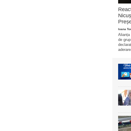
Reacț
Nicuș
Preșe
Ioana T
Alianța
de grup
declara
aderare