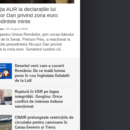
ia AUR la declarațiile lui
or Dan privind zona euro:
dintele minte
oma
| 05 August 2026
 pentru Unirea Românilor, prin vocea liderului
 de la Senat, Petrișor Peiu, a reacționat la
țiile președintelui Nicușor Dan privind
a la zona euro. Senatorul susține că...
Desertul verii care a cucerit
România: De ce toată lumea
pune în coș înghețata Gelatelli
de la Lidl
Ruptură în USR pe legea
integrității. Gorghiu: Orice
conflict de interese trebuie
sancționat
CNAIR prelungește restricțiile de
circulație pentru camioane în
Caraș-Severin și Timiș