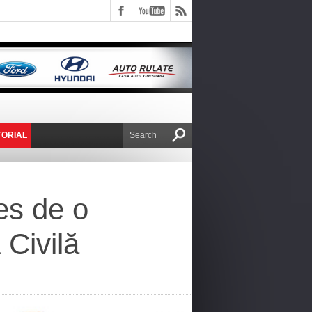
TORIAL
E VICTOR NAFIRU
les de o
 Civilă