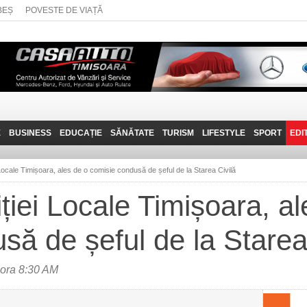
BEȘ
POVESTE DE VIAȚĂ
E
BUSINESS
EDUCAȚIE
SĂNĂTATE
TURISM
LIFESTYLE
SPORT
EDI
JOB-URI
PRIN MUNȚII
POVESTE DE VIAȚĂ
D
BANATULUI
i Locale Timișoara, ales de o comisie condusă de șeful de la Starea Civilă
TEHNIT
VISIT CARAȘ-SEVERIN
iției Locale Timișoara, a
FANTASTICUL BANAT
să de șeful de la Starea
TRAVEL VLOG
 ora 8:30 AM