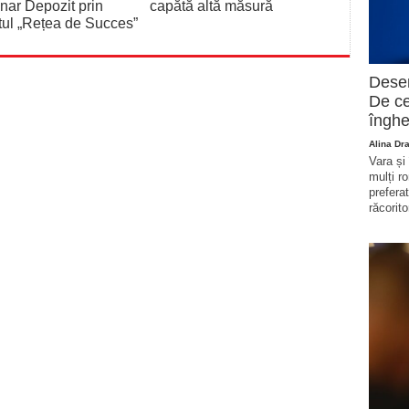
nar Depozit prin
capătă altă măsură
tul „Rețea de Succes”
Deser
De ce
înghe
Alina Dr
Vara și
mulți r
prefera
răcorito