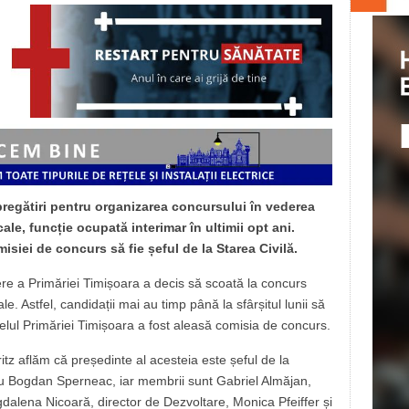
 pregătiri pentru organizarea concursului în vederea
cale, funcție ocupată interimar în ultimii opt ani.
isiei de concurs să fie șeful de la Starea Civilă.
re a Primăriei Timișoara a decis să scoată la concurs
ale. Astfel, candidații mai au timp până la sfârșitul lunii să
ivelul Primăriei Timișoara a fost aleasă comisia de concurs.
ritz aflăm că președinte al acesteia este șeful de la
u Bogdan Sperneac, iar membrii sunt Gabriel Almăjan,
gdalena Nicoară, director de Dezvoltare, Monica Pfeiffer și