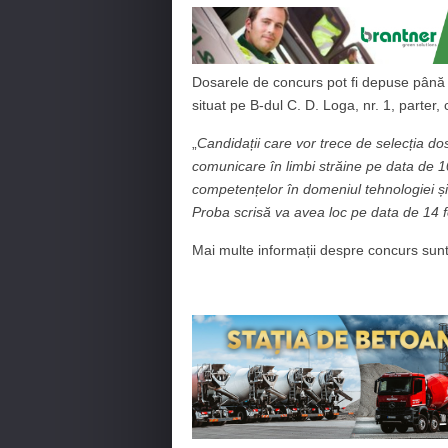
Dosarele de concurs pot fi depuse până l
situat pe B-dul C. D. Loga, nr. 1, parter,
„
Candidații care vor trece de selecția do
comunicare în limbi străine pe data de 10
competențelor în domeniul tehnologiei și 
Proba scrisă va avea loc pe data de 14 f
Mai multe informații despre concurs sunt