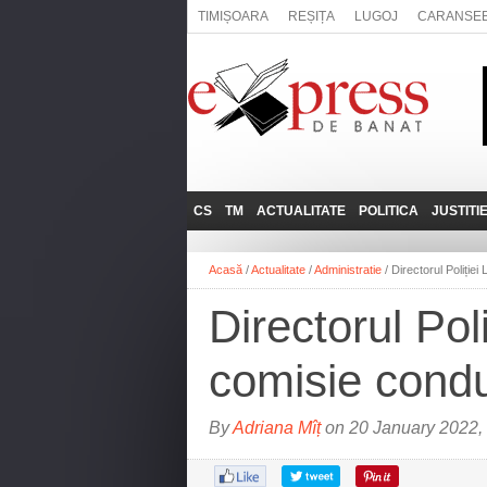
TIMIȘOARA
REȘIȚA
LUGOJ
CARANSE
CS
TM
ACTUALITATE
POLITICA
JUSTITI
REȘIȚA
LUGOJ
ADMINISTRATIE
EXPRESSLIVE
Acasă
/
Actualitate
/
Administratie
/
Directorul Poliție
CARANSEBEȘ
TIMIȘOARA
NAȚIONAL
INTERVIURILE
EXPRESS
Directorul Pol
ANINA
SOCIAL
BĂILE HERCULANE
UTILE
comisie condu
BOCŞA
MOLDOVA NOUĂ
By
Adriana Mîț
on 20 January 2022,
ORAVIȚA
OȚELU ROŞU