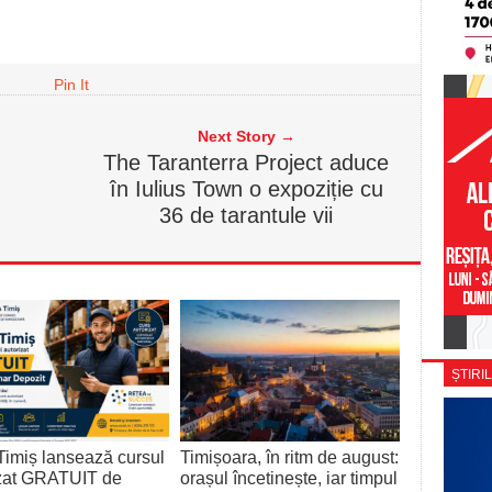
Pin It
Next Story →
The Taranterra Project aduce
în Iulius Town o expoziție cu
36 de tarantule vii
ȘTIRIL
imiș lansează cursul
Timișoara, în ritm de august:
izat GRATUIT de
orașul încetinește, iar timpul