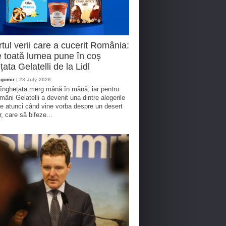
tul verii care a cucerit România:
 toată lumea pune în coș
țata Gelatelli de la Lidl
agomir
| 28 July 2026
 înghețata merg mână în mână, iar pentru
omâni Gelatelli a devenit una dintre alegerile
te atunci când vine vorba despre un desert
r, care să bifeze...