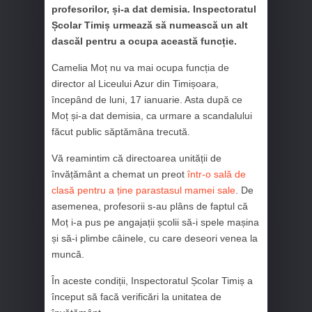
profesorilor, și-a dat demisia. Inspectoratul
Școlar Timiș urmează să numească un alt
dascăl pentru a ocupa această funcție.
Camelia Moț nu va mai ocupa funcția de
director al Liceului Azur din Timișoara,
începând de luni, 17 ianuarie. Asta după ce
Moț și-a dat demisia, ca urmare a scandalului
făcut public săptămâna trecută.
Vă reamintim că directoarea unității de
învățământ a chemat un preot
într-o sală de
clasă pentru a ține parastasul mamei sale
. De
asemenea, profesorii s-au plâns de faptul că
Moț i-a pus pe angajații școlii să-i spele mașina
și să-i plimbe câinele, cu care deseori venea la
muncă.
În aceste condiții, Inspectoratul Școlar Timiș a
început să facă verificări la unitatea de