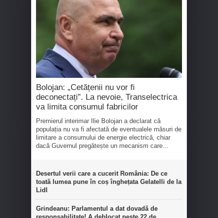
Bolojan: „Cetățenii nu vor fi
deconectați”. La nevoie, Transelectrica
va limita consumul fabricilor
Premierul interimar Ilie Bolojan a declarat că
populația nu va fi afectată de eventualele măsuri de
limitare a consumului de energie electrică, chiar
dacă Guvernul pregătește un mecanism care...
Desertul verii care a cucerit România: De ce
toată lumea pune în coș înghețata Gelatelli de la
Lidl
Grindeanu: Parlamentul a dat dovadă de
responsabilitate! A deblocat peste 22 de