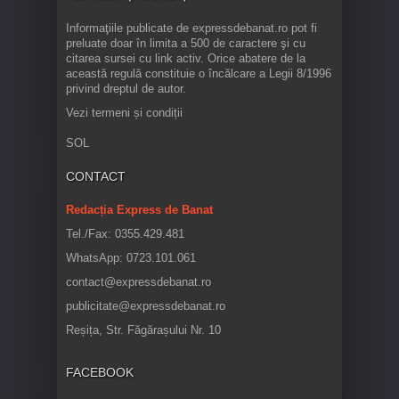
Informaţiile publicate de expressdebanat.ro pot fi
preluate doar în limita a 500 de caractere şi cu
citarea sursei cu link activ. Orice abatere de la
această regulă constituie o încălcare a Legii 8/1996
privind dreptul de autor.
Vezi termeni și condiții
SOL
CONTACT
Redacția Express de Banat
Tel./Fax: 0355.429.481
WhatsApp: 0723.101.061
contact@expressdebanat.ro
publicitate@expressdebanat.ro
Reșița, Str. Făgărașului Nr. 10
FACEBOOK