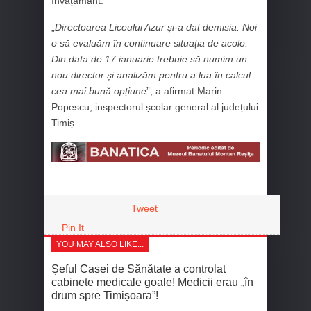
învățământ.
„
Directoarea Liceului Azur și-a dat demisia. Noi
o să evaluăm în continuare situația de acolo.
Din data de 17 ianuarie trebuie să numim un
nou director și analizăm pentru a lua în calcul
cea mai bună opțiune
”, a afirmat Marin
Popescu, inspectorul școlar general al județului
Timiș.
Tweet
Pin It
YOU MAY ALSO LIKE...
Șeful Casei de Sănătate a controlat
cabinete medicale goale! Medicii erau „în
drum spre Timișoara”!