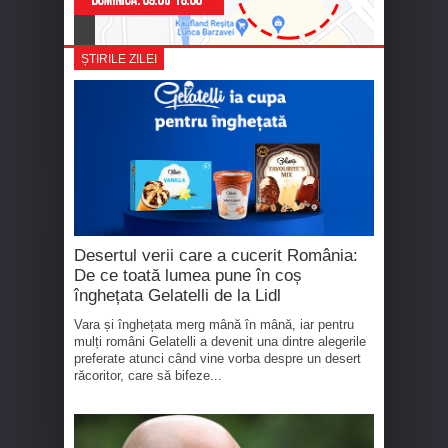
ȘTIRILE ZILEI
Desertul verii care a cucerit România:
De ce toată lumea pune în coș
înghețata Gelatelli de la Lidl
Vara și înghețata merg mână în mână, iar pentru
mulți români Gelatelli a devenit una dintre alegerile
preferate atunci când vine vorba despre un desert
răcoritor, care să bifeze...