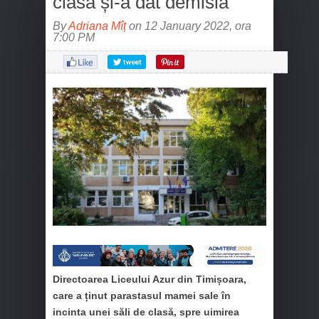
clasă și-a dat demisia
By
Adriana Mîț
on 12 January 2022, ora
7:00 PM
Directoarea Liceului Azur din Timișoara,
care a ținut parastasul mamei sale în
incinta unei săli de clasă, spre uimirea