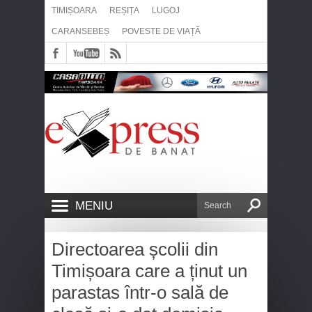
TIMIȘOARA
REȘIȚA
LUGOJ
CARANSEBEȘ
POVESTE DE VIAȚĂ
MENIU
Directoarea școlii din
Timișoara care a ținut un
parastas într-o sală de