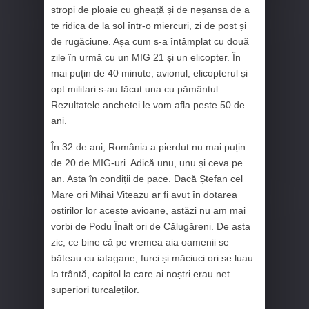
stropi de ploaie cu gheață și de neșansa de a
te ridica de la sol într-o miercuri, zi de post și
de rugăciune. Așa cum s-a întâmplat cu două
zile în urmă cu un MIG 21 și un elicopter. În
mai puțin de 40 minute, avionul, elicopterul și
opt militari s-au făcut una cu pământul.
Rezultatele anchetei le vom afla peste 50 de
ani.
În 32 de ani, România a pierdut nu mai puțin
de 20 de MIG-uri. Adică unu, unu și ceva pe
an. Asta în condiții de pace. Dacă Ștefan cel
Mare ori Mihai Viteazu ar fi avut în dotarea
oștirilor lor aceste avioane, astăzi nu am mai
vorbi de Podu Înalt ori de Călugăreni. De asta
zic, ce bine că pe vremea aia oamenii se
băteau cu iatagane, furci și măciuci ori se luau
la trântă, capitol la care ai noștri erau net
superiori turcaleților.