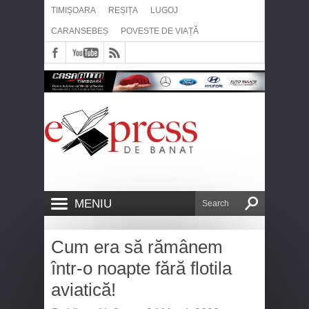
TIMIȘOARA
REȘIȚA
LUGOJ
CARANSEBEȘ
POVESTE DE VIAȚĂ
MENIU
Cum era să rămânem
într-o noapte fără flotila
aviatică!