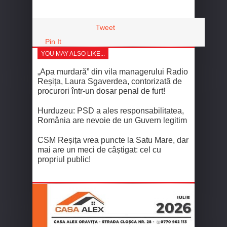
Tweet
Pin It
YOU MAY ALSO LIKE...
„Apa murdară” din vila managerului Radio
Reșița, Laura Sgaverdea, contorizată de
procurori într-un dosar penal de furt!
Hurduzeu: PSD a ales responsabilitatea,
România are nevoie de un Guvern legitim
CSM Reșița vrea puncte la Satu Mare, dar
mai are un meci de câștigat: cel cu
propriul public!