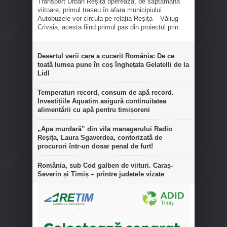
Transport Urban Reșița operează, de săptămâna
viitoare, primul traseu în afara municipiului.
Autobuzele vor circula pe relația Reșița – Văliug –
Crivaia, acesta fiind primul pas din proiectul prin...
Desertul verii care a cucerit România: De ce
toată lumea pune în coș înghețata Gelatelli de la
Lidl
Temperaturi record, consum de apă record.
Investițiile Aquatim asigură continuitatea
alimentării cu apă pentru timișoreni
„Apa murdară” din vila managerului Radio
Reșița, Laura Sgaverdea, contorizată de
procurori într-un dosar penal de furt!
România, sub Cod galben de viituri. Caraș-
Severin și Timiș – printre județele vizate