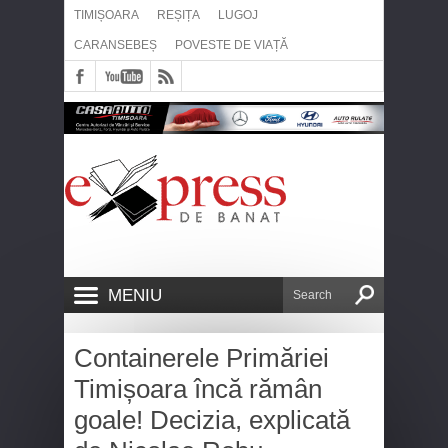
TIMIȘOARA
REȘIȚA
LUGOJ
CARANSEBEȘ
POVESTE DE VIAȚĂ
MENIU
Containerele Primăriei
Timișoara încă rămân
goale! Decizia, explicată