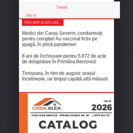
Tweet
Pin It
YOU MAY ALSO LIKE...
Medici din Caraș-Severin, condamnați
pentru corupție! Au vaccinat fictiv pe
șpagă, în plină pandemie!
8 ani de închisoare pentru 5.872 de acte
de delapidare în Primăria Berzovia!
Timișoara, în ritm de august: orașul
încetinește, iar timpul capătă altă măsură