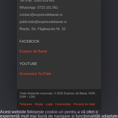
Tel./Fax: 0355.429.481
WhatsApp: 0723.101.061
contact@expressdebanat.ro
publicitate@expressdebanat.ro
Reșița, Str. Făgărașului Nr. 10
FACEBOOK
Express de Banat
YOUTUBE
Acceseaza YouTube
Toate drepturile rezervate. © 2025 Express de Banat. ISSN
2248 – 1281
Timișoara
Reșița
Lugoj
Caransebeș
Poveste de viață
Acest website folosește cookie-uri pentru a vă oferi o
experiență mult mai bună de navigare și funcționalități adaptate