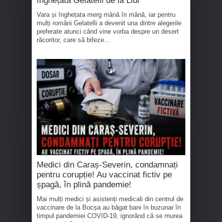
înghețata Gelatelli de la Lidl
Vara și înghețata merg mână în mână, iar pentru
mulți români Gelatelli a devenit una dintre alegerile
preferate atunci când vine vorba despre un desert
răcoritor, care să bifeze...
Medici din Caraș-Severin, condamnați
pentru corupție! Au vaccinat fictiv pe
șpagă, în plină pandemie!
Mai mulți medici și asistenți medicali din centrul de
vaccinare de la Bocșa au băgat bani în buzunar în
timpul pandemiei COVID-19, ignorând că se murea