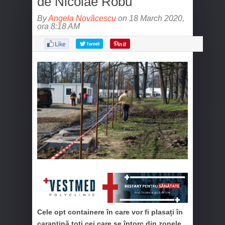
de Nicolae Robu
By
Angela Novăcescu
on 18 March 2020,
ora 8:18 AM
Cele opt containere în care vor fi plasați în
carantină toți cei care se întorc din zonele