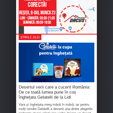
ȘTIRILE ZILEI
Desertul verii care a cucerit România:
De ce toată lumea pune în coș
înghețata Gelatelli de la Lidl
Vara și înghețata merg mână în mână, iar pentru
mulți români Gelatelli a devenit una dintre alegerile