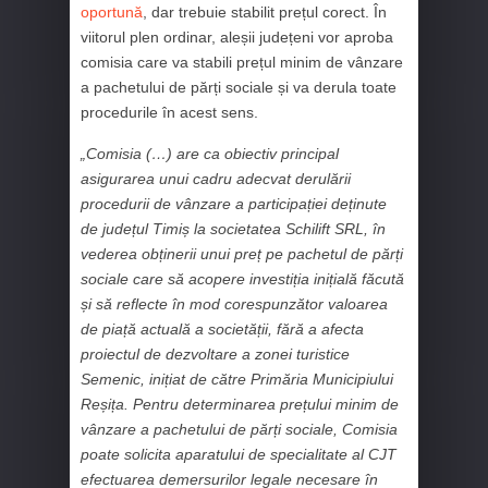
oportună
, dar trebuie stabilit prețul corect. În
viitorul plen ordinar, aleșii județeni vor aproba
comisia care va stabili prețul minim de vânzare
a pachetului de părți sociale și va derula toate
procedurile în acest sens.
„Comisia (…) are ca obiectiv principal
asigurarea unui cadru adecvat derulării
procedurii de vânzare a participației deținute
de județul Timiș la societatea Schilift SRL, în
vederea obținerii unui preț pe pachetul de părți
sociale care să acopere investiția inițială făcută
și să reflecte în mod corespunzător valoarea
de piață actuală a societății, fără a afecta
proiectul de dezvoltare a zonei turistice
Semenic, inițiat de către Primăria Municipiului
Reșița. Pentru determinarea prețului minim de
vânzare a pachetului de părți sociale, Comisia
poate solicita aparatului de specialitate al CJT
efectuarea demersurilor legale necesare în