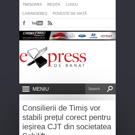
TIMIȘOARA
REȘIȚA
LUGOJ
CARANSEBEȘ
POVESTE DE VIAȚĂ
MENIU
Consilierii de Timiș vor
stabili prețul corect pentru
ieșirea CJT din societatea