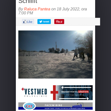
Schilift
By
Raluca Pantea
on 18 July 2022, ora
7:00 PM