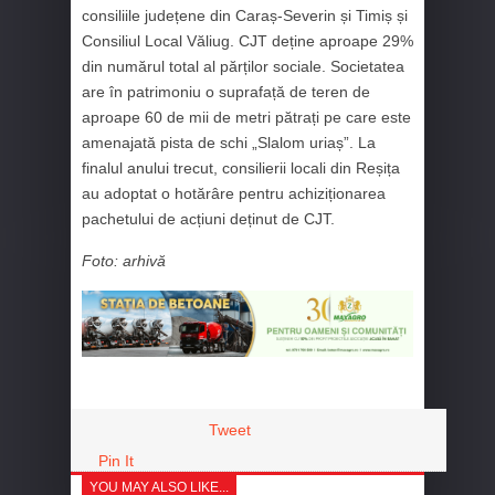
consiliile județene din Caraș-Severin și Timiș și
Consiliul Local Văliug. CJT deține aproape 29%
din numărul total al părților sociale. Societatea
are în patrimoniu o suprafață de teren de
aproape 60 de mii de metri pătrați pe care este
amenajată pista de schi „Slalom uriaș”. La
finalul anului trecut, consilierii locali din Reșița
au adoptat o hotărâre pentru achiziționarea
pachetului de acțiuni deținut de CJT.
Foto: arhivă
Tweet
Pin It
YOU MAY ALSO LIKE...