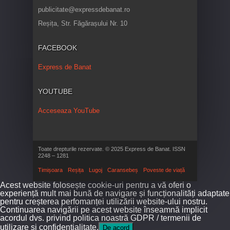
publicitate@expressdebanat.ro
Reșița, Str. Făgărașului Nr. 10
FACEBOOK
Express de Banat
YOUTUBE
Acceseaza YouTube
Toate drepturile rezervate. © 2025 Express de Banat. ISSN
2248 – 1281
Timișoara
Reșița
Lugoj
Caransebeș
Poveste de viață
Acest website folosește cookie-uri pentru a vă oferi o
experiență mult mai bună de navigare și funcționalități adaptate
pentru creșterea perfomanței utilizării website-ului nostru.
Continuarea navigării pe acest website înseamnă implicit
acordul dvs. privind politica noastră GDPR / termenii de
utilizare și confidențialitate.
De acord