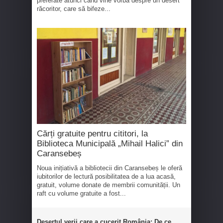
preferate atunci când vine vorba despre un desert
răcoritor, care să bifeze...
Cărți gratuite pentru cititori, la
Biblioteca Municipală „Mihail Halici” din
Caransebeș
Noua inițiativă a bibliotecii din Caransebeș le oferă
iubitorilor de lectură posibilitatea de a lua acasă,
gratuit, volume donate de membrii comunității. Un
raft cu volume gratuite a fost...
Desertul verii care a cucerit România: De ce