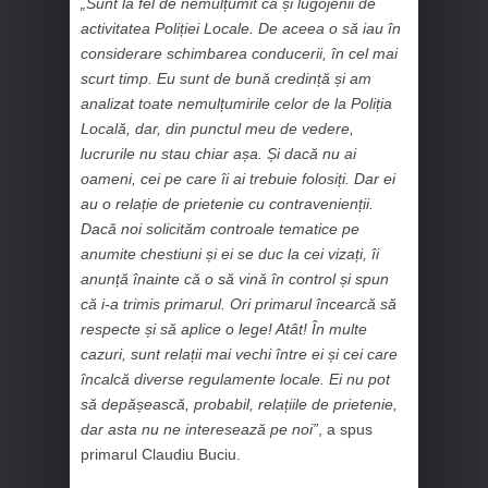
„Sunt la fel de nemulțumit ca și lugojenii de
activitatea Poliției Locale. De aceea o să iau în
considerare schimbarea conducerii, în cel mai
scurt timp. Eu sunt de bună credință și am
analizat toate nemulțumirile celor de la Poliția
Locală, dar, din punctul meu de vedere,
lucrurile nu stau chiar așa. Și dacă nu ai
oameni, cei pe care îi ai trebuie folosiți. Dar ei
au o relație de prietenie cu contravenienții.
Dacă noi solicităm controale tematice pe
anumite chestiuni și ei se duc la cei vizați, îi
anunță înainte că o să vină în control și spun
că i-a trimis primarul. Ori primarul încearcă să
respecte și să aplice o lege! Atât! În multe
cazuri, sunt relații mai vechi între ei și cei care
încalcă diverse regulamente locale. Ei nu pot
să depășească, probabil, relațiile de prietenie,
dar asta nu ne interesează pe noi”
, a spus
primarul Claudiu Buciu.