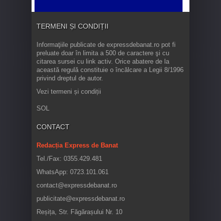
TERMENI ȘI CONDIȚII
Informaţiile publicate de expressdebanat.ro pot fi
preluate doar în limita a 500 de caractere şi cu
citarea sursei cu link activ. Orice abatere de la
această regulă constituie o încălcare a Legii 8/1996
privind dreptul de autor.
Vezi termeni și condiții
SOL
CONTACT
Redacția Express de Banat
Tel./Fax: 0355.429.481
WhatsApp: 0723.101.061
contact@expressdebanat.ro
publicitate@expressdebanat.ro
Reșița, Str. Făgărașului Nr. 10