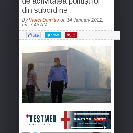
de activitatea polițiștilor
din subordine
By
Viorel Dumitru
on 14 January 2022,
ora 7:45 AM