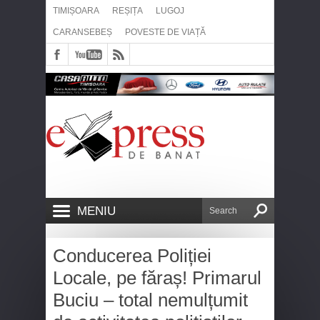
TIMIȘOARA
REȘIȚA
LUGOJ
CARANSEBEȘ
POVESTE DE VIAȚĂ
MENIU
Conducerea Poliției
Locale, pe făraș! Primarul
Buciu – total nemulțumit