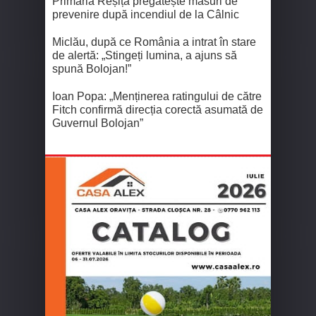
Primăria Reșița pregătește măsuri de
prevenire după incendiul de la Câlnic
Miclău, după ce România a intrat în stare
de alertă: „Stingeți lumina, a ajuns să
spună Bolojan!”
Ioan Popa: „Menținerea ratingului de către
Fitch confirmă direcția corectă asumată de
Guvernul Bolojan”