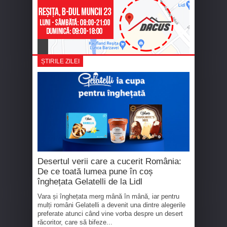
ȘTIRILE ZILEI
Desertul verii care a cucerit România:
De ce toată lumea pune în coș
înghețata Gelatelli de la Lidl
Vara și înghețata merg mână în mână, iar pentru
mulți români Gelatelli a devenit una dintre alegerile
preferate atunci când vine vorba despre un desert
răcoritor, care să bifeze...