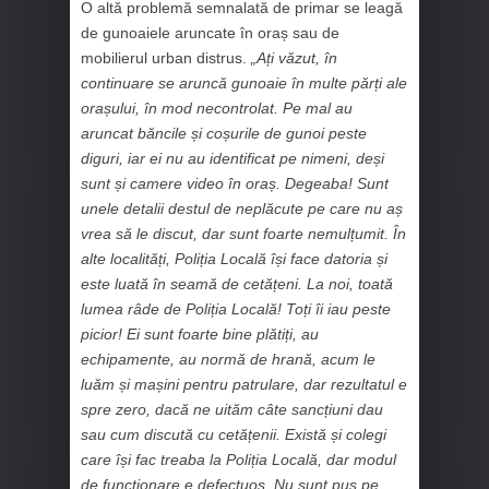
O altă problemă semnalată de primar se leagă
de gunoaiele aruncate în oraș sau de
mobilierul urban distrus.
„Ați văzut, în
continuare se aruncă gunoaie în multe părți ale
orașului, în mod necontrolat. Pe mal au
aruncat băncile și coșurile de gunoi peste
diguri, iar ei nu au identificat pe nimeni, deși
sunt și camere video în oraș. Degeaba! Sunt
unele detalii destul de neplăcute pe care nu aș
vrea să le discut, dar sunt foarte nemulțumit. În
alte localități, Poliția Locală își face datoria și
este luată în seamă de cetățeni. La noi, toată
lumea râde de Poliția Locală! Toți îi iau peste
picior! Ei sunt foarte bine plătiți, au
echipamente, au normă de hrană, acum le
luăm și mașini pentru patrulare, dar rezultatul e
spre zero, dacă ne uităm câte sancțiuni dau
sau cum discută cu cetățenii. Există și colegi
care își fac treaba la Poliția Locală, dar modul
de funcționare e defectuos. Nu sunt pus pe