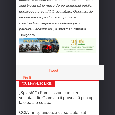
anul trecut să le ridice de pe domeniul public,
deoarece nu se află în legalitate. Operațiunile
de ridicare de pe domeniul public a
construcțiilor ilegale vor continua pe tot
parcursul acestui an
”, a informat Primăria
Timișoara.
Tweet
Pin It
YOU MAY ALSO LIKE...
„Splash” în Parcul Izvor: pompierii
voluntari din Giarmata îi provoacă pe copii
la o bătaie cu apă
CCIA Timiș lansează cursul autorizat