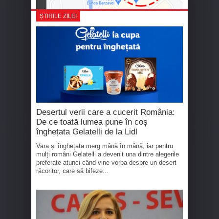
ȘTIRILE ZILEI
Desertul verii care a cucerit România:
De ce toată lumea pune în coș
înghețata Gelatelli de la Lidl
Vara și înghețata merg mână în mână, iar pentru
mulți români Gelatelli a devenit una dintre alegerile
preferate atunci când vine vorba despre un desert
răcoritor, care să bifeze...