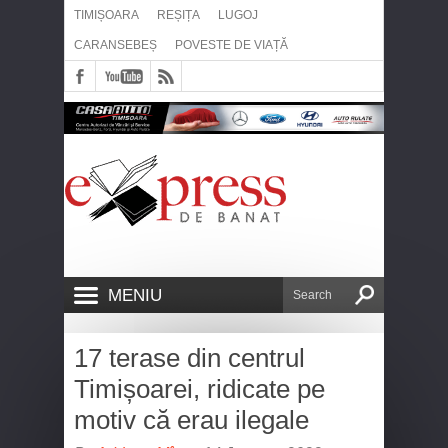
TIMIȘOARA
REȘIȚA
LUGOJ
CARANSEBEȘ
POVESTE DE VIAȚĂ
MENIU
17 terase din centrul
Timișoarei, ridicate pe
motiv că erau ilegale