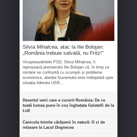
Silvia Mihalcea, atac la Ilie Bolojan:
„România trebuie salvată, nu Fritz!”
Vicepreședintele PSD, Silvia Mihalcea, îi
reproșează premierului Ilie Bolojan că, în timp ce
românii se confruntă cu scumpiri și probleme
economice, atenția Guvernului este îndreptată spre
situația liderului USR,...
Desertul verii care a cucerit România: De ce
toată lumea pune în coș înghețata Gelatelli de la
Lidl
Canicula trimite cărășenii în natură: O zi de
relaxare la Lacul Dognecea