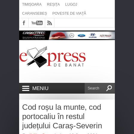
TIMIȘOARA
REȘIȚA
LUGOJ
CARANSEBEȘ
POVESTE DE VIAȚĂ
MENIU
Cod roșu la munte, cod
portocaliu în restul
județului Caraș-Severin