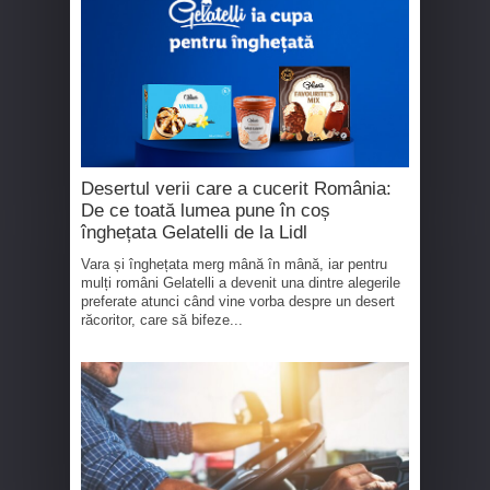
Desertul verii care a cucerit România:
De ce toată lumea pune în coș
înghețata Gelatelli de la Lidl
Vara și înghețata merg mână în mână, iar pentru
mulți români Gelatelli a devenit una dintre alegerile
preferate atunci când vine vorba despre un desert
răcoritor, care să bifeze...