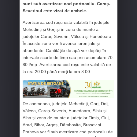
sunt sub avertizare cod portocaliu. Caraș-
Severinul este vizat de ambele.
Avertizarea cod roșu este valabilă în județele
Mehedinți și Gorj și în zona de munte a
județelor Caraș-Severin, Vâlcea și Hunedoara.
În aceste zone vor fi averse torențiale și
abundente. Cantitățile de apă vor depăși în
intervale scurte de timp sau prin acumulare 70-
80 l/mp. Avertizarea cod roșu este valabilă de
la ora 20.00 până marți la ora 8.00.
De asemenea, județele Mehedinți, Gorj, Dolj,
Vâlcea, Caraș-Severin, Hunedoara, Sibiu și
Alba și zona de munte a județelor Timiș, Cluj,
Arad, Bihor, Argeș, Dâmbovița, Brașov și
Prahova vor fi sub avertizare cod portocaliu de