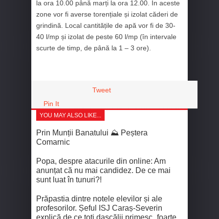
la ora 10.00 până marți la ora 12.00. În aceste
zone vor fi averse torențiale și izolat căderi de
grindină. Local cantitățile de apă vor fi de 30-
40 l/mp și izolat de peste 60 l/mp (în intervale
scurte de timp, de până la 1 – 3 ore).
Tweet
Pin It
YOU MAY ALSO LIKE...
Prin Munții Banatului ⛰️ Peștera
Comarnic
Popa, despre atacurile din online: Am
anunțat că nu mai candidez. De ce mai
sunt luat în tunuri?!
Prăpastia dintre notele elevilor și ale
profesorilor. Șeful ISJ Caraș-Severin
explică de ce toți dascălii primesc „foarte