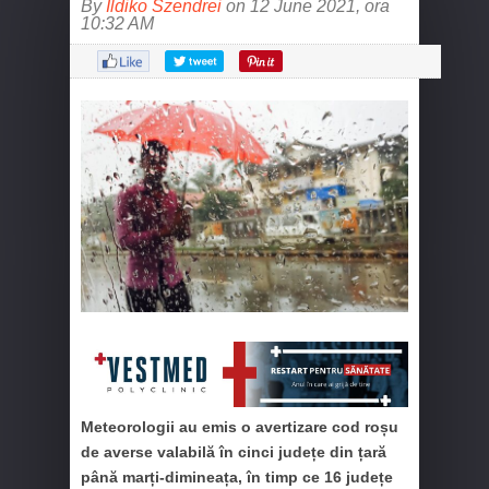
By
Ildiko Szendrei
on 12 June 2021, ora
10:32 AM
Meteorologii au emis o avertizare cod roșu
de averse valabilă în cinci județe din țară
până marți-dimineața, în timp ce 16 județe