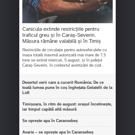
Canicula extinde restricțiile pentru
traficul greu și în Caraș-Severin.
Măsura rămâne valabilă și în Timiș
Restricțiile de circulație pentru autovehiculele cu
masa totală maximă autorizată mai mare de 7,5
tone se extind miercuri, 5 august, și în județul
Caraș-Severin, în contextul avertizării de cod...
Desertul verii care a cucerit România: De ce
toată lumea pune în coș înghețata Gelatelli de la
Lidl
Timișoara, în ritm de august: orașul încetinește,
iar timpul capătă altă măsură
Se oprește apa în Caransebeș
Avarie – se oprește apa în Caransebeș