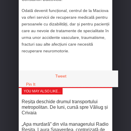
Odată devenit funcțional, centrul de la Maciova
va oferi servicii de recuperare medicală pentru
persoanele cu dizabilități, dar și pentru pacienții
care au nevoie de tratamente de specialitate în
urma unor accidente vasculare, traumatisme,
fracturi sau alte afecțiuni care necesită
recuperare neuromotorie.
Tweet
Pin It
YOU MAY ALSO LIKE...
Reșița deschide drumul transportului
metropolitan. De luni, cursă spre Văliug și
Crivaia
„Apa murdară” din vila managerului Radio
Reșița, Laura Sgaverdea, contorizată de