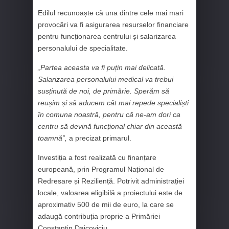
Edilul recunoaște că una dintre cele mai mari
provocări va fi asigurarea resurselor financiare
pentru funcționarea centrului și salarizarea
personalului de specialitate.
„Partea aceasta va fi puțin mai delicată.
Salarizarea personalului medical va trebui
susținută de noi, de primărie. Sperăm să
reușim și să aducem cât mai repede specialiști
în comuna noastră, pentru că ne-am dori ca
centru să devină funcțional chiar din această
toamnă”,
a precizat primarul.
Investiția a fost realizată cu finanțare
europeană, prin Programul Național de
Redresare și Reziliență. Potrivit administrației
locale, valoarea eligibilă a proiectului este de
aproximativ 500 de mii de euro, la care se
adaugă contribuția proprie a Primăriei
Constantin Daicoviciu.