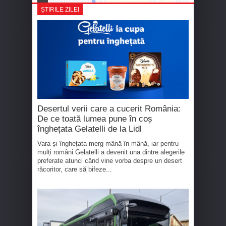
ȘTIRILE ZILEI
Desertul verii care a cucerit România:
De ce toată lumea pune în coș
înghețata Gelatelli de la Lidl
Vara și înghețata merg mână în mână, iar pentru
mulți români Gelatelli a devenit una dintre alegerile
preferate atunci când vine vorba despre un desert
răcoritor, care să bifeze...