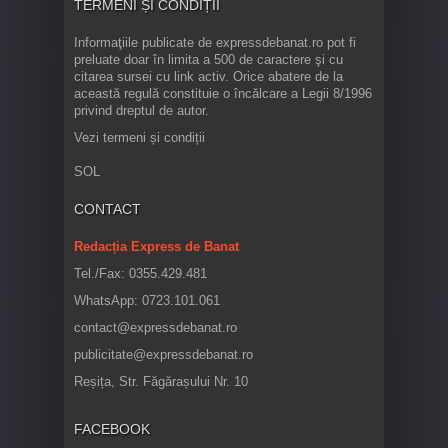
TERMENI ȘI CONDIȚII
Informaţiile publicate de expressdebanat.ro pot fi
preluate doar în limita a 500 de caractere şi cu
citarea sursei cu link activ. Orice abatere de la
această regulă constituie o încălcare a Legii 8/1996
privind dreptul de autor.
Vezi termeni și condiții
SOL
CONTACT
Redacția Express de Banat
Tel./Fax: 0355.429.481
WhatsApp: 0723.101.061
contact@expressdebanat.ro
publicitate@expressdebanat.ro
Reșița, Str. Făgărașului Nr. 10
FACEBOOK