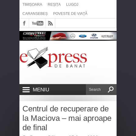
TIMIȘOARA
REȘIȚA
LUGOJ
CARANSEBEȘ
POVESTE DE VIAȚĂ
MENIU
Centrul de recuperare de
la Maciova – mai aproape
de final