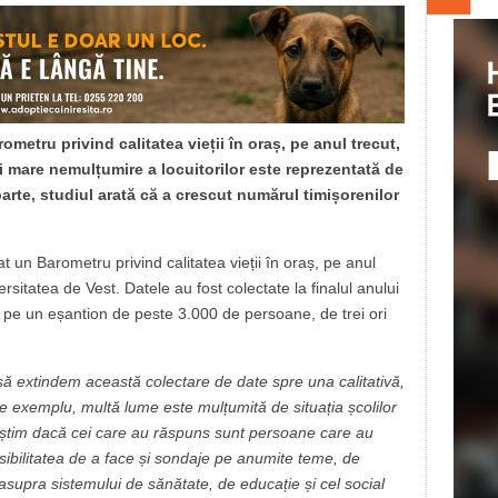
etru privind calitatea vieții în oraș, pe anul trecut,
i mare nemulțumire a locuitorilor este reprezentată de
parte, studiul arată că a crescut numărul timișorenilor
un Barometru privind calitatea vieții în oraș, pe anul
ersitatea de Vest. Datele au fost colectate la finalul anului
pe un eșantion de peste 3.000 de persoane, de trei ori
să extindem această colectare de date spre una calitativă,
e exemplu, multă lume este mulțumită de situația școlilor
 știm dacă cei care au răspuns sunt persoane care au
sibilitatea de a face și sondaje pe anumite teme, de
supra sistemului de sănătate, de educație și cel social