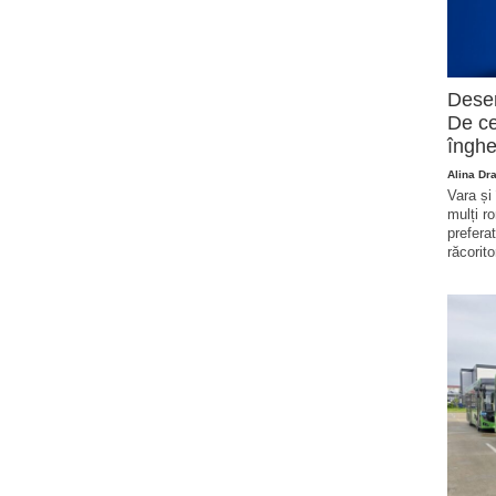
Deser
De ce
înghe
Alina Dr
Vara și
mulți r
prefera
răcorito