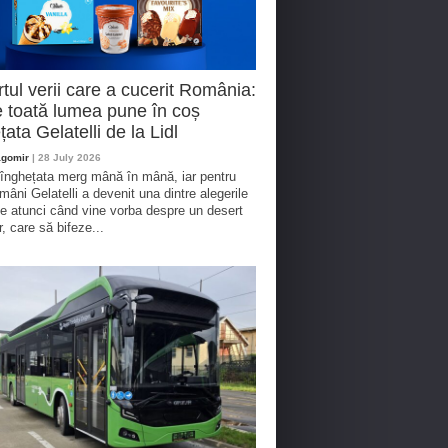
tul verii care a cucerit România:
 toată lumea pune în coș
țata Gelatelli de la Lidl
agomir
| 28 July 2026
 înghețata merg mână în mână, iar pentru
omâni Gelatelli a devenit una dintre alegerile
te atunci când vine vorba despre un desert
r, care să bifeze...