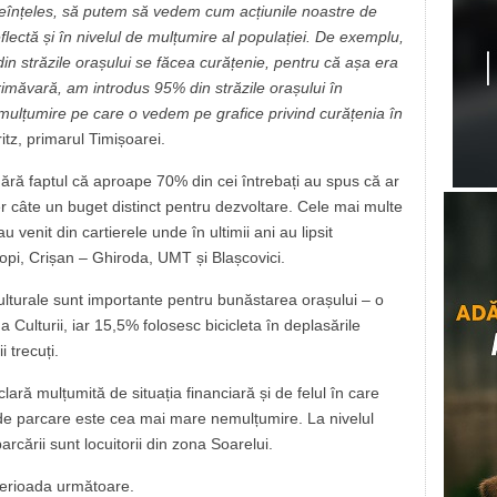
ineînțeles, să putem să vedem cum acțiunile noastre de
flectă și în nivelul de mulțumire al populației. De exemplu,
in străzile orașului se făcea curățenie, pentru că așa era
rimăvară, am introdus 95% din străzile orașului în
ulțumire pe care o vedem pe grafice privind curățenia în
itz, primarul Timișoarei.
ără faptul că aproape 70% din cei întrebați au spus că ar
ier câte un buget distinct pentru dezvoltare. Cele mai multe
 venit din cartierele unde în ultimii ani au lipsit
lopi, Crișan – Ghiroda, UMT și Blașcovici.
ulturale sunt importante pentru bunăstarea orașului – o
 Culturii, iar 15,5% folosesc bicicleta în deplasările
 trecuți.
ară mulțumită de situația financiară și de felul în care
or de parcare este cea mai mare nemulțumire. La nivelul
parcării sunt locuitorii din zona Soarelui.
 perioada următoare.