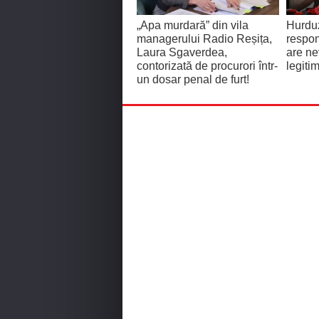
„Apa murdară” din vila
Hurdu
managerului Radio Reșița,
respon
Laura Sgaverdea,
are ne
contorizată de procurori într-
legiti
un dosar penal de furt!