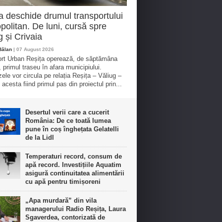
a deschide drumul transportului
politan. De luni, cursă spre
g și Crivaia
Bălan
| 07 August 2026
rt Urban Reșița operează, de săptămâna
, primul traseu în afara municipiului.
ele vor circula pe relația Reșița – Văliug –
 acesta fiind primul pas din proiectul prin...
Desertul verii care a cucerit
România: De ce toată lumea
pune în coș înghețata Gelatelli
de la Lidl
Temperaturi record, consum de
apă record. Investițiile Aquatim
asigură continuitatea alimentării
cu apă pentru timișoreni
„Apa murdară” din vila
managerului Radio Reșița, Laura
Sgaverdea, contorizată de