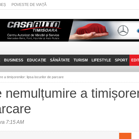
BEȘ
POVESTE DE VIAȚĂ
E
BUSINESS
EDUCAȚIE
SĂNĂTATE
TURISM
LIFESTYLE
SPORT
EDI
JOB-URI
PRIN MUNȚII
POVESTE DE VIAȚĂ
D
BANATULUI
a timișorenilor: lipsa locurilor de parcare
TEHNIT
VISIT CARAȘ-SEVERIN
nemulțumire a timișoreni
FANTASTICUL BANAT
arcare
TRAVEL VLOG
ora 7:15 AM