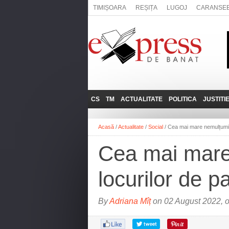
TIMIȘOARA
REȘIȚA
LUGOJ
CARANSE
CS
TM
ACTUALITATE
POLITICA
JUSTITI
REȘIȚA
LUGOJ
ADMINISTRATIE
EXPRESSLIVE
Acasă
/
Actualitate
/
Social
/
Cea mai mare nemulțumire 
CARANSEBEȘ
TIMIȘOARA
NAȚIONAL
INTERVIURILE
EXPRESS
Cea mai mare 
ANINA
SOCIAL
BĂILE HERCULANE
UTILE
locurilor de p
BOCŞA
MOLDOVA NOUĂ
By
Adriana Mîț
on 02 August 2022, 
ORAVIȚA
OȚELU ROŞU