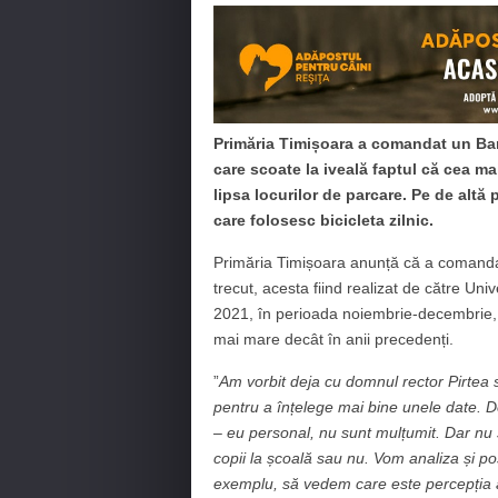
Primăria Timișoara a comandat un Barom
care scoate la iveală faptul că cea ma
lipsa locurilor de parcare. Pe de altă 
care folosesc bicicleta zilnic.
Primăria Timișoara anunță că a comandat 
trecut, acesta fiind realizat de către Univ
2021, în perioada noiembrie-decembrie, 
mai mare decât în anii precedenți.
”
Am vorbit deja cu domnul rector Pirtea 
pentru a înțelege mai bine unele date. D
– eu personal, nu sunt mulțumit. Dar nu
copii la școală sau nu. Vom analiza și po
exemplu, să vedem care este percepția a