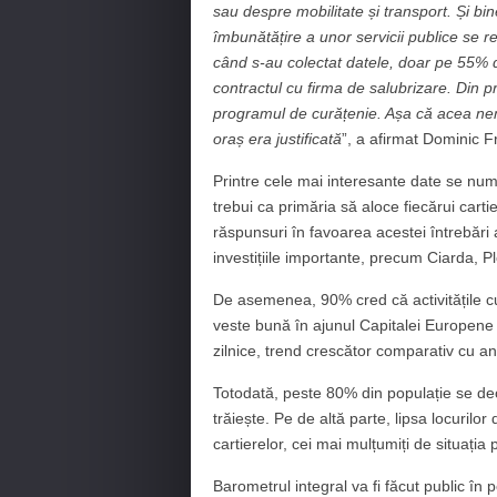
sau despre mobilitate și transport. Și b
îmbunătățire a unor servicii publice se re
când s-au colectat datele, doar pe 55% d
contractul cu firma de salubrizare. Din p
programul de curățenie. Așa că acea nem
oraș era justificată
”, a afirmat Dominic Fr
Printre cele mai interesante date se num
trebui ca primăria să aloce fiecărui cart
răspunsuri în favoarea acestei întrebări au
investițiile importante, precum Ciarda, P
De asemenea, 90% cred că activitățile c
veste bună în ajunul Capitalei Europene a
zilnice, trend crescător comparativ cu anii
Totodată, peste 80% din populație se decl
trăiește. Pe de altă parte, lipsa locuril
cartierelor, cei mai mulțumiți de situația 
Barometrul integral va fi făcut public în