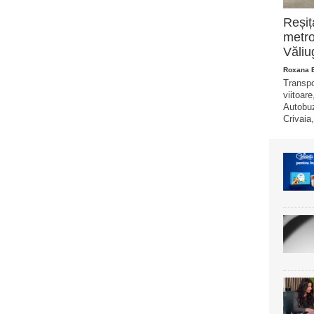
Reșiț
metro
Văliu
Roxana 
Transpo
viitoare
Autobuz
Crivaia,