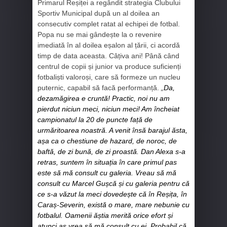
Primarul Reșiței a regândit strategia Clubului
Sportiv Municipal după un al doilea an
consecutiv complet ratat al echipei de fotbal.
Popa nu se mai gândește la o revenire
imediată în al doilea eșalon al țării, ci acordă
timp de data aceasta. Câțiva ani! Până când
centrul de copii și junior va produce suficienți
fotbaliști valoroși, care să formeze un nucleu
puternic, capabil să facă performanță.
„
Da,
dezamăgirea e cruntă! Practic, noi nu am
pierdut niciun meci, niciun meci! Am încheiat
campionatul la 20 de puncte față de
urmăritoarea noastră. A venit însă barajul ăsta,
așa ca o chestiune de hazard, de noroc, de
baftă, de zi bună, de zi proastă. Dan Alexa s-a
retras, suntem în situația în care primul pas
este să mă consult cu galeria. Vreau să mă
consult cu Marcel Gușcă și cu galeria pentru că
ce s-a văzut la meci dovedește că în Reșița, în
Caraș-Severin, există o mare, mare nebunie cu
fotbalul. Oamenii ăștia merită orice efort și
atunci aș vrea să mă consult cu ei. Probabil că