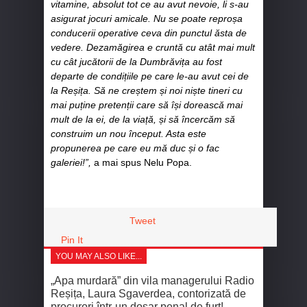
vitamine, absolut tot ce au avut nevoie, li s-au
asigurat jocuri amicale. Nu se poate reproșa
conducerii operative ceva din punctul ăsta de
vedere. Dezamăgirea e cruntă cu atât mai mult
cu cât jucătorii de la Dumbrăvița au fost
departe de condițiile pe care le-au avut cei de
la Reșița. Să ne creștem și noi niște tineri cu
mai puține pretenții care să își dorească mai
mult de la ei, de la viață, și să încercăm să
construim un nou început. Asta este
propunerea pe care eu mă duc și o fac
galeriei!”,
a mai spus Nelu Popa.
Tweet
Pin It
YOU MAY ALSO LIKE...
„Apa murdară” din vila managerului Radio
Reșița, Laura Sgaverdea, contorizată de
procurori într-un dosar penal de furt!