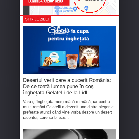
ȘTIRILE ZILEI
Desertul verii care a cucerit România:
De ce toată lumea pune în coș
înghețata Gelatelli de la Lidl
Vara și înghețata merg mână în mână, iar pentru
mulți români Gelatelli a devenit una dintre alegerile
preferate atunci când vine vorba despre un desert
răcoritor, care să bifeze...