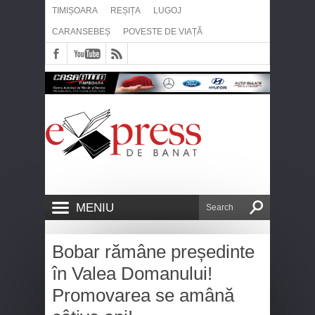
TIMIȘOARA
REȘIȚA
LUGOJ
CARANSEBEȘ
POVESTE DE VIAȚĂ
MENIU
Bobar rămâne președinte
în Valea Domanului!
Promovarea se amână