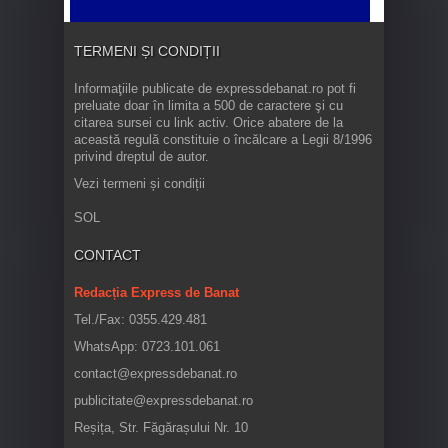
TERMENI ȘI CONDIȚII
Informaţiile publicate de expressdebanat.ro pot fi
preluate doar în limita a 500 de caractere şi cu
citarea sursei cu link activ. Orice abatere de la
această regulă constituie o încălcare a Legii 8/1996
privind dreptul de autor.
Vezi termeni și condiții
SOL
CONTACT
Redacția Express de Banat
Tel./Fax: 0355.429.481
WhatsApp: 0723.101.061
contact@expressdebanat.ro
publicitate@expressdebanat.ro
Reșița, Str. Făgărașului Nr. 10