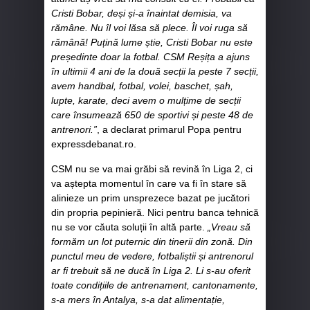
Cristi Bobar, deși și-a înaintat demisia, va
rămâne. Nu îl voi lăsa să plece. Îl voi ruga să
rămână! Puțină lume știe, Cristi Bobar nu este
președinte doar la fotbal. CSM Reșița a ajuns
în ultimii 4 ani de la două secții la peste 7 secții,
avem handbal, fotbal, volei, baschet, șah,
lupte, karate, deci avem o mulțime de secții
care însumează 650 de sportivi și peste 48 de
antrenori.”
, a declarat primarul Popa pentru
expressdebanat.ro.
CSM nu se va mai grăbi să revină în Liga 2, ci
va aștepta momentul în care va fi în stare să
alinieze un prim unsprezece bazat pe jucători
din propria pepinieră. Nici pentru banca tehnică
nu se vor căuta soluții în altă parte.
„Vreau să
formăm un lot puternic din tinerii din zonă. Din
punctul meu de vedere, fotbaliștii și antrenorul
ar fi trebuit să ne ducă în Liga 2. Li s-au oferit
toate condițiile de antrenament, cantonamente,
s-a mers în Antalya, s-a dat alimentație,