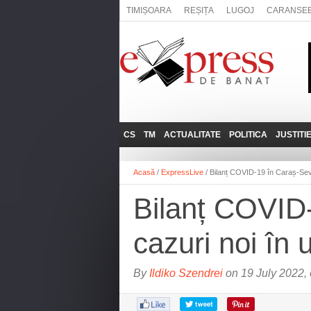
TIMIȘOARA
REȘIȚA
LUGOJ
CARANSE
CS
TM
ACTUALITATE
POLITICA
JUSTITI
REȘIȚA
LUGOJ
ADMINISTRATIE
EXPRESSLIVE
Acasă
/
ExpressLive
/
Bilanț COVID-19 în Caraș-Sever
CARANSEBEȘ
TIMIȘOARA
NAȚIONAL
INTERVIURILE
EXPRESS
Bilanț COVID-
ANINA
SOCIAL
BĂILE HERCULANE
UTILE
cazuri noi în u
BOCŞA
MOLDOVA NOUĂ
By
Ildiko Szendrei
on 19 July 2022,
ORAVIȚA
OȚELU ROŞU