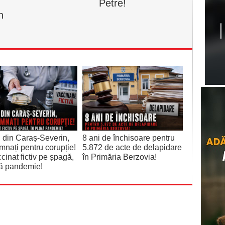
,
Petre!
n
 din Caraș-Severin,
8 ani de închisoare pentru
nați pentru corupție!
5.872 de acte de delapidare
cinat fictiv pe șpagă,
în Primăria Berzovia!
nă pandemie!