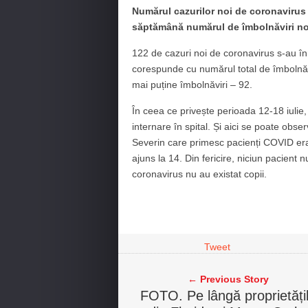
Numărul cazurilor noi de coronavirus 
săptămână numărul de îmbolnăviri noi 
122 de cazuri noi de coronavirus s-au î
corespunde cu numărul total de îmbolnăvir
mai puține îmbolnăviri – 92.
În ceea ce privește perioada 12-18 iulie
internare în spital. Și aici se poate obser
Severin care primesc pacienți COVID era
ajuns la 14. Din fericire, niciun pacient nu
coronavirus nu au existat copii.
Tweet
← Previous Story
FOTO. Pe lângă proprietăți