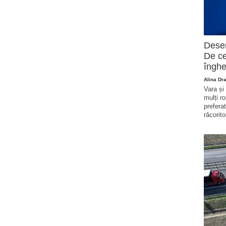
Deser
De ce
înghe
Alina Dr
Vara și
mulți r
prefera
răcorito