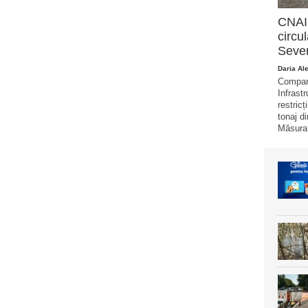
CNAIR
circu
Sever
Daria Al
Compani
Infrast
restricț
tonaj di
Măsura 