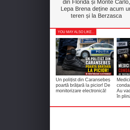
din Florida și Monte Carlo
Lepa Brena deține acum u
teren și la Berzasca
YOU MAY ALSO LIKE...
Un polițist din Caransebeș
Medici
poartă brățară la picior! De
condam
monitorizare electronică!
Au vac
în pli