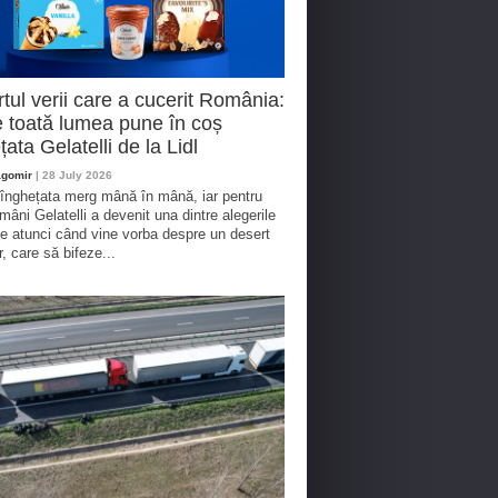
tul verii care a cucerit România:
 toată lumea pune în coș
țata Gelatelli de la Lidl
agomir
| 28 July 2026
 înghețata merg mână în mână, iar pentru
omâni Gelatelli a devenit una dintre alegerile
te atunci când vine vorba despre un desert
r, care să bifeze...