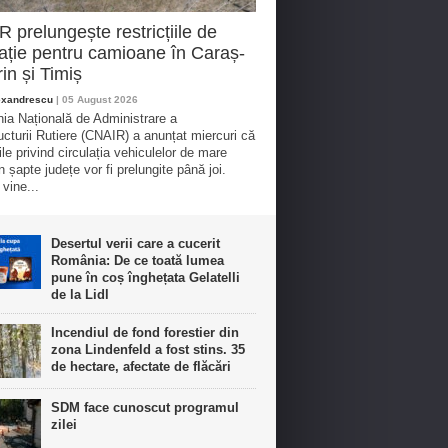
 prelungește restricțiile de
lație pentru camioane în Caraș-
in și Timiș
exandrescu
| 05 August 2026
a Națională de Administrare a
ructurii Rutiere (CNAIR) a anunțat miercuri că
iile privind circulația vehiculelor de mare
n șapte județe vor fi prelungite până joi.
vine...
Desertul verii care a cucerit
România: De ce toată lumea
pune în coș înghețata Gelatelli
de la Lidl
Incendiul de fond forestier din
zona Lindenfeld a fost stins. 35
de hectare, afectate de flăcări
SDM face cunoscut programul
zilei