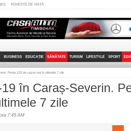
BEȘ
POVESTE DE VIAȚĂ
E
BUSINESS
EDUCAȚIE
SĂNĂTATE
TURISM
LIFESTYLE
SPORT
EDI
JOB-URI
PRIN MUNȚII
POVESTE DE VIAȚĂ
D
BANATULUI
in. Peste 120 de cazuri noi în ultimele 7 zile
TEHNIT
VISIT CARAȘ-SEVERIN
19 în Caraș-Severin. P
FANTASTICUL BANAT
ltimele 7 zile
TRAVEL VLOG
 ora 7:45 AM