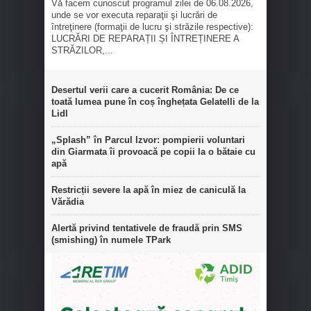
Vă facem cunoscut programul zilei de 06.08.2026,
unde se vor executa reparaţii şi lucrări de
întreţinere (formaţii de lucru şi străzile respective):
LUCRĂRI DE REPARAȚII ȘI ÎNTREȚINERE A
STRĂZILOR,...
Desertul verii care a cucerit România: De ce
toată lumea pune în coș înghețata Gelatelli de la
Lidl
„Splash” în Parcul Izvor: pompierii voluntari
din Giarmata îi provoacă pe copii la o bătaie cu
apă
Restricții severe la apă în miez de caniculă la
Vărădia
Alertă privind tentativele de fraudă prin SMS
(smishing) în numele TPark