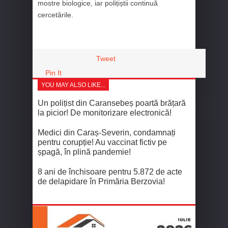
mostre biologice, iar polițiștii continuă
cercetările.
Tweet
Pin It
YOU MAY ALSO LIKE...
Un polițist din Caransebeș poartă brățară
la picior! De monitorizare electronică!
Medici din Caraș-Severin, condamnați
pentru corupție! Au vaccinat fictiv pe
șpagă, în plină pandemie!
8 ani de închisoare pentru 5.872 de acte
de delapidare în Primăria Berzovia!