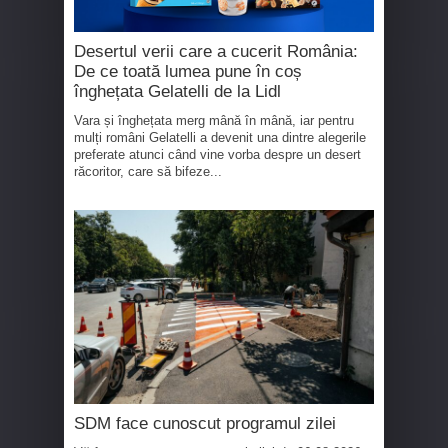
Desertul verii care a cucerit România:
De ce toată lumea pune în coș
înghețata Gelatelli de la Lidl
Vara și înghețata merg mână în mână, iar pentru
mulți români Gelatelli a devenit una dintre alegerile
preferate atunci când vine vorba despre un desert
răcoritor, care să bifeze...
SDM face cunoscut programul zilei