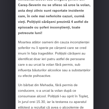
Caraș-Severin nu se sfiesc să urce la volan,
asta deși zilnic sunt raportate incidente
care, în cele mai nefericite cazuri, curmă
vieți. Polițiștii cărășeni prezintă 4 astfel de
episoade cu șoferi inconștienți, toate
petrecute luni!
Moartea atâtor oameni din cauza inconștienței
șoferilor nu îi sperie pe cărșenii care se cred
imuni în fața tragediilor. Polițiștii cărășeni au
identificat doar ieri patru astfel de persoane
care s-au urcat la volan fără permis, sub
influența băuturilor alcoolice sau a substanțelor
cu efecte psihoactive.
Un bărbat din Mehadia, fără permis de
conducere, s-a urcat la volan după ce
consumase alcool. Polițiștii l-au oprit în Topleț,
în jurul orei 15.30, iar la testarea cu aparatul
etilotest a rezultat că avea o alcoolemie de