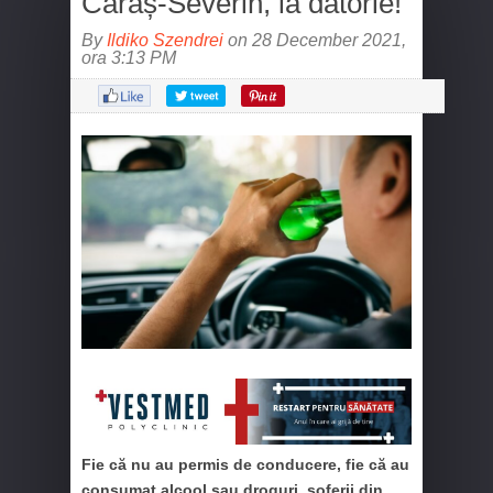
Caraș-Severin, la datorie!
By
Ildiko Szendrei
on 28 December 2021,
ora 3:13 PM
Fie că nu au permis de conducere, fie că au
consumat alcool sau droguri, șoferii din