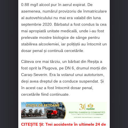
0.88 mg/l alcool pur în aerul expirat. De
asemenea, numărul provizoriu de înmatriculare
al autovehiculului nu mai era valabil din luna
septembrie 2020. Bărbatul a fost condus la cea
mai apropiată unitate medicală, unde i-au fost
prelevate mostre biologice de sânge pentru
stabilirea alcoolemiei, iar polițiștii au întocmit un
dosar penal și continuă cercetările.
Câteva ore mai târziu, un bărbat din Reșița a
fost oprit la Plugova, pe DN 6, drumul morții din
Caraș-Severin. Era la volanul unui autoturism,
deși avea dreptul de a conduce suspendat. Și
în acest caz a fost întocmit dosar penal,
cercetările fiind continuate.
CITEȘTE ȘI:
Trei accidente în ultimele 24 de