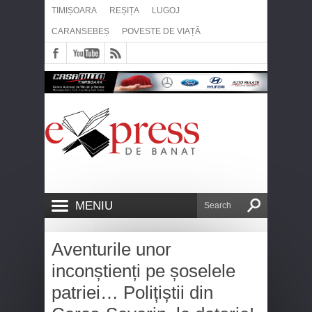
TIMIȘOARA
REȘIȚA
LUGOJ
CARANSEBEȘ
POVESTE DE VIAȚĂ
MENIU
Aventurile unor
inconștienți pe șoselele
patriei… Polițiștii din