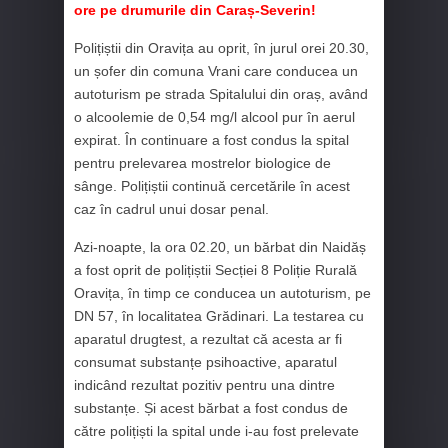
ore pe drumurile din Caraș-Severin!
Polițiștii din Oravița au oprit, în jurul orei 20.30,
un șofer din comuna Vrani care conducea un
autoturism pe strada Spitalului din oraș, având
o alcoolemie de 0,54 mg/l alcool pur în aerul
expirat. În continuare a fost condus la spital
pentru prelevarea mostrelor biologice de
sânge. Polițiștii continuă cercetările în acest
caz în cadrul unui dosar penal.
Azi-noapte, la ora 02.20, un bărbat din Naidăș
a fost oprit de polițiștii Secției 8 Poliție Rurală
Oravița, în timp ce conducea un autoturism, pe
DN 57, în localitatea Grădinari. La testarea cu
aparatul drugtest, a rezultat că acesta ar fi
consumat substanțe psihoactive, aparatul
indicând rezultat pozitiv pentru una dintre
substanțe. Și acest bărbat a fost condus de
către polițiști la spital unde i-au fost prelevate